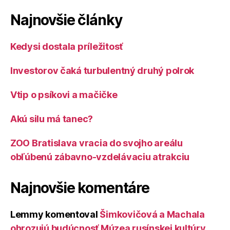
Najnovšie články
Kedysi dostala príležitosť
Investorov čaká turbulentný druhý polrok
Vtip o psíkovi a mačičke
Akú silu má tanec?
ZOO Bratislava vracia do svojho areálu
obľúbenú zábavno-vzdelávaciu atrakciu
Najnovšie komentáre
Lemmy
komentoval
Šimkovičová a Machala
ohrozujú budúcnosť Múzea rusínskej kultúry