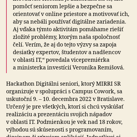
pomôcť seniorom lepšie a bezpečne sa
orientovať v online priestore a motivovať ich,
aby sa nebáli používať digitálne zariadenia.
Aj vďaka týmto aktivitám pomáhame riešiť
zložité problémy, ktorým naša spoločnosť
čelí. Verím, že aj do tejto výzvy sa zapoja
desiatky expertov, študentov a nadšencov
v oblasti IT,“ povedala vicepremiérka
a ministerka investícií Veronika Remišová.
Hackathon Digitálni seniori, ktorý MIRRI SR
organizuje v spolupráci s Campus Cowork, sa
uskutoční 9. – 10. decembra 2022 v Bratislave.
Určený je pre všetkých, ktorí si chcú vyskúšať
realizáciu a prezentáciu svojich nápadov
v oblasti IT. Podmienkou je vek nad 18 rokov,
výhodou sú skúsenosti s programovaním,