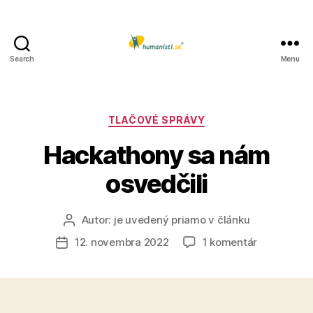
Search
Menu
Humanisti.sk
Kategórie
TLAČOVÉ SPRÁVY
Hackathony sa nám
osvedčili
Autor:
je uvedený priamo v článku
Autor
článku
na
12. novembra 2022
1 komentár
Dátum
Hackathon
článku
sa
nám
osvedčili