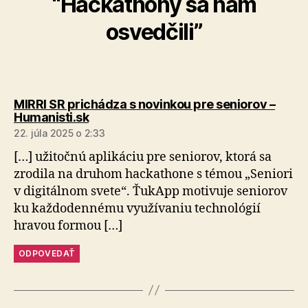
“Hackathony sa nám
osvedčili”
MIRRI SR prichádza s novinkou pre seniorov –
hovorí:
Humanisti.sk
22. júla 2025 o 2:33
[…] užitočnú aplikáciu pre seniorov, ktorá sa
zrodila na druhom hackathone s témou „Seniori
v digitálnom svete“. ŤukApp motivuje seniorov
ku každodennému využívaniu technológií
hravou formou […]
ODPOVEDAŤ