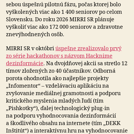
sebou úspešnú pilotnú fázu, počas ktorej bolo
vyškolených viac ako 1 400 seniorov po celom
Slovensku. Do roku 2026 MIRRI SR plánuje
vyškoliť viac ako 172 000 seniorov a zdravotne
znevýhodnených osôb.
MIRRI SR v októbri
úspešne zrealizovalo prvý
zo série hackathonov s názvom Hacknime
dezinformácie
. Na dvojdňovej akcii sa stretlo 12
tímov zložených zo 40 účastníkov. Odborná
porota ohodnotila ako najlepšie projekty
„Infomentor“ – vzdelávaciu aplikáciu na
zvyšovanie mediálnej gramotnosti a podporu
kritického myslenia mladých ľudí (tím
„Pishkotky“), ďalej technologický plug-in
na podporu vyhodnocovania dezinformácií
a škodlivého obsahu na internete (tím „DEKK
Inštitút“) a interaktívnu hru na vyhodnocovanie