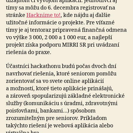
dizajnom či vývojom aplikácií. Jednotlivci aj
tímy sa môžu do 6. decembra registrovať na
stránke
Hacknime to!
, kde nájdu aj ďalšie
užitočné informácie o projekte. Pre víťazné
tímy je aj tentoraz pripravená finančná odmena
vo výške 3 000, 2 000 a 1 000 eur, a najlepší
projekt získa podporu MIRRI SR pri uvádzaní
riešenia do praxe.
Účastníci hackathonu budú počas dvoch dní
navrhovať riešenia, ktoré seniorom pomôžu
zorientovať sa vo svete online aplikácií
a možností, ktoré tieto aplikácie prinášajú,
a zároveň spopularizujú základné elektronické
služby (komunikáciu s úradmi, zdravotnými
poisťovňami, bankami…) spôsobom
zrozumiteľným pre seniorov. Príkladom
takýchto riešení je webová aplikácia alebo