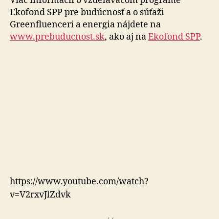
Viac informácií o vzdelávacom programe
Ekofond SPP pre budúcnosť a o súťaži
Greenfluenceri a energia nájdete na
www.prebuducnost.sk
, ako aj na
Ekofond SPP
.
https://www.youtube.com/watch?
v=V2rxvJlZdvk