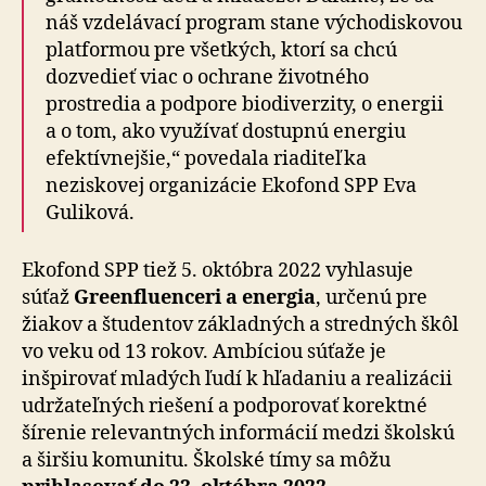
náš vzdelávací program stane východiskovou
platformou pre všetkých, ktorí sa chcú
dozvedieť viac o ochrane životného
prostredia a podpore biodiverzity, o energii
a o tom, ako využívať dostupnú energiu
efektívnejšie,“ povedala riaditeľka
neziskovej organizácie Ekofond SPP Eva
Guliková.
Ekofond SPP tiež 5. októbra 2022 vyhlasuje
súťaž
Greenfluenceri a energia
, určenú pre
žiakov a študentov základných a stredných škôl
vo veku od 13 rokov. Ambíciou súťaže je
inšpirovať mladých ľudí k hľadaniu a realizácii
udržateľných riešení a podporovať korektné
šírenie relevantných informácií medzi školskú
a širšiu komunitu. Školské tímy sa môžu