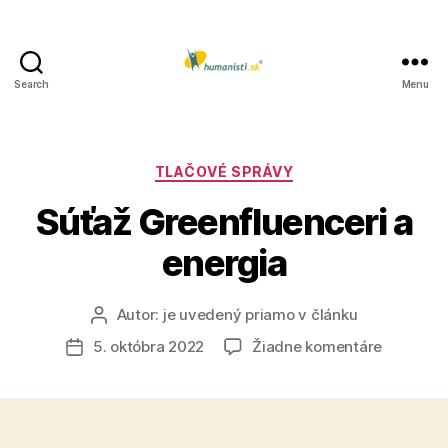
Search
Menu
Humanisti.sk
Kategórie
TLAČOVÉ SPRÁVY
Súťaž Greenfluenceri a
energia
Autor:
je uvedený priamo v článku
Autor
článku
na
5. októbra 2022
Žiadne komentáre
Dátum
Súťaž
článku
Greenflu
a
energia