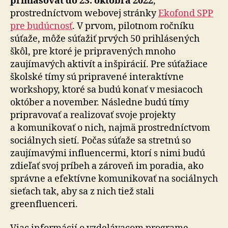
prihlasovať do 23. októbra 2022
,
prostredníctvom webovej stránky
Ekofond SPP
pre budúcnosť
. V prvom, pilotnom ročníku
súťaže, môže súťažiť prvých 50 prihlásených
škôl, pre ktoré je pripravených mnoho
zaujímavých aktivít a inšpirácií. Pre súťažiace
školské tímy sú pripravené interaktívne
workshopy, ktoré sa budú konať v mesiacoch
október a november. Následne budú tímy
pripravovať a realizovať svoje projekty
a komunikovať o nich, najmä prostredníctvom
sociálnych sietí. Počas súťaže sa stretnú so
zaujímavými influencermi, ktorí s nimi budú
zdieľať svoj príbeh a zároveň im poradia, ako
správne a efektívne komunikovať na sociálnych
sieťach tak, aby sa z nich tiež stali
greenfluenceri.