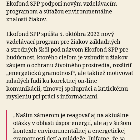
Ekofond SPP podporí novým vzdelávacím
programom a súťažou environmentálne
znalosti žiakov.
Ekofond SPP spúšťa 5. októbra 2022 nový
vzdelávací program pre žiakov základných
a stredných škôl pod názvom Ekofond SPP pre
budúcnosť, ktorého cieľom je vzbudiť u žiakov
záujem o ochranu životného prostredia, rozšíriť
„energetickú gramotnosť“, ale taktiež motivovať
mladých ľudí ku korektnej on-line
komunikácii, tímovej spolupráci a kritickému
mysleniu pri práci s informáciami.
„Naším zámerom je reagovať aj na aktuálne
otázky v oblasti úspor energií, ale aj v širšom
kontexte environmentálnej a energetickej
gramotnosti detí a mládeže. Dúfame, že sa