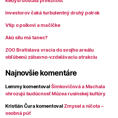
Kedysi dostala príležitosť
Investorov čaká turbulentný druhý polrok
Vtip o psíkovi a mačičke
Akú silu má tanec?
ZOO Bratislava vracia do svojho areálu
obľúbenú zábavno-vzdelávaciu atrakciu
Najnovšie komentáre
Lemmy
komentoval
Šimkovičová a Machala
ohrozujú budúcnosť Múzea rusínskej kultúry
Kristián Čura
komentoval
Zmysel a ničota –
osobná púť