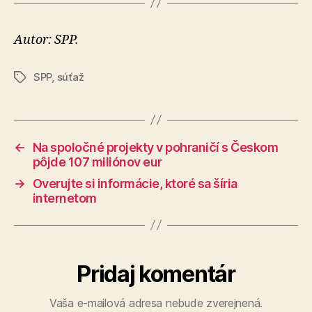
Autor: SPP.
SPP
,
súťaž
Značky
←
Na spoločné projekty v pohraničí s Českom
pôjde 107 miliónov eur
→
Overujte si informácie, ktoré sa šíria
internetom
Pridaj komentár
Vaša e-mailová adresa nebude zverejnená.