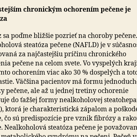
stejším chronickým ochorením pečene je
óza
z sa poďme bližšie pozrieť na choroby pečene
holová steatóza pečene (NAFLD) je v súčasno
vaná za najčastejšiu príčinu chronického
nia pečene na celom svete. Vo vyspelých kra
ýmto ochorením viac ako 30 % dospelých a toto
rastie. Väčšina pacientov má formu jednoduch
zy pečene, ale až u jednej tretiny ochorenie
uje do ťažšej formy nealkoholovej steatohepa
, ktorá je charakteristická zápalom a poško
, čo sú predispozície pre vznik fibrózy a rak
. Nealkoholová steatóza pečene je považova
 metabolického syndrómu na pečeni. Pečeň v