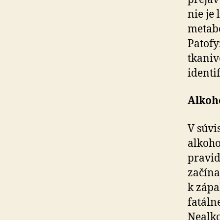
nie je
metabo
Patofy
tkaniv
identi
Alkoho
V súvi
alkoho
pravid
začína
k zápa
fatáln
Nealko