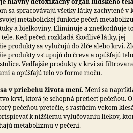
 je hlavný detoxikačný orgán ľudského tel
om sa spracovávajú všetky látky zachytené v k
svojej metabolickej funkcie pečeň metabolizu
 tuky a bielkoviny. Eliminuje a zneškodňuje t
 tele. Keď pečeň rozkladá škodlivé látky, jej
šie produkty sa vylučujú do žlče alebo krvi. Ž
šie produkty vstupujú do čreva a opúšťajú tel
stolice. Vedľajšie produkty v krvi sú filtrovan
ami a opúšťajú telo vo forme moču.
sa v priebehu života mení.
Mení sa napríkl
vo krvi, ktorá je schopná pretiecť pečeňou. 
ktorý pečeňou pretečie, s rastúcim vekom klesá
rispievať k nižšiemu vylučovaniu liekov, kto
hajú metabolizmu v pečeni.