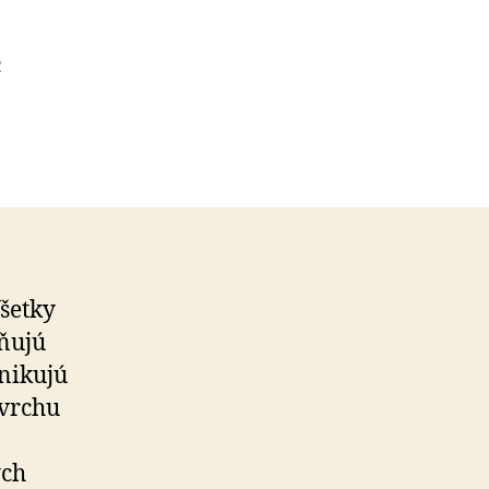
2
Všetky
vňujú
nikujú
avrchu
ých