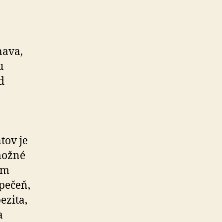
nava,
u
d
tov je
 možné
nom
pečeň,
ezita,
a