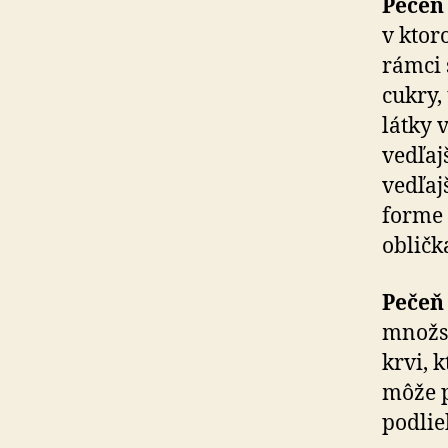
Pečeň
v ktor
rámci 
cukry,
látky v
vedľaj
vedľaj
forme 
obličk
Pečeň 
množst
krvi, 
môže p
podlie