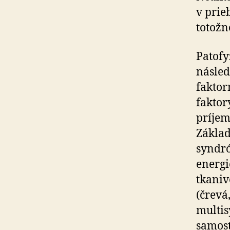
v prie
totož
Patofy
násled
faktor
faktor
príjem
Zákla
syndr
energi
tkaniv
(črevá
multis
samost