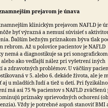
znamnejším prejavom je únava
znamnejším klinickým prejavom NAFLD je ú
môže byť výrazná a nemusí súvisieť s aktivito
nia. Ďalším bežným príznakom býva tlak po
 rebrom. Až u polovice pacientov je NAFLD
ky nemá a diagnostikuje sa pri sonografickom
 alebo ako vedľajší nález pri vyšetrení iných
tí a zdravotných problémov. U väčšiny pacien
stikovaná v 5. alebo 6. dekáde života, ale je
ť aj u mladších ľudí a tiež u detí. Pri fyzikál
ení má asi 75 % pacientov s NAFLD zväčšenú 
ominujú príznaky sprievodných ochorení (ob
enzia). Vždy je potrebné aspoň stanoviť BMI 