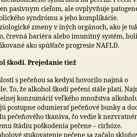
 len pasívnym cieľom, ale ovplyvňuje patogen
lického syndrómu a jeho komplikácie.
ziologické zmeny v iných orgánoch, ako je tu
o, črevná bariéra alebo imunitný systém, bol
fikované ako spúšťače progresie NAFLD.
l škodí. Prejedanie tiež
slosti s pečeňou sa kedysi hovorilo najmä o
le. To, že alkohol škodí pečeni stále platí. Na
elnej konzumácií veľkého množstva alkohol
jú postupne odumierať pečeňové bunky a do
lu pečeňového tkaniva, čo vedie k nezvratné
emu štádiu poškodenia pečene – cirhóze.
holové stukovatenie pečene sa začalo skloňo