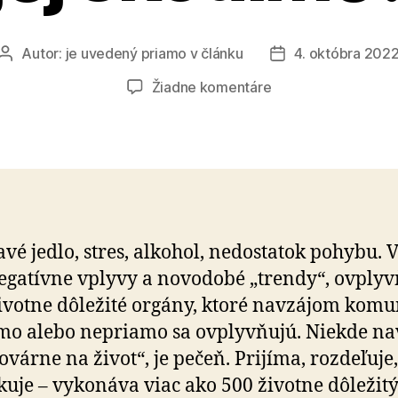
Autor:
je uvedený priamo v článku
4. októbra 202
Autor
Dátum
článku
článku
na
Žiadne komentáre
Ako
funguje
pečeň
a
ako
jej
škodíme?
vé jedlo, stres, alkohol, nedostatok pohybu. 
negatívne vplyvy a novodobé „trendy“, ovply
ivotne dôležité orgány, ktoré navzájom komu
mo alebo nepriamo sa ovplyvňujú. Niekde n
továrne na život“, je pečeň. Prijíma, rozdeľuje,
kuje – vykonáva viac ako 500 životne dôležit