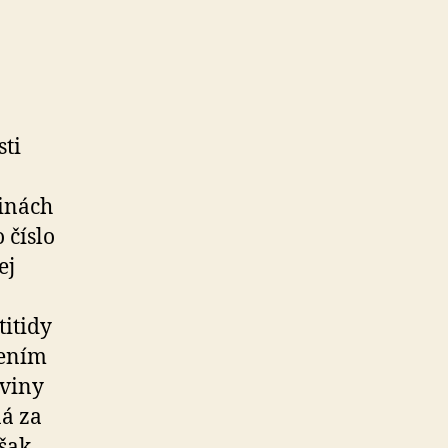
.
sti
jinách
 číslo
ej
titidy
dením
oviny
ná za
šak