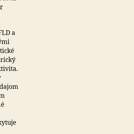
r
FLD a
ými
tické
orický
tivita.
ý
ýdajom
om
né
kytuje