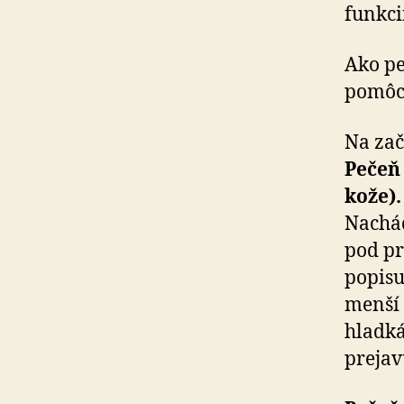
funkci
Ako pe
pomôc
Na zač
Pečeň
kože).
Nachá
pod pr
popisu
menší 
hladká
prejav