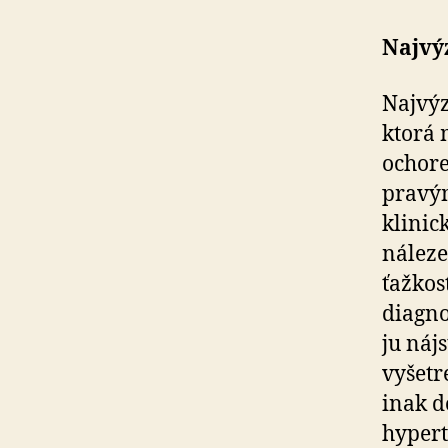
Najvý
Najvý
ktorá 
ochore
pravým
klinic
náleze
ťažkos
diagno
ju nájs
vyšetr
inak d
hypert