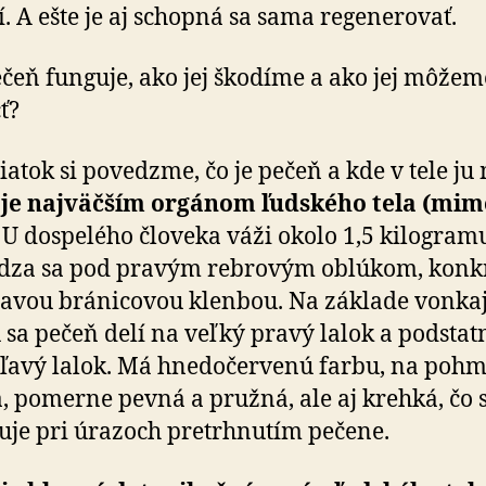
í. A ešte je aj schopná sa sama regenerovať.
čeň funguje, ako jej škodíme a ako jej môžem
ť?
iatok si povedzme, čo je pečeň a kde v tele j
 je najväčším orgánom ľudského tela (mim
U dospelého človeka váži okolo 1,5 kilogram
dza sa pod pravým rebrovým oblúkom, konk
avou bránicovou klenbou. Na základe vonka
 sa pečeň delí na veľký pravý lalok a podstat
ľavý lalok. Má hnedočervenú farbu, na pohm
, pomerne pevná a pružná, ale aj krehká, čo 
uje pri úrazoch pretrhnutím pečene.