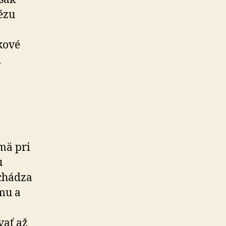
ézu
kové
i
jmä pri
u
chádza
mu a
vať až