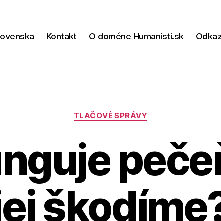
lovenska
Kontakt
O doméne Humanisti.sk
Odka
Kategórie
TLAČOVÉ SPRÁVY
nguje peče
jej škodíme