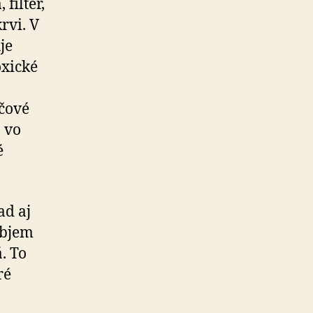
a
, filter,
rvi. V
je
oxické
lčové
o vo
é
ad aj
Objem
. To
ré