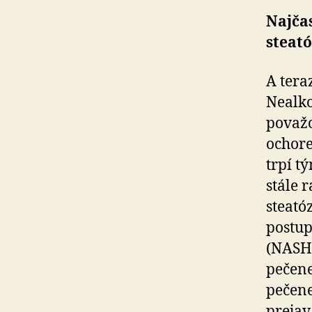
Najča
steat
A tera
Nealko
považo
ochore
trpí t
stále 
steató
postup
(NASH)
pečene
pečene
prejav