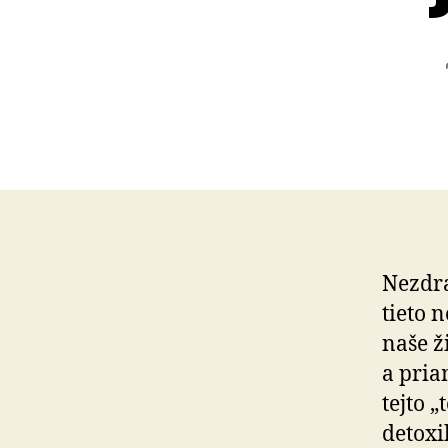
Nezdra
tieto 
naše ž
a pria
tejto „
detoxi