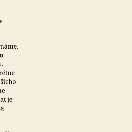
e
u máme.
o
u.
rétne
jšieho
ne
at je
sa