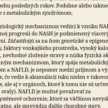
behu posledných rokov. Podobne alebo takme
ne s metabolickým syndrómom.
ziologický mechanizmus vedúci k vzniku NA
nej progresii do NASH je podmienený viacer
mi. Zúčastňujú sa na ňom genetické a epigene
y, faktory vonkajšieho prostredia, vysoký kal
, nevhodné zloženie stravy a nízka fyzická ak
dným mechanizmom, ktorý spája metabolick
óm a NAFLD, je nepomer medzi príjmom a v
e, čo vedie k akumulácií tuku nielen v tukov
e, ale aj v orgánoch, ktoré k tomu nie sú urče
, svaly). NAFLD je možné považovať za
ystémové ochorenie, ktoré sa väčšinou nevys
atne, ale sprevádza ďalšie chorobné stavy.