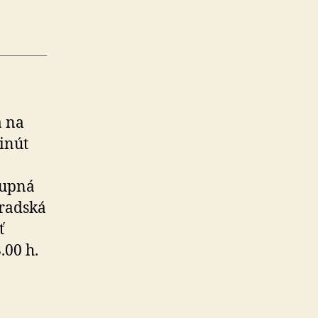
a na
minút
tupná
radská
ť
.00 h.