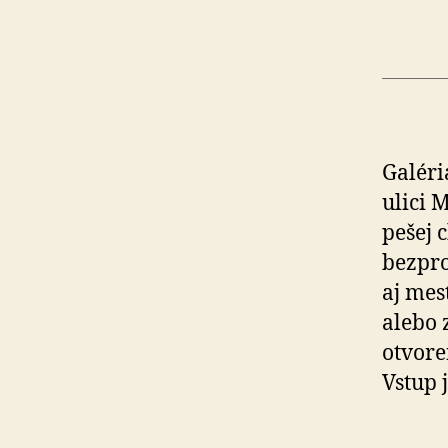
Galéri
ulici 
pešej 
bezpro
aj me
alebo 
otvore
Vstup 