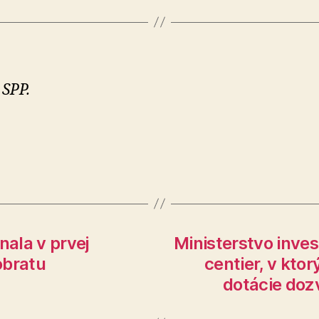
 SPP.
la v prvej
Ministerstvo inves
obratu
centier, v kto
dotácie doz