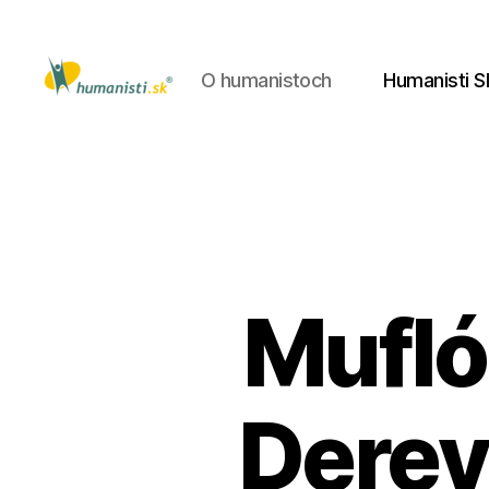
O humanistoch
Humanisti S
Humanisti.sk
Mufló
Derev