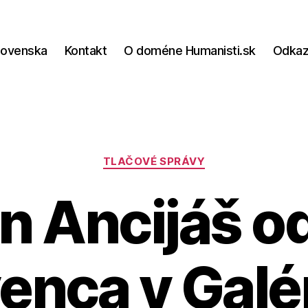
lovenska
Kontakt
O doméne Humanisti.sk
Odka
Kategórie
TLAČOVÉ SPRÁVY
n Ancijáš od
enca v Galér