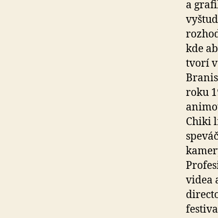
a graf
vyštud
rozhod
kde ab
tvorí 
Branis
roku 1
animov
Chiki l
speváč
kamery
Profes
videa 
direct
festiv