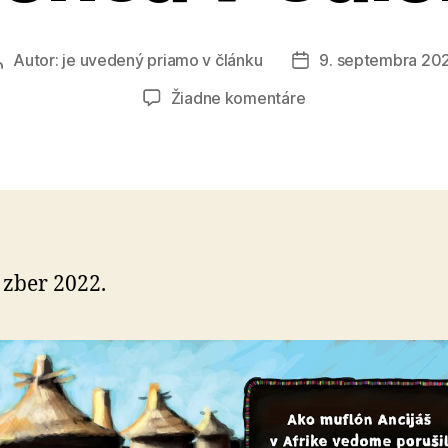
Autor:
je uvedený priamo v článku
9. septembra 20
Autor
Dátum
článku
článku
na
Žiadne komentáre
Muflón
Ancijáš
od
Igora
Derevenca
v
Galérii
zber 2022.
SPP