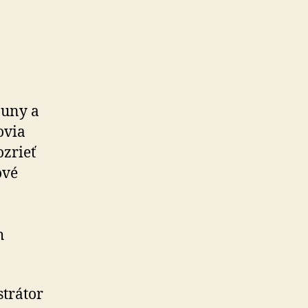
auny a
ovia
ozrieť
ové
h
strátor