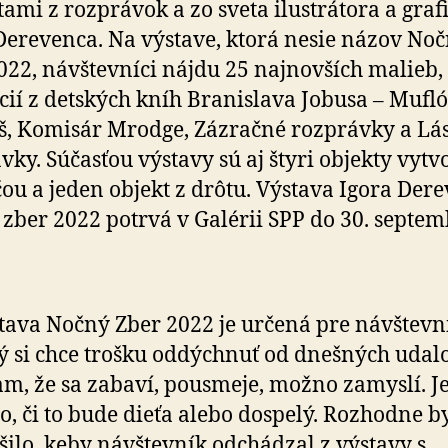
tami z rozprávok a zo sveta ilustrátora a graf
Derevenca. Na výstave, ktorá nesie názov No
022, návštevníci nájdu 25 najnovších malieb,
ácií z detských kníh Branislava Jobusa – Mufl
š, Komisár Mrodge, Zázračné rozprávky a Lá
vky. Súčasťou výstavy sú aj štyri objekty vyt
čou a jeden objekt z drôtu. Výstava Igora Der
zber 2022 potrvá v Galérii SPP do 30. septe
tava Nočný Zber 2022 je určená pre návštevn
ý si chce trošku oddýchnuť od dnešných udalo
m, že sa zabaví, pousmeje, možno zamyslí. J
o, či to bude dieťa alebo dospelý. Rozhodne 
šilo, keby návštevník odchádzal z výstavy s