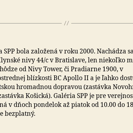
a SPP bola založená v roku 2000. Nachádza s
Mlynské nivy 44/c v Bratislave, len niekoľko 
chôdze od Nivy Tower, či Pradiarne 1900, v
strednej blízkosti BC Apollo II a je ľahko dos
stskou hromadnou dopravou (zastávka Novoh
zastávka Košická). Galéria SPP je pre verejnos
ná v dňoch pondelok až piatok od 10.00 do 18
je bezplatný.