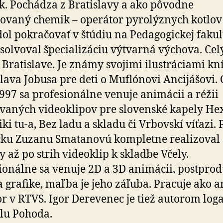
ik. Pochádza z Bratislavy a ako pôvodne
ovaný chemik – operátor pyrolýznych kotlov 
ol pokračovať v štúdiu na Pedagogickej fakul
solvoval špecializáciu výtvarná výchova. Celý
v Bratislave. Je známy svojimi ilustráciami kn
lava Jobusa pre deti o Muflónovi Ancijášovi.
997 sa profesionálne venuje animácii a réžii
aných videoklipov pre slovenské kapely Hex
iki tu-a, Bez ladu a skladu či Vrbovskí víťazi. 
ku Zuzanu Smatanovú kompletne realizoval
 až po strih videoklip k skladbe Včely.
ionálne sa venuje 2D a 3D animácii, postprod
a grafike, maľba je jeho záľuba. Pracuje ako a
or v RTVS. Igor Derevenec je tiež autorom log
alu Pohoda.