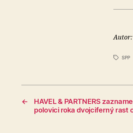
Autor:
SPP
Značky
←
HAVEL & PARTNERS zaznamena
polovici roka dvojciferný rast 