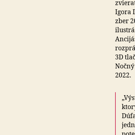
zviera
Igora 
zber 2
ilustr
Ancijá
rozprá
3D tla
Nočný 
2022.
„Výs
ktor
Dúfa
jedn
pote