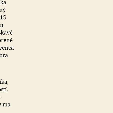
ika
čný
 15
ón
skavé
vorené
evenca
mbra
íka,
stí.
e
by ma