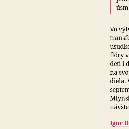
úsme
Vo výt
transf
úsudko
flóry 
deti i
na svo
diela.
septem
Mlynsk
návšte
Igor 