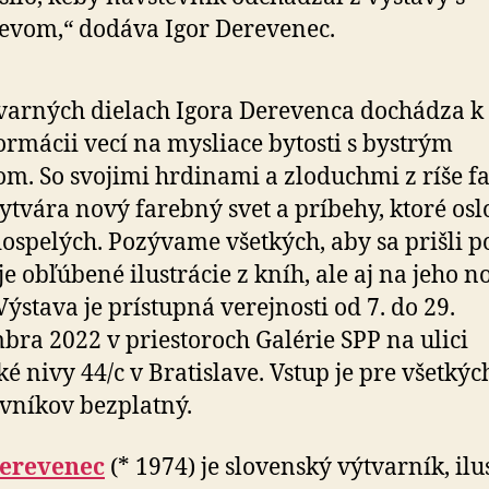
vom,“ dodáva Igor Derevenec.
varných dielach Igora Derevenca dochádza k
ormácii vecí na mysliace bytosti s bystrým
m. So svojimi hrdinami a zloduchmi z ríše f
vytvára nový farebný svet a príbehy, ktoré osl
 dospelých. Pozývame všetkých, aby sa prišli p
je obľúbené ilustrácie z kníh, ale aj na jeho n
 Výstava je prístupná verejnosti od 7. do 29.
bra 2022 v priestoroch Galérie SPP na ulici
é nivy 44/c v Bratislave. Vstup je pre všetkýc
vníkov bezplatný.
Derevenec
(* 1974) je slovenský výtvarník, ilu