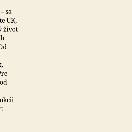
– sa
te UK,
 život
íh
 Od
,
Pre
 od
ukcii
rt
a