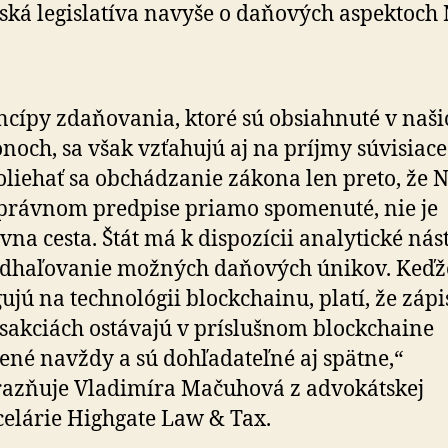
ská legislatíva navyše o daňových aspektoch
ncípy zdaňovania, ktoré sú obsiahnuté v naši
noch, sa však vzťahujú aj na príjmy súvisiace
oliehať sa obchádzanie zákona len preto, že 
 právnom predpise priamo spomenuté, nie je
vna cesta. Štát má k dispozícii analytické nás
odhaľovanie možných daňových únikov. Keďž
ujú na technológii blockchainu, platí, že zápi
sakciách ostávajú v príslušnom blockchaine
ené navždy a sú dohľadateľné aj spätne,“
azňuje Vladimíra Mačuhová z advokátskej
elárie Highgate Law & Tax.