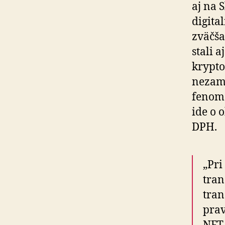
aj na 
digita
zväčša
stali 
krypto
nezame
fenomé
ide o 
DPH.
„Pri
tran
tran
prav