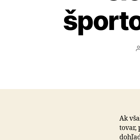
športo
Ak vša
tovar,
dohľad