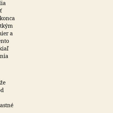
lia
ť
okonca
šetkým
ier a
ento
kiaľ
ania
 že
od
lastné