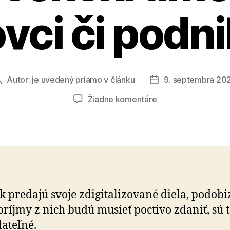
vci či podni
Autor:
je uvedený priamo v článku
9. septembra 20
Autor
Dátum
článku
článku
na
Žiadne komentáre
Fenoménu
NFT
podľahli
aj
slovenskí
umelci,
športovci
k predajú svoje zdigitalizované diela, podobi
či
 príjmy z nich budú musieť poctivo zdaniť, sú t
podnikatelia
ateľné.