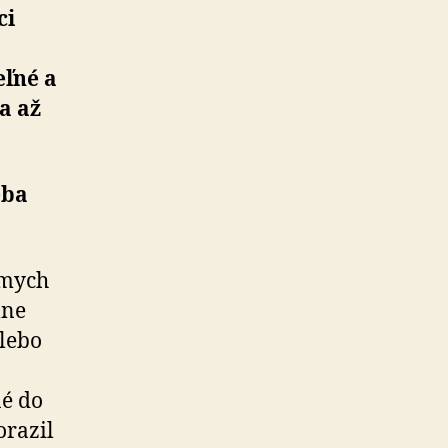
ci
eľné a
a až
eba
ámych
lne
alebo
né do
orazil