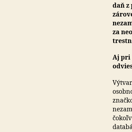
daň z 
zárov
nezam
za ne
trestn
Aj pr
odvie
Výtvar
osobno
značko
nezame
čokoľv
databá