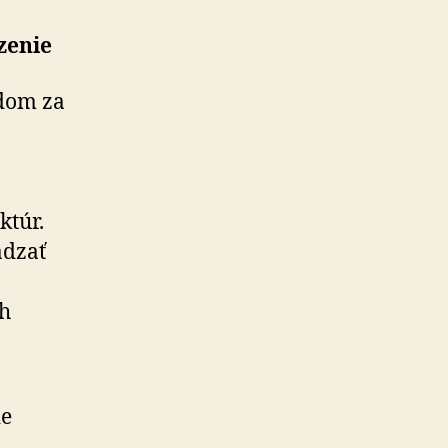
zenie
dom za
ktúr.
ádzať
ch
ie