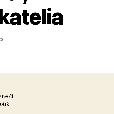
katelia
22
zne či
otiž