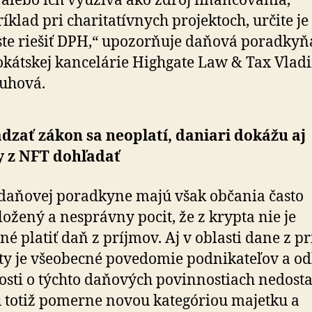
alebo ich využíva ako zdroj financovania,
íklad pri charitatívnych projektoch, určite je
te riešiť DPH,“ upozorňuje daňová poradkyň
kátskej kancelárie Highgate Law & Tax Vlad
uhová.
zať zákon sa neoplatí, daniari dokážu aj
y z NFT dohľadať
daňovej poradkyne majú však občania často
ožený a nesprávny pocit, že z krypta nie je
né platiť daň z príjmov. Aj v oblasti dane z p
y je všeobecné povedomie podnikateľov a o
osti o týchto daňových povinnostiach nedosta
 totiž pomerne novou kategóriou majetku a