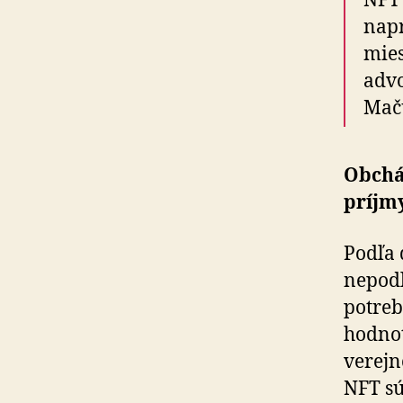
NFT 
napr
mies
advo
Mač
Obchád
príjm
Podľa 
nepodl
potreb
hodnot
verejn
NFT sú