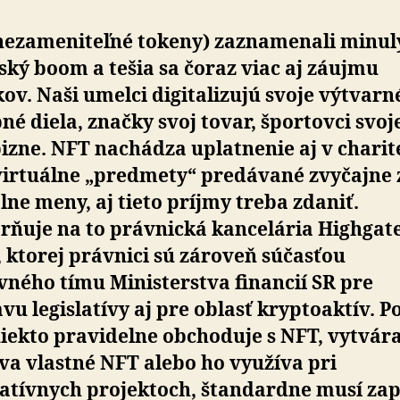
nezameniteľné tokeny) zaznamenali minul
ký boom a tešia sa čoraz viac aj záujmu
ov. Naši umelci digitalizujú svoje výtvarn
é diela, značky svoj tovar, športovci svoj
zne. NFT nachádza uplatnenie aj v charit
 virtuálne „predmety“ predávané zvyčajne 
lne meny, aj tieto príjmy treba zdaniť.
rňuje na to právnická kancelária Highgat
 ktorej právnici sú zároveň súčasťou
ného tímu Ministerstva financií SR pre
vu legislatívy aj pre oblasť kryptoaktív. P
iekto pravidelne obchoduje s NFT, vytvára
va vlastné NFT alebo ho využíva pri
atívnych projektoch, štandardne musí zap