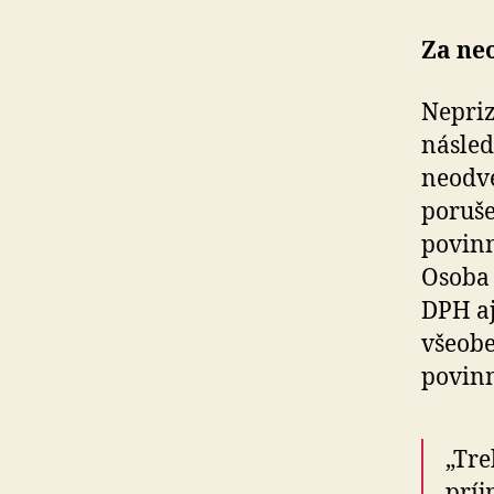
Za ne
Nepri
násled
neodve
poruše
povinn
Osoba 
DPH aj
všeobe
povinn
„Tre
príj