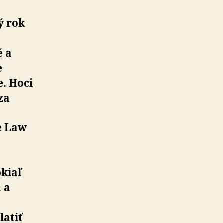
ý rok
é a
e
e. Hoci
za
e Law
okiaľ
 a
latiť