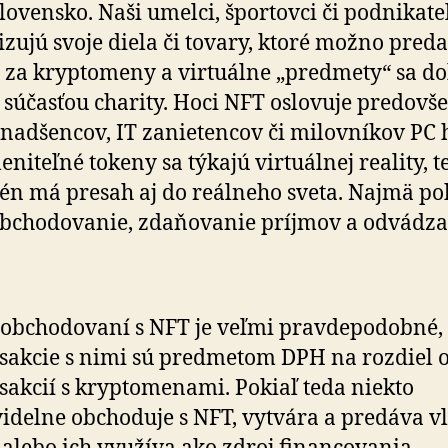
Slovensko. Naši umelci, športovci či podnikate
lizujú svoje diela či tovary, ktoré možno preda
 za kryptomeny a virtuálne „predmety“ sa d
aj súčasťou charity. Hoci NFT oslovuje predov
nadšencov, IT zanietencov či milovníkov PC h
niteľné tokeny sa týkajú virtuálnej reality, t
n má presah aj do reálneho sveta. Najmä po
obchodovanie, zdaňovanie príjmov a odvádz
 obchodovaní s NFT je veľmi pravdepodobné,
sakcie s nimi sú predmetom DPH na rozdiel 
sakcií s kryptomenami. Pokiaľ teda niekto
idelne obchoduje s NFT, vytvára a predáva v