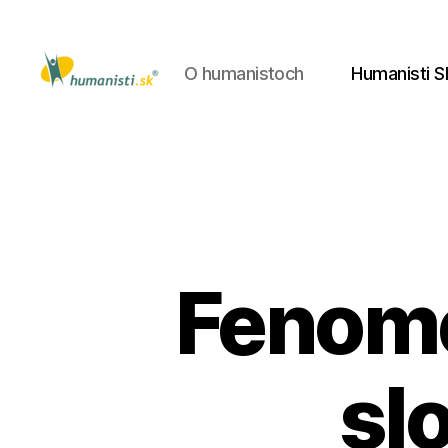
O humanistoch
Humanisti S
Humanisti.sk
Fenomé
sl