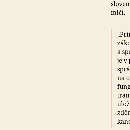
sloven
mlčí.
„Pri
záko
a sp
je v
sprá
na 
fung
tran
ulož
zdôr
kanc