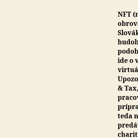
NFT (
obrovs
Slovák
hudobn
podobi
ide o
virtuá
Upozo
& Tax,
pracov
prípra
teda n
predá
charit