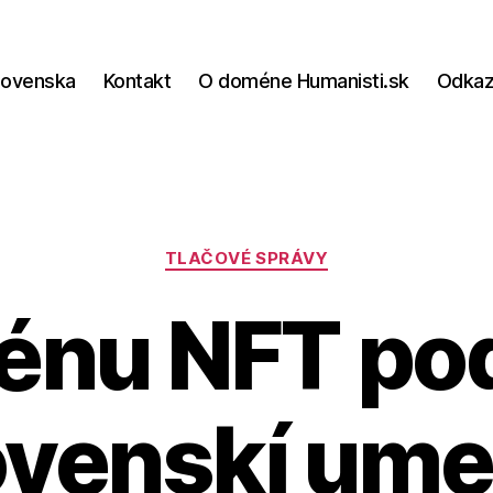
lovenska
Kontakt
O doméne Humanisti.sk
Odka
Kategórie
TLAČOVÉ SPRÁVY
nu NFT podľ
ovenskí umel