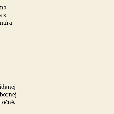
 na
a z
imíra
ridanej
dbornej
točné.