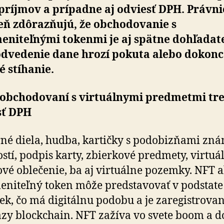
príjmov a prípadne aj odviesť DPH. Právni
eň zdôrazňujú, že obchodovanie s
eniteľnými tokenmi je aj spätne dohľadat
odvedenie dane hrozí pokuta alebo dokonc
é stíhanie.
i obchodovaní s virtuálnymi predmetmi tr
sť DPH
né diela, hudba, kartičky s podobizňami zn
stí, podpis karty, zbierkové predmety, virtuá
vé oblečenie, ba aj virtuálne pozemky. NFT 
niteľný token môže predstavovať v podstate
ek, čo má digitálnu podobu a je zaregistrova
zy blockchain. NFT zažíva vo svete boom a d