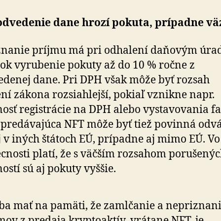
odvedenie dane hrozí pokuta, prípadne vä
znanie príjmu má pri odhalení daňovým úra
ok vyrubenie pokuty až do 10 % ročne z
denej dane. Pri DPH však môže byť rozsah
ní zákona rozsiahlejší, pokiaľ vznikne napr.
osť registrácie na DPH alebo vystavovania fa
predávajúca NFT môže byť tiež povinná odv
 v iných štátoch EÚ, prípadne aj mimo EÚ. Vo
cnosti platí, že s väčším rozsahom porušený
ostí sú aj pokuty vyššie.
ba mať na pamäti, že zamlčanie a nepriznan
mov z predaja kryptoaktív, vrátane NFT, je