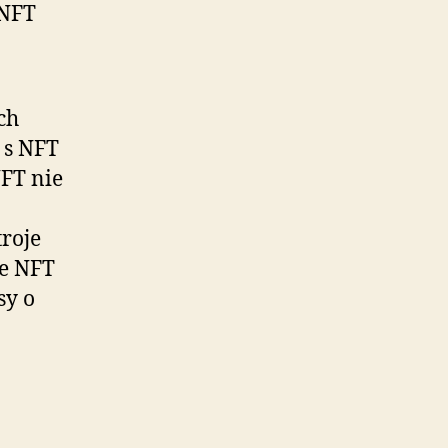
 NFT
ch
 s NFT
NFT nie
troje
e NFT
sy o