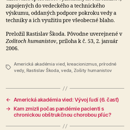
zapojených do vedeckého a technického
výskumu, oddaných podpore pokroku vedy a
techniky a ich využitiu pre všeobecné blaho.
Preložil Rastislav Škoda. Pôvodne uverejnené v
Zošitoch humanistov
, príloha k č. 53, 2. január
2006.
Americká akadémia vied
,
kreacionizmus
,
prírodné
Značky
vedy
,
Rastislav Škoda
,
veda
,
Zošity humanistov
←
Americká akadémia vied: Vývoj ľudí (6. časť)
→
Kam zmizli počas pandémie pacienti s
chronickou obštrukčnou chorobou pľúc?