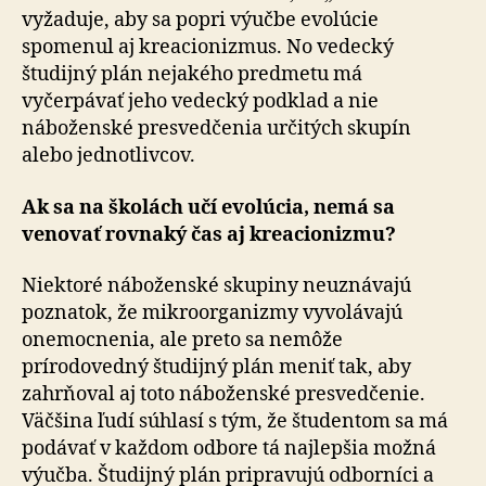
vyžaduje, aby sa popri výučbe evolúcie
spomenul aj kreacionizmus. No vedecký
študijný plán nejakého predmetu má
vyčerpávať jeho vedecký podklad a nie
náboženské presvedčenia určitých skupín
alebo jednotlivcov.
Ak sa na školách učí evolúcia, nemá sa
venovať rovnaký čas aj kreacionizmu?
Niektoré náboženské skupiny neuznávajú
poznatok, že mikroorganizmy vyvolávajú
onemocnenia, ale preto sa nemôže
prírodovedný študijný plán meniť tak, aby
zahrňoval aj toto náboženské presvedčenie.
Väčšina ľudí súhlasí s tým, že študentom sa má
podávať v každom odbore tá najlepšia možná
výučba. Študijný plán pripravujú odborníci a