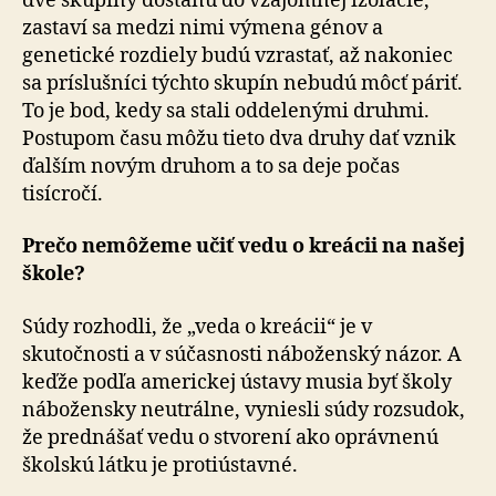
dve skupiny dostanú do vzájomnej izolácie,
zastaví sa medzi nimi výmena génov a
genetické rozdiely budú vzrastať, až nakoniec
sa príslušníci týchto skupín nebudú môcť páriť.
To je bod, kedy sa stali oddelenými druhmi.
Postupom času môžu tieto dva druhy dať vznik
ďalším novým druhom a to sa deje počas
tisícročí.
Prečo nemôžeme učiť vedu o kreácii na našej
škole?
Súdy rozhodli, že „veda o kreácii“ je v
skutočnosti a v súčasnosti náboženský názor. A
keďže podľa americkej ústavy musia byť školy
nábožensky neutrálne, vyniesli súdy rozsudok,
že prednášať vedu o stvorení ako oprávnenú
školskú látku je protiústavné.