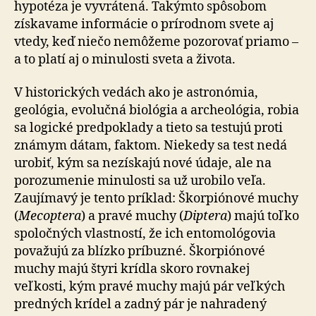
hypotéza je vyvrátená. Takýmto spôsobom
získavame informácie o prírodnom svete aj
vtedy, keď niečo nemôžeme pozorovať priamo –
a to platí aj o minulosti sveta a života.
V historických vedách ako je astronómia,
geológia, evolučná biológia a archeológia, robia
sa logické predpoklady a tieto sa testujú proti
známym dátam, faktom. Niekedy sa test nedá
urobiť, kým sa nezískajú nové údaje, ale na
porozumenie minulosti sa už urobilo veľa.
Zaujímavý je tento príklad: Škorpiónové muchy
(
Mecoptera
) a pravé muchy (
Diptera
) majú toľko
spoločných vlastností, že ich entomológovia
považujú za blízko príbuzné. Škorpiónové
muchy majú štyri krídla skoro rovnakej
veľkosti, kým pravé muchy majú pár veľkých
predných krídel a zadný pár je nahradený