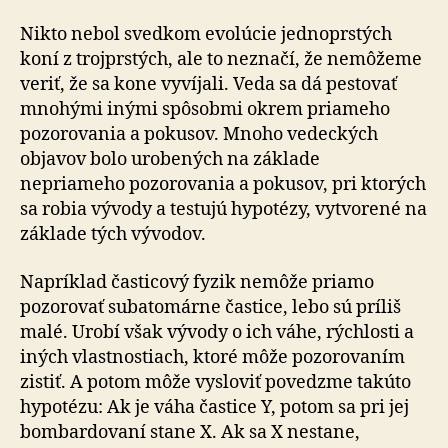
Nikto nebol svedkom evolúcie jednoprstých
koní z trojprstých, ale to neznačí, že nemôžeme
veriť, že sa kone vyvíjali. Veda sa dá pestovať
mnohými inými spôsobmi okrem priameho
pozorovania a pokusov. Mnoho vedeckých
objavov bolo urobených na základe
nepriameho pozorovania a pokusov, pri ktorých
sa robia vývody a testujú hypotézy, vytvorené na
základe tých vývodov.
Napríklad časticový fyzik nemôže priamo
pozorovať subatomárne častice, lebo sú príliš
malé. Urobí však vývody o ich váhe, rýchlosti a
iných vlastnostiach, ktoré môže pozorovaním
zistiť. A potom môže vysloviť povedzme takúto
hypotézu: Ak je váha častice Y, potom sa pri jej
bombardovaní stane X. Ak sa X nestane,