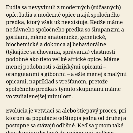
Ľudia sa nevyvinuli z moderných (súčasných)
opíc; ľudia a moderné opice majú spoločného
predka, ktorý však už neexistuje. Keďže máme
nedávneho spoločného predka so šimpanzmi a
gorilami, máme anatomické, genetické,
biochemické a dokonca aj behaviorálne
(týkajúce sa chovania, správania) vlastnosti
podobné ako tieto veľké africké opice. Máme
menej podobností s ázijskými opicami –
orangutanmi a gibonmi – a ešte menej s malými
opicami, napríklad s vrešťanom, pretože
spoločného predka s týmito skupinami máme
vo vzdialenejšej minulosti.
Evolúcia je vetviaci sa alebo štiepavý proces, pri
ktorom sa populácie odštiepia jedna od druhej a
postupne sa stávajú odlišné. Keď sa potom také