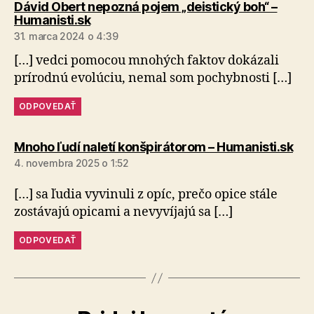
Dávid Obert nepozná pojem „deistický boh“ –
hovorí:
Humanisti.sk
31. marca 2024 o 4:39
[…] vedci pomocou mnohých faktov dokázali
prírodnú evolúciu, nemal som pochybnosti […]
ODPOVEDAŤ
hov
Mnoho ľudí naletí konšpirátorom – Humanisti.sk
4. novembra 2025 o 1:52
[…] sa ľudia vyvinuli z opíc, prečo opice stále
zostávajú opicami a nevyvíjajú sa […]
ODPOVEDAŤ