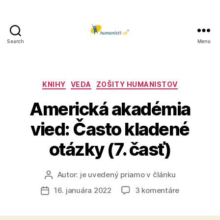
Search
Menu
Humanisti.sk
Kategórie
KNIHY
VEDA
ZOŠITY HUMANISTOV
Americká akadémia
vied: Často kladené
otázky (7. časť)
Autor:
je uvedený priamo v článku
Autor
článku
na
16. januára 2022
3 komentáre
Dátum
Americká
článku
akadémia