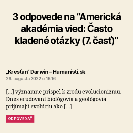
3 odpovede na “Americká
akadémia vied: Často
kladené otázky (7. časť)”
hovorí:
„Kresťan“ Darwin – Humanisti.sk
28. augusta 2022 o 16:16
[…] významne prispel k zrodu evolucionizmu.
Dnes erudovaní biológovia a geológovia
prijímajú evolúciu ako […]
ODPOVEDAŤ