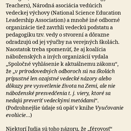
Teachers), Národná asociácia vedúcich
vedeckej výchovy (National Science Education
Leadership Association) a mnohé iné odborné
organizácie tiež zavrhli vedeckú podstatu a
pedagogiku tzv. vedy o stvorení a dôrazne
odradzujú od jej výučby na verejných školách.
Naostatok treba spomenúť, že aj koalícia
náboženských a iných organizácií vydala
„Spoločné vyhlásenie k aktuálnemu zákonu“,
že „
v prírodovedných odboroch sú na školách
prípustné len ozajstné vedecké názory alebo
dôkazy pre vysvetlenie života na Zemi, ale nie
náboženské presvedčenia t. j. viery, ktoré sa
nedajú preveriť vedeckými metódami
“.
(Podrobnejšie údaje sú opäť v knihe
Vyučovanie
evolúcie
…)
Niektorí ľudia sú toho názoru, že „férovosť“