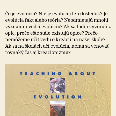
vied:
Často
kladené
Čo je evolúcia? Nie je evolúcia len dôsledok? Je
otázky
evolúcia fakt alebo teória? Neodmietajú mnohí
(7.
významní vedci evolúciu? Ak sa ľudia vyvinuli z
časť)
opíc, prečo ešte stále existujú opice? Prečo
nemôžeme učiť vedu o kreácii na našej škole?
Ak sa na školách učí evolúcia, nemá sa venovať
rovnaký čas aj kreacionizmu?