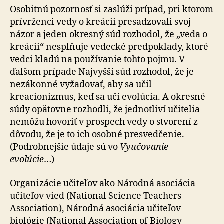
Osobitnú pozornosť si zaslúži prípad, pri ktorom
prívrženci vedy o kreácii presadzovali svoj
názor a jeden okresný súd rozhodol, že „veda o
kreácii“ nesplňuje vedecké predpoklady, ktoré
vedci kladú na používanie tohto pojmu. V
ďalšom prípade Najvyšší súd rozhodol, že je
nezákonné vyžadovať, aby sa učil
kreacionizmus, keď sa učí evolúcia. A okresné
súdy opätovne rozhodli, že jednotliví učitelia
nemôžu hovoriť v prospech vedy o stvorení z
dôvodu, že je to ich osobné presvedčenie.
(Podrobnejšie údaje sú vo
Vyučovanie
evolúcie
…)
Organizácie učiteľov ako Národná asociácia
učiteľov vied (National Science Teachers
Association), Národná asociácia učiteľov
biológie (National Association of Biology