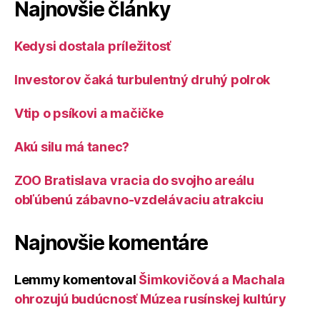
Najnovšie články
Kedysi dostala príležitosť
Investorov čaká turbulentný druhý polrok
Vtip o psíkovi a mačičke
Akú silu má tanec?
ZOO Bratislava vracia do svojho areálu
obľúbenú zábavno-vzdelávaciu atrakciu
Najnovšie komentáre
Lemmy
komentoval
Šimkovičová a Machala
ohrozujú budúcnosť Múzea rusínskej kultúry