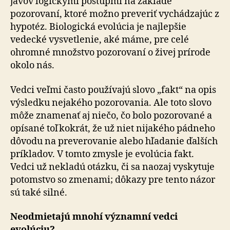
javov logickými postupmi na základe
pozorovaní, ktoré možno preveriť vychádzajúc z
hypotéz. Biologická evolúcia je najlepšie
vedecké vysvetlenie, aké máme, pre celé
ohromné množstvo pozorovaní o živej prírode
okolo nás.
Vedci veľmi často používajú slovo „fakt“ na opis
výsledku nejakého pozorovania. Ale toto slovo
môže znamenať aj niečo, čo bolo pozorované a
opísané toľkokrát, že už niet nijakého pádneho
dôvodu na preverovanie alebo hľadanie ďalších
príkladov. V tomto zmysle je evolúcia fakt.
Vedci už nekladú otázku, či sa naozaj vyskytuje
potomstvo so zmenami; dôkazy pre tento názor
sú také silné.
Neodmietajú mnohí významní vedci
evolúciu?