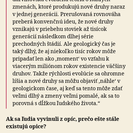
zmenách, ktoré produkujú nové druhy naraz
v jednej generácii. Prerušovaná rovnováha
preberá konvenčnú ideu, že nové druhy
vznikajú v priebehu stoviek až tisícok
generácií následkom dlhej série
prechodných štádií. Ale geologický čas je
taký dlhý, že aj niekoľko tisíc rokov môže
pripadať len ako ‚moment‘ vo vzťahu k
viacerým miliónom rokov existencie väčšiny
druhov. Takže rýchlosti evolúcie sa ohromne
líšia a nové druhy sa môžu objaviť ‚náhle‘ v
geologickom čase, aj keď sa tento môže zdať
veľmi dlhý a zmeny veľmi pomalé, ak sa to
porovná s dĺžkou ľudského života.“
Ak sa ľudia vyvinuli z opíc, prečo ešte stále
existujú opice?