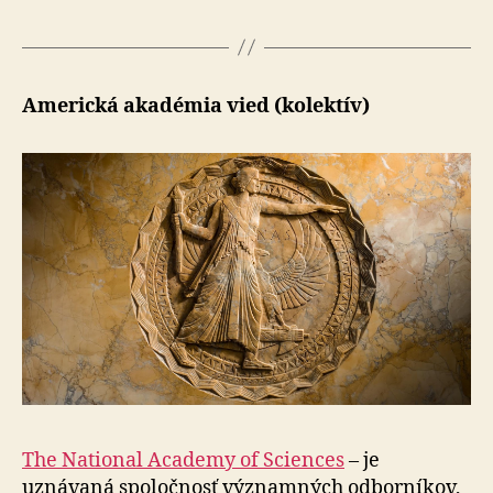
Americká akadémia vied (kolektív)
The National Academy of Sciences
– je
uznávaná spoločnosť významných odborníkov,