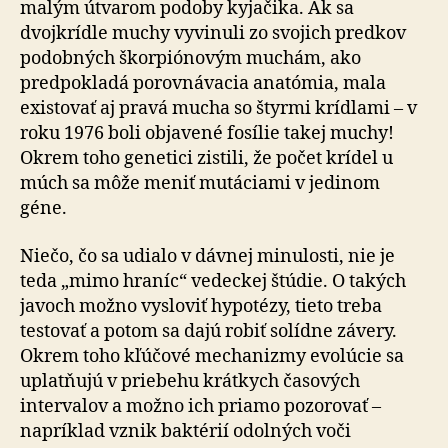
malým útvarom podoby kyjačika. Ak sa
dvojkrídle muchy vyvinuli zo svojich predkov
podobných škorpiónovým muchám, ako
predpokladá porovnávacia anatómia, mala
existovať aj pravá mucha so štyrmi krídlami – v
roku 1976 boli objavené fosílie takej muchy!
Okrem toho genetici zistili, že počet krídel u
múch sa môže meniť mutáciami v jedinom
géne.
Niečo, čo sa udialo v dávnej minulosti, nie je
teda „mimo hraníc“ vedeckej štúdie. O takých
javoch možno vysloviť hypotézy, tieto treba
testovať a potom sa dajú robiť solídne závery.
Okrem toho kľúčové mechanizmy evolúcie sa
uplatňujú v priebehu krátkych časových
intervalov a možno ich priamo pozorovať –
napríklad vznik baktérií odolných voči