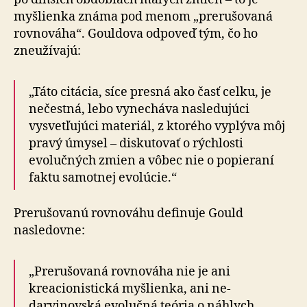
myšlienka známa pod menom „prerušovaná
rovnováha“. Gouldova odpoveď tým, čo ho
zneužívajú:
„Táto citácia, síce presná ako časť celku, je
nečestná, lebo vynecháva nasledujúci
vysvetľujúci materiál, z ktorého vyplýva môj
pravý úmysel – diskutovať o rýchlosti
evolučných zmien a vôbec nie o popieraní
faktu samotnej evolúcie.“
Prerušovanú rovnováhu definuje Gould
nasledovne:
„Prerušovaná rovnováha nie je ani
kreacionistická myšlienka, ani ne-
darvinovská evolučná teória o náhlych