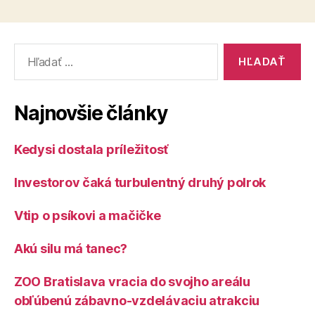
Vyhľadať:
Najnovšie články
Kedysi dostala príležitosť
Investorov čaká turbulentný druhý polrok
Vtip o psíkovi a mačičke
Akú silu má tanec?
ZOO Bratislava vracia do svojho areálu
obľúbenú zábavno-vzdelávaciu atrakciu