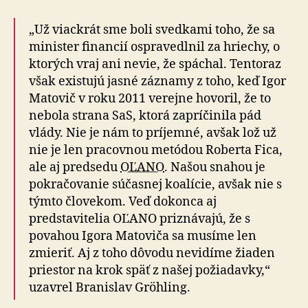
„Už viackrát sme boli svedkami toho, že sa
minister financií ospravedlnil za hriechy, o
ktorých vraj ani nevie, že spáchal. Tentoraz
však existujú jasné záznamy z toho, keď Igor
Matovič v roku 2011 verejne hovoril, že to
nebola strana SaS, ktorá zapríčinila pád
vlády. Nie je nám to príjemné, avšak lož už
nie je len pracovnou metódou Roberta Fica,
ale aj predsedu
OĽANO
. Našou snahou je
pokračovanie súčasnej koalície, avšak nie s
týmto človekom. Veď dokonca aj
predstavitelia OĽANO priznávajú, že s
povahou Igora Matoviča sa musíme len
zmieriť. Aj z toho dôvodu nevidíme žiaden
priestor na krok späť z našej požiadavky,“
uzavrel Branislav Gröhling.