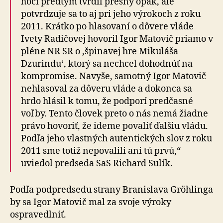
hoci predtým tvrdil presný opak, ale
potvrdzuje sa to aj pri jeho výrokoch z roku
2011. Krátko po hlasovaní o dôvere vláde
Ivety Radičovej hovoril Igor Matovič priamo v
pléne NR SR o ‚špinavej hre Mikuláša
Dzurindu‘, ktorý sa nechcel dohodnúť na
kompromise. Navyše, samotný Igor Matovič
nehlasoval za dôveru vláde a dokonca sa
hrdo hlásil k tomu, že podporí predčasné
voľby. Tento človek preto o nás nemá žiadne
právo hovoriť, že ideme povaliť ďalšiu vládu.
Podľa jeho vlastných autentických slov z roku
2011 sme totiž nepovalili ani tú prvú,“
uviedol predseda SaS Richard Sulík.
Podľa podpredsedu strany Branislava Gröhlinga
by sa Igor Matovič mal za svoje výroky
ospravedlniť.