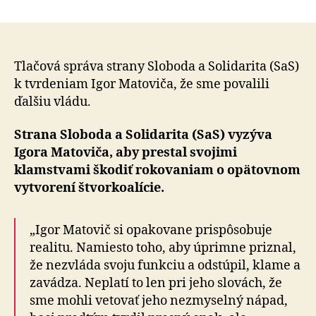
Slová
článku
Igora
Matovič
potvrdzu
že
Tlačová správa strany Sloboda a Solidarita (SaS)
SaS
k tvrdeniam Igor Matoviča, že sme povalili
nemôže
ďalšiu vládu.
za
pád
Strana Sloboda a Solidarita (SaS) vyzýva
Radičove
Igora Matoviča, aby prestal svojimi
vlády
klamstvami škodiť rokovaniam o opätovnom
vytvorení štvorkoalície.
„Igor Matovič si opakovane prispôsobuje
realitu. Namiesto toho, aby úprimne priznal,
že nezvláda svoju funkciu a odstúpil, klame a
zavádza. Neplatí to len pri jeho slovách, že
sme mohli vetovať jeho nezmyselný nápad,