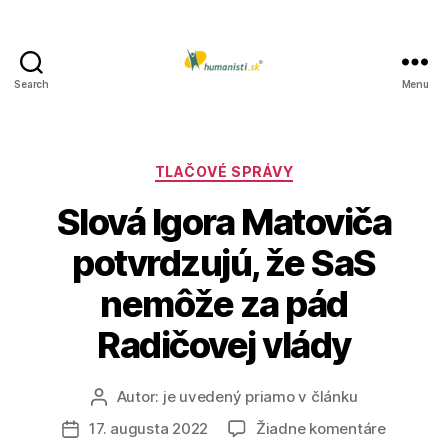
Search
Menu
Humanisti.sk
Kategórie
TLAČOVÉ SPRÁVY
Slová Igora Matoviča
potvrdzujú, že SaS
nemôže za pád
Radičovej vlády
Autor:
je uvedený priamo v článku
Autor
článku
na
17. augusta 2022
Žiadne komentáre
Dátum