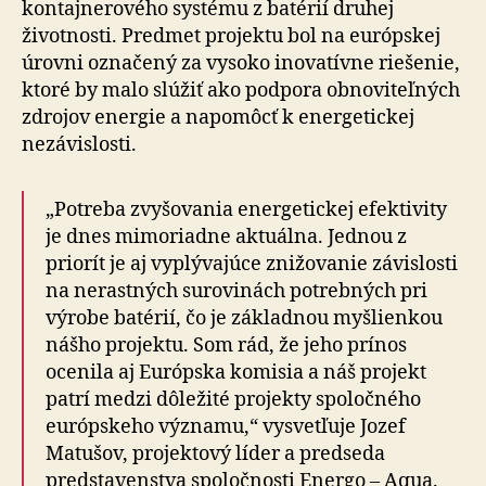
kontajnerového systému z batérií druhej
životnosti. Predmet projektu bol na európskej
úrovni označený za vysoko inovatívne riešenie,
ktoré by malo slúžiť ako podpora obnoviteľných
zdrojov energie a napomôcť k energetickej
nezávislosti.
„Potreba zvyšovania energetickej efektivity
je dnes mimoriadne aktuálna. Jednou z
priorít je aj vyplývajúce znižovanie závislosti
na nerastných surovinách potrebných pri
výrobe batérií, čo je základnou myšlienkou
nášho projektu. Som rád, že jeho prínos
ocenila aj Európska komisia a náš projekt
patrí medzi dôležité projekty spoločného
európskeho významu,“ vysvetľuje Jozef
Matušov, projektový líder a predseda
predstavenstva spoločnosti Energo – Aqua.