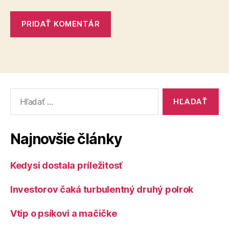
Vyhľadať:
Najnovšie články
Kedysi dostala príležitosť
Investorov čaká turbulentný druhý polrok
Vtip o psíkovi a mačičke