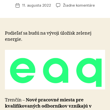
článku
na
11. augusta 2022
Žiadne komentáre
Dátum
V
článku
Trenčíne
vznikajú
nové
pracovn
Podieľať sa budú na vývoji úložísk zelenej
miesta
energie.
–
uplatnen
tu
nájdu
inžinieri,
projektov
manažér
a
výskumn
Trenčín –
Nové pracovné miesta pre
kvalifikovaných odborníkov vznikajú v