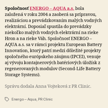
Spoločnosť
ENERGO – AQUA a.s.
bola
založená v roku 2004 a zaoberá sa prípravou,
realizáciou a prevádzkovaním malých vodných
elektrární. Doposiaľ spustila do prevádzky
niekoľko malých vodných elektrární na rieke
Hron a na rieke Váh. Spoločnosť ENERGO –
AQUA a.s. sa v rámci projektu European Battery
Innovation, ktorý patrí medzi dôležité projekty
spoločného európskeho záujmu (IPCEI), venuje
aj vývoju kontajnerových batériových úložísk z
regenerovaných modulov (Second-Life Battery
Storage Systems).
Správu dodala Anna Vojteková z PR Clinic.
Energo – Aqua
,
PR Clinic
Značky