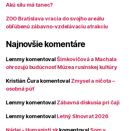
Akú silu má tanec?
ZOO Bratislava vracia do svojho areálu
obľúbenú zábavno-vzdelávaciu atrakciu
Najnovšie komentáre
Lemmy
komentoval
Šimkovičová a Machala
ohrozujú budúcnosť Múzea rusínskej kultúry
Kristián Čura
komentoval
Zmysel a ničota –
osobná púť
Lemmy
komentoval
Zábavná diskusia pri čaji
Lemmy
komentoval
Letný Slnovrat 2026
Nádej – Humanisti.sk
komentoval
Som v