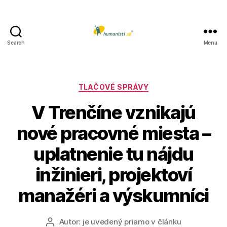
Search
Menu
Humanisti.sk
Kategórie
TLAČOVÉ SPRÁVY
V Trenčíne vznikajú
nové pracovné miesta –
uplatnenie tu nájdu
inžinieri, projektoví
manažéri a výskumníci
Autor:
je uvedený priamo v článku
Autor