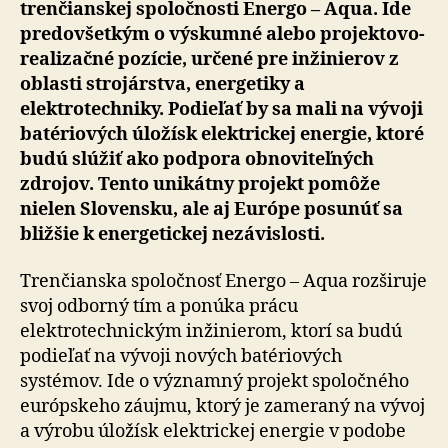
trenčianskej spoločnosti Energo – Aqua. Ide
predovšetkým o výskumné alebo projektovo-
realizačné pozície, určené pre inžinierov z
oblasti strojárstva, energetiky a
elektrotechniky. Podieľať by sa mali na vývoji
batériových úložísk elektrickej energie, ktoré
budú slúžiť ako podpora obnoviteľných
zdrojov. Tento unikátny projekt pomôže
nielen Slovensku, ale aj Európe posunúť sa
bližšie k energetickej nezávislosti.
Trenčianska spoločnosť Energo – Aqua rozširuje
svoj odborný tím a ponúka prácu
elektrotechnickým inžinierom, ktorí sa budú
podieľať na vývoji nových batériových
systémov. Ide o významný projekt spoločného
európskeho záujmu, ktorý je zameraný na vývoj
a výrobu úložísk elektrickej energie v podobe