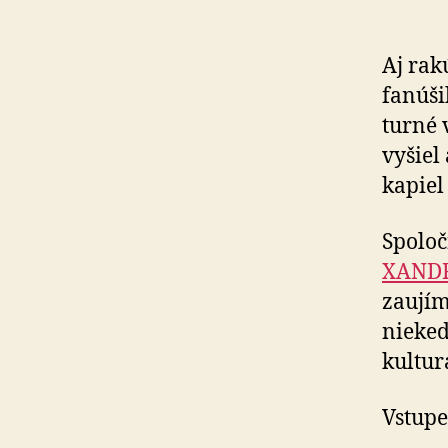
Aj rak
fanúši
turné 
vyšiel
kapiel
Spoloč
XAND
zaují
nieked
kultur
Vstupe