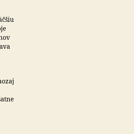
väčšiu
je
umov
tava
aozaj
šatne