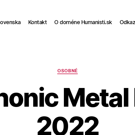
lovenska
Kontakt
O doméne Humanisti.sk
Odka
Kategórie
OSOBNÉ
onic Metal 
2022