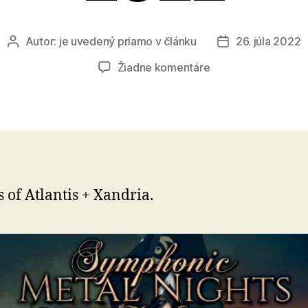
Autor:
je uvedený priamo v článku
26. júla 2022
Autor
Dátum
článku
článku
na
Žiadne komentáre
Symphonic
Metal
Nights
2022
s of Atlantis + Xandria.