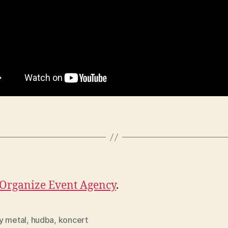
Organize Event Agency
.
y metal
,
hudba
,
koncert