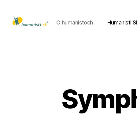
O humanistoch
Humanisti S
Humanisti.sk
Symph