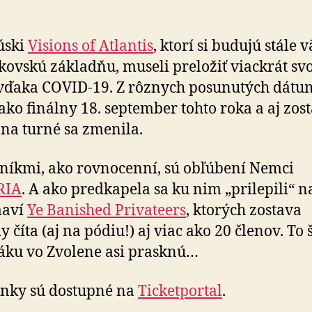
úski
Visions of Atlantis
, ktorí si budujú stále 
kovskú základňu, museli preložiť viackrát svo
vďaka COVID-19. Z rôznych posunutých dát
 ako finálny 18. september tohto roka a aj zos
 na turné sa zmenila.
níkmi, ako rovnocenní, sú obľúbení Nemci
RIA
. A ako predkapela sa ku nim „prilepili“ n
maví
Ye Banished Privateers
, ktorých zostava
y číta (aj na pódiu!) aj viac ako 20 členov. To 
áku vo Zvolene asi prasknú…
nky sú dostupné na
Ticketportal
.