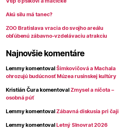
Vtip o psíkovi a mačičke
Akú silu má tanec?
ZOO Bratislava vracia do svojho areálu
obľúbenú zábavno-vzdelávaciu atrakciu
Najnovšie komentáre
Lemmy
komentoval
Šimkovičová a Machala
ohrozujú budúcnosť Múzea rusínskej kultúry
Kristián Čura
komentoval
Zmysel a ničota –
osobná púť
Lemmy
komentoval
Zábavná diskusia pri čaji
Lemmy
komentoval
Letný Slnovrat 2026