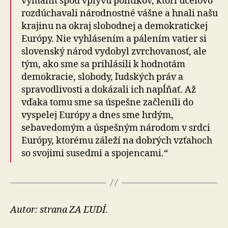
vymaniť spod vplyvu politikov, ktorí účelovo
rozdúchavali národnostné vášne a hnali našu
krajinu na okraj slobodnej a demokratickej
Európy. Nie vyhlásením a pálením vatier si
slovenský národ vydobyl zvrchovanosť, ale
tým, ako sme sa prihlásili k hodnotám
demokracie, slobody, ľudských práv a
spravodlivosti a dokázali ich napĺňať. Až
vďaka tomu sme sa úspešne začlenili do
vyspelej Európy a dnes sme hrdým,
sebavedomým a úspešným národom v srdci
Európy, ktorému záleží na dobrých vzťahoch
so svojimi susedmi a spojencami.“
Autor: strana ZA ĽUDÍ.