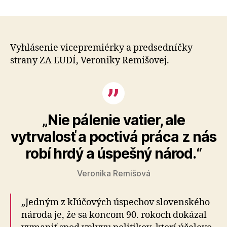
30.
výročie
prijatia
Deklarácie
o
Vyhlásenie vicepremiérky a predsedníčky
zvrchovanosti
strany ZA ĽUDÍ, Veroniky Remišovej.
Slovenskej
republiky
„Nie pálenie vatier, ale
vytrvalosť a poctivá práca z nás
robí hrdý a úspešný národ.“
Veronika Remišová
„Jedným z kľúčových úspechov slovenského
národa je, že sa koncom 90. rokoch dokázal