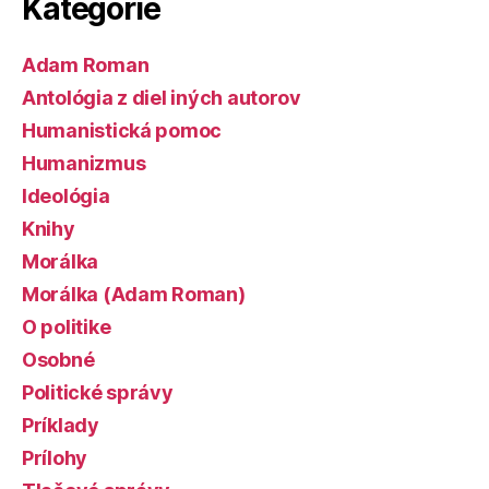
Kategórie
Adam Roman
Antológia z diel iných autorov
Humanistická pomoc
Humanizmus
Ideológia
Knihy
Morálka
Morálka (Adam Roman)
O politike
Osobné
Politické správy
Príklady
Prílohy