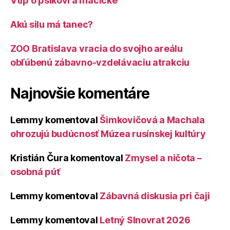
Vtip o psíkovi a mačičke
Akú silu má tanec?
ZOO Bratislava vracia do svojho areálu
obľúbenú zábavno-vzdelávaciu atrakciu
Najnovšie komentáre
Lemmy
komentoval
Šimkovičová a Machala
ohrozujú budúcnosť Múzea rusínskej kultúry
Kristián Čura
komentoval
Zmysel a ničota –
osobná púť
Lemmy
komentoval
Zábavná diskusia pri čaji
Lemmy
komentoval
Letný Slnovrat 2026