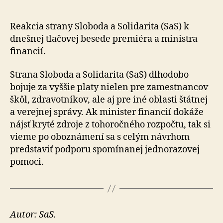
na
TB
predsedu
Reakcia strany Sloboda a Solidarita (SaS) k
vlády
dnešnej tlačovej besede premiéra a ministra
a
financií.
ministra
financií
Strana Sloboda a Solidarita (SaS) dlhodobo
bojuje za vyššie platy nielen pre zamestnancov
škôl, zdravotníkov, ale aj pre iné oblasti štátnej
a verejnej správy. Ak minister financií dokáže
nájsť kryté zdroje z tohoročného rozpočtu, tak si
vieme po oboznámení sa s celým návrhom
predstaviť podporu spomínanej jednorazovej
pomoci.
Autor: SaS.