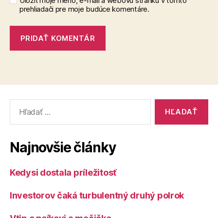
Uložiť moje meno, e-mail a webovú stránku v tomto
prehliadači pre moje budúce komentáre.
Vyhľadať:
Najnovšie články
Kedysi dostala príležitosť
Investorov čaká turbulentný druhý polrok