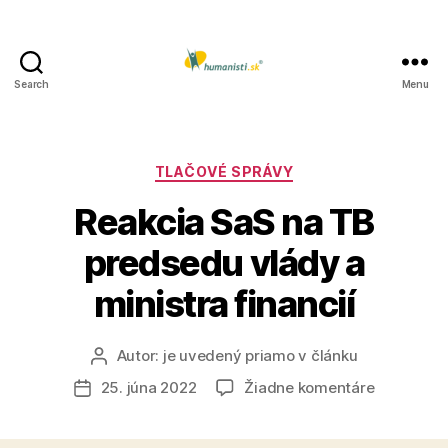
Search
Menu
Humanisti.sk
Kategórie
TLAČOVÉ SPRÁVY
Reakcia SaS na TB
predsedu vlády a
ministra financií
Autor:
je uvedený priamo v článku
Autor
článku
na
25. júna 2022
Žiadne komentáre
Dátum
Reakcia
článku
SaS