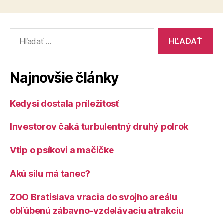
Vyhľadať:
Najnovšie články
Kedysi dostala príležitosť
Investorov čaká turbulentný druhý polrok
Vtip o psíkovi a mačičke
Akú silu má tanec?
ZOO Bratislava vracia do svojho areálu
obľúbenú zábavno-vzdelávaciu atrakciu