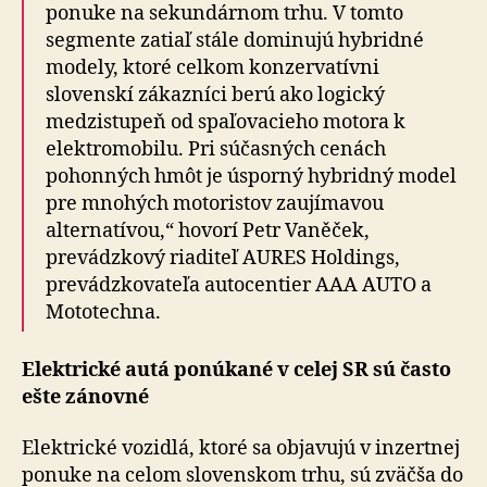
ponuke na sekundárnom trhu. V tomto
segmente zatiaľ stále dominujú hybridné
modely, ktoré celkom konzervatívni
slovenskí zákazníci berú ako logický
medzistupeň od spaľovacieho motora k
elektromobilu. Pri súčasných cenách
pohonných hmôt je úsporný hybridný model
pre mnohých motoristov zaujímavou
alternatívou,“ hovorí Petr Vaněček,
prevádzkový riaditeľ AURES Holdings,
prevádzkovateľa autocentier AAA AUTO a
Mototechna.
Elektrické autá ponúkané v celej SR sú často
ešte zánovné
Elektrické vozidlá, ktoré sa objavujú v inzertnej
ponuke na celom slovenskom trhu, sú zväčša do