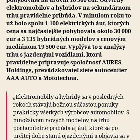
pohybovala na úrovni 16 500 eur. Odvtedy
stúpla
elektromobilov a hybridov na sekundárnom
trhu pravidelne pribúda. V minulom roku to
už bolo spolu 1 100 elektrických áut, ktorých
cena sa najčastejšie pohybovala okolo 30 000
eur a 3 135 hybridných modelov s cenovým
mediánom 19 500 eur. Vyplýva to z analýzy
trhu s jazdenými vozidlami, ktorú
pravidelne pripravuje spoločnosť AURES
Holdings, prevádzkovateľ siete autocentier
AAA AUTO a Mototechna.
„Elektromobily a hybridy sa v posledných
rokoch stávajú bežnou súčasťou ponuky
prakticky všetkých výrobcov automobilov. S
množstvom nových modelov na trhu
pochopiteľne pribúda aj áut, ktoré sa po
určitej dobe stanú ojazdenými a objavia sa v