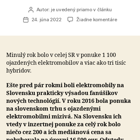
Autor:
je uvedený priamo v článku
Autor
článku
na
24. júna 2022
Žiadne komentáre
Dátum
Jazdenýc
článku
elektromo
a
hybridov
sa
Minulý rok bolo v celej SR v ponuke 1 100
predáva
ojazdených elektromobilov a viac ako tri tisíc
stále
hybridov.
viac,
ich
Ešte pred pár rokmi boli elektromobily na
cena
Slovensku prakticky výsadou fanúšikov
na
nových technológií. V roku 2016 bola ponuka
trhu
na slovenskom trhu s ojazdenými
sa
za
elektromobilmi mizivá. Na Slovensku ich
šesť
vtedy v inzertnej ponuke za celý rok bolo
rokov
niečo cez 200 a ich mediánová cena sa
výrazne