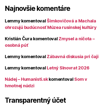
Najnovšie komentáre
Lemmy
komentoval
Šimkovičová a Machala
ohrozujú budúcnosť Múzea rusínskej kultúry
Kristián Čura
komentoval
Zmysel a ničota –
osobná púť
Lemmy
komentoval
Zábavná diskusia pri čaji
Lemmy
komentoval
Letný Slnovrat 2026
Nádej – Humanisti.sk
komentoval
Som v
hmotnej núdzi
Transparentný účet