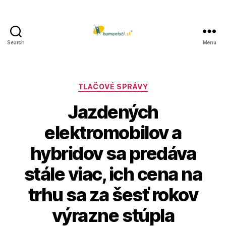
Search
Menu
Humanisti.sk
Kategórie
TLAČOVÉ SPRÁVY
Jazdených
elektromobilov a
hybridov sa predáva
stále viac, ich cena na
trhu sa za šesť rokov
výrazne stúpla