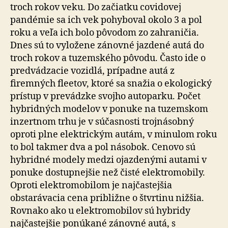
troch rokov veku. Do začiatku covidovej
pandémie sa ich vek pohyboval okolo 3 a pol
roku a veľa ich bolo pôvodom zo zahraničia.
Dnes sú to vyložene zánovné jazdené autá do
troch rokov a tuzemského pôvodu. Často ide o
predvádzacie vozidlá, prípadne autá z
firemných fleetov, ktoré sa snažia o ekologický
prístup v prevádzke svojho autoparku. Počet
hybridných modelov v ponuke na tuzemskom
inzertnom trhu je v súčasnosti trojnásobný
oproti plne elektrickým autám, v minulom roku
to bol takmer dva a pol násobok. Cenovo sú
hybridné modely medzi ojazdenými autami v
ponuke dostupnejšie než čisté elektromobily.
Oproti elektromobilom je najčastejšia
obstarávacia cena približne o štvrtinu nižšia.
Rovnako ako u elektromobilov sú hybridy
najčastejšie ponúkané zánovné autá, s