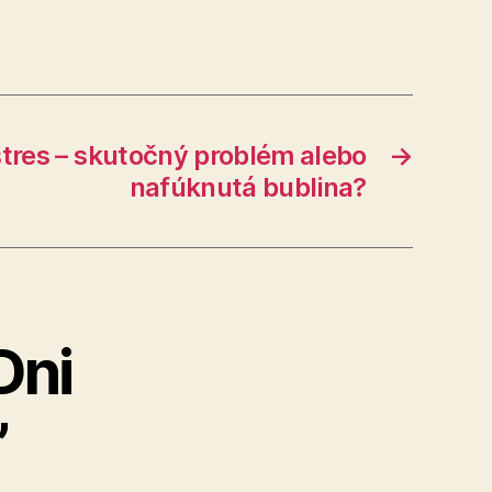
tres – skutočný problém alebo
→
nafúknutá bublina?
Dni
”