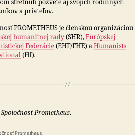
om stretnutí pozvete aj svojich rodinných
šníkov a priateľov.
čnosť PROMETHEUS je členskou organizáciou
skej humanitnej rady
(SHR),
Európskej
stickej Federácie
(EHF/FHE) a
Humanists
ational
(HI).
 Spoločnosť Prometheus.
očnosť Prometheus