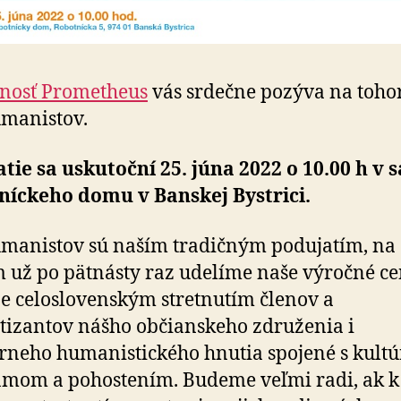
nosť Prometheus
vás srdečne pozýva na toho
manistov.
tie sa uskutoční 25. júna 2022 o 10.00 h v s
níckeho domu v Banskej Bystrici.
manistov sú naším tradičným podujatím, na
 už po pätnásty raz udelíme naše výročné ce
e celoslovenským stretnutím členov a
izantov nášho občianskeho združenia i
rneho humanistického hnutia spojené s kul
mom a pohostením. Budeme veľmi radi, ak k 