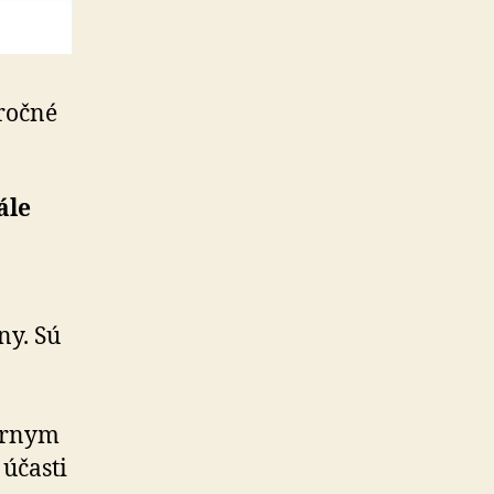
ročné
ále
ny. Sú
túrnym
účasti