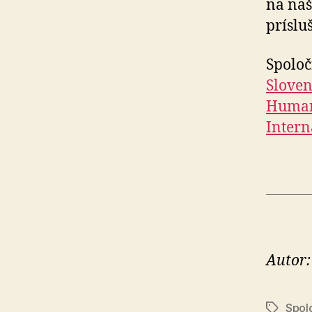
na naš
príslu
Spolo
Sloven
Humani
Intern
Autor:
Spol
Značky