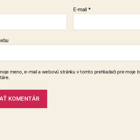
E-mail
*
webu
 moje meno, e-mail a webovú stránku v tomto prehliadači pre moje 
áre.