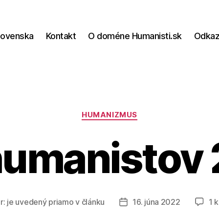
lovenska
Kontakt
O doméne Humanisti.sk
Odka
Kategórie
HUMANIZMUS
humanistov
r:
je uvedený priamo v článku
16. júna 2022
1 
Dátum
článku