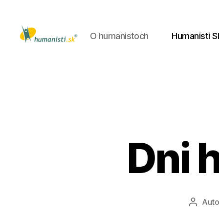
O humanistoch
Humanisti S
Humanisti.sk
Dni 
Auto
Autor
článku