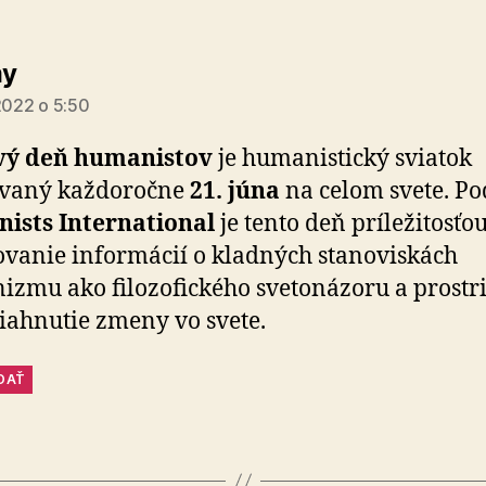
hovorí:
y
 2022 o 5:50
vý deň humanistov
je humanistický sviatok
ovaný každoročne
21. júna
na celom svete. Po
ists International
je tento deň príležitosťo
ovanie informácií o kladných stanoviskách
zmu ako filozofického svetonázoru a prostr
iahnutie zmeny vo svete.
DAŤ