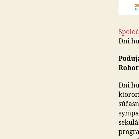
Spoloč
Dni hu
Poduja
Robot
Dni hu
ktorom
súčasn
sympat
sekulá
progra