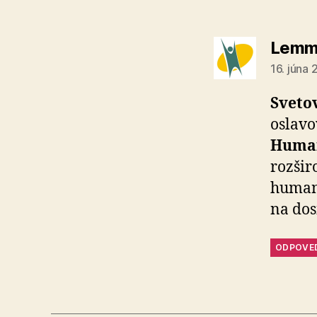
Lemm
16. júna
Sveto
oslav
Human
rozšir
humani
na dos
ODPOVE