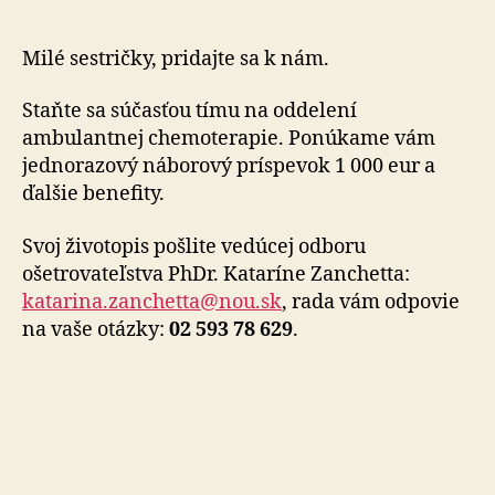
ústav
hľadá
zdravotné
Milé sestričky, pridajte sa k nám.
sestričky
Staňte sa súčasťou tímu na oddelení
ambulantnej chemoterapie. Ponúkame vám
jednorazový náborový príspevok 1 000 eur a
ďalšie benefity.
Svoj životopis pošlite vedúcej odboru
ošetrovateľstva PhDr. Kataríne Zanchetta:
katarina.zanchetta@nou.sk
, rada vám odpovie
na vaše otázky:
02 593 78 629
.