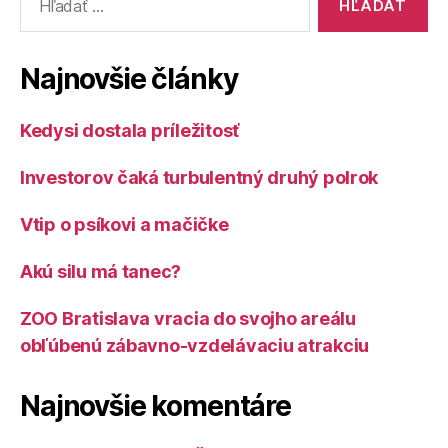
Najnovšie články
Kedysi dostala príležitosť
Investorov čaká turbulentný druhý polrok
Vtip o psíkovi a mačičke
Akú silu má tanec?
ZOO Bratislava vracia do svojho areálu
obľúbenú zábavno-vzdelávaciu atrakciu
Najnovšie komentáre