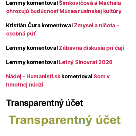
Lemmy
komentoval
Šimkovičová a Machala
ohrozujú budúcnosť Múzea rusínskej kultúry
Kristián Čura
komentoval
Zmysel a ničota –
osobná púť
Lemmy
komentoval
Zábavná diskusia pri čaji
Lemmy
komentoval
Letný Slnovrat 2026
Nádej – Humanisti.sk
komentoval
Som v
hmotnej núdzi
Transparentný účet