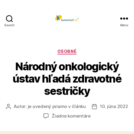
Search
Menu
Humanisti.sk
Kategórie
OSOBNÉ
Národný onkologický
ústav hľadá zdravotné
sestričky
Autor:
je uvedený priamo v článku
10. júna 2022
Autor
Dátum
článku
článku
na
Žiadne komentáre
Národný
onkologický