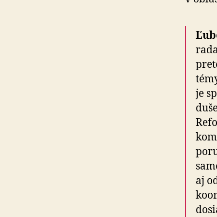
Ľub
rada
pret
témy
je s
duše
Refo
komp
poru
samo
aj o
koor
dosi