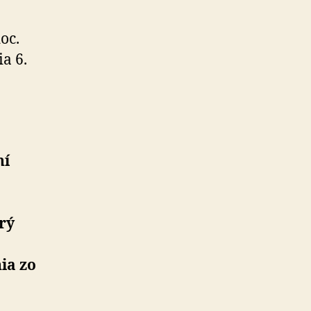
oc.
a 6.
ní
rý
ia zo