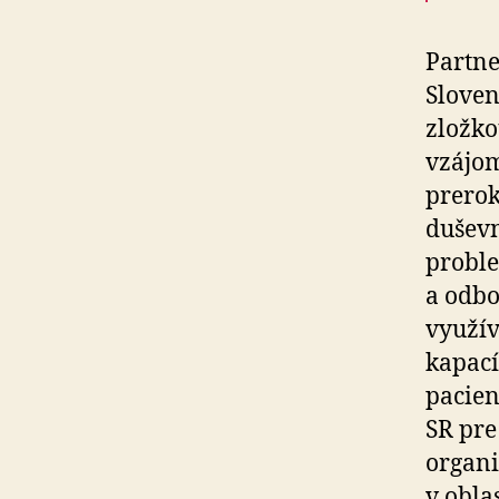
Partne
Sloven
zložko
vzájo
prerok
duševn
proble
a odbo
využív
kapací
pacien
SR pre
organi
v obla