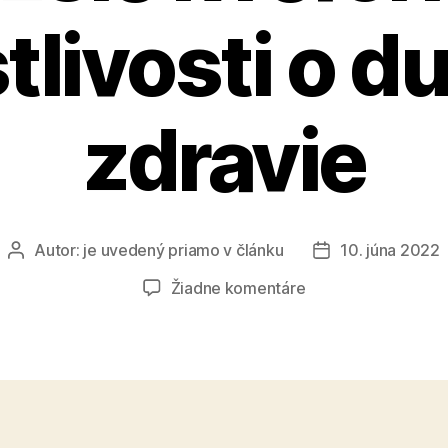
tlivosti o 
zdravie
Autor:
je uvedený priamo v článku
10. júna 2022
Autor
Dátum
článku
článku
na
Žiadne komentáre
Podpisom
memoranda
bližšie
k
reforme
starostlivosti