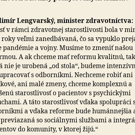
dimír Lengvarský, minister zdravotníctva:
sť v rámci zdravotnej starostlivosti bola v mi
 roky veľmi zanedbávaná, čo sa vypuklo prej
 pandémie a vojny. Musíme to zmeniť našou
rmou. A ak chceme mať reformu kvalitnú, tak
á nie je urobená „od stola“, budeme intenzív
upracovať s odborníkmi. Nechceme robiť ani
tkové, ani malé zmeny, chceme komplexnú a
šenú starostlivosť o pacientov s psychickými
chami. A táto starostlivosť vďaka spolupráci 
orníkmi a vďaka reforme bude humánnejšia 
 previazaná so sociálnymi službami a integr
entov do komunity, v ktorej žijú.“