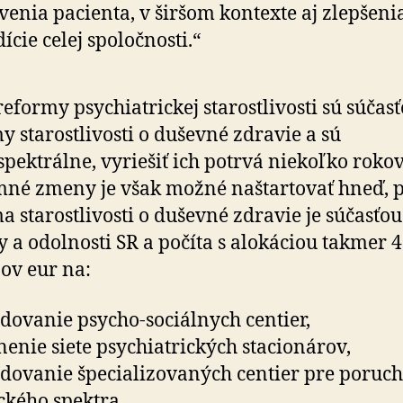
venia pacienta, v širšom kontexte aj zlepšeni
ície celej spoločnosti.“
eformy psychiatrickej starostlivosti sú súčas
y starostlivosti o duševné zdravie a sú
spektrálne, vyriešiť ich potrvá niekoľko rokov
né zmeny je však možné naštartovať hneď, p
a starostlivosti o duševné zdravie je súčasťo
 a odolnosti SR a počíta s alokáciou takmer 
ov eur na:
dovanie psycho-sociálnych centier,
nenie siete psychiatrických stacionárov,
dovanie špecializovaných centier pre poruc
ického spektra,