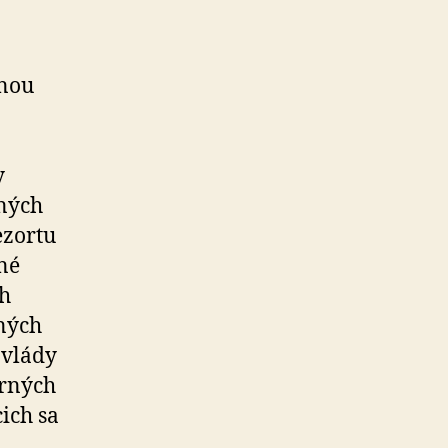
čnou
y
čných
ezortu
né
ch
tných
 vlády
orných
ich sa