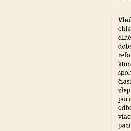
Vla
obla
dlhé
dobe
refo
ktor
spol
čias
zlep
poru
odb
viac
paci