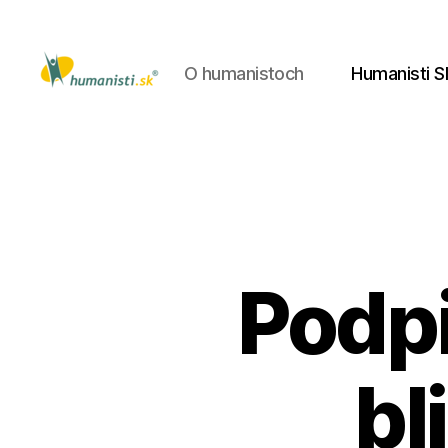
O humanistoch
Humanisti S
Humanisti.sk
Podp
bl