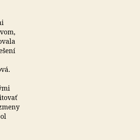
mi
tvom,
ovala
iešení
ová.
kými
itovať
e zmeny
bol