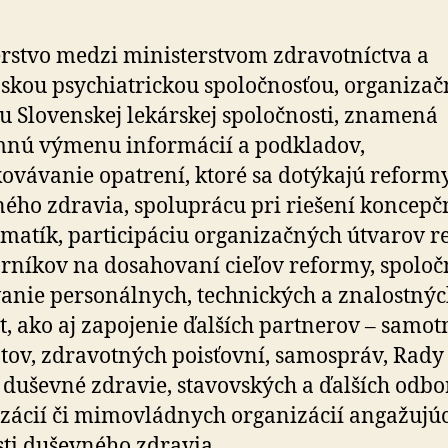
rstvo medzi ministerstvom zdravotníctva a
skou psychiatrickou spoločnosťou, organiza
u Slovenskej lekárskej spoločnosti, znamená
mnú výmenu informácií a podkladov,
ovávanie opatrení, ktoré sa dotýkajú reform
ého zdravia, spoluprácu pri riešení koncep
matík, participáciu organizačných útvarov r
rníkov na dosahovaní cieľov reformy, spoloč
anie personálnych, technických a znalostný
t, ako aj zapojenie ďalších partnerov – samo
tov, zdravotných poisťovní, samospráv, Rady
 duševné zdravie, stavovských a ďalších odb
zácií či mimovládnych organizácií angažujúc
sti duševného zdravia.