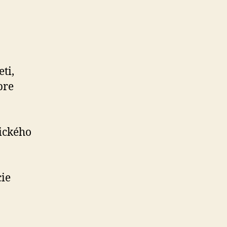
ti,
pre
tického
ie