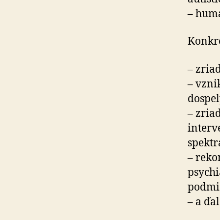
– huma
Konkré
– zria
– vzni
dospel
– zria
interv
spektr
– reko
psychi
podmie
– a ďal