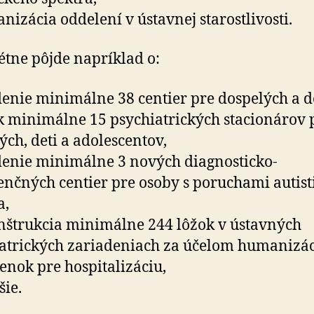
nizácia oddelení v ústavnej starostlivosti.
tne pôjde napríklad o:
denie minimálne 38 centier pre dospelých a de
k minimálne 15 psychiatrických stacionárov 
ých, deti a adolescentov,
denie minimálne 3 nových diagnosticko-
enčných centier pre osoby s poruchami autis
a,
nštrukcia minimálne 244 lôžok v ústavných
atrických zariadeniach za účelom humanizác
nok pre hospitalizáciu,
šie.