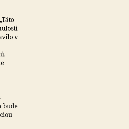
„Táto
nulosti
avilo v
ú,
ne
s
a bude
áciou