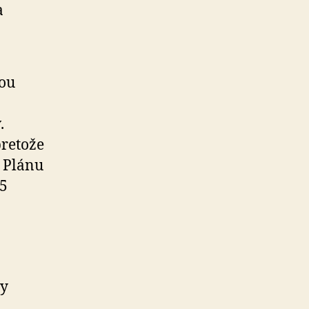
a
ťou
.
retože
u Plánu
45
hy