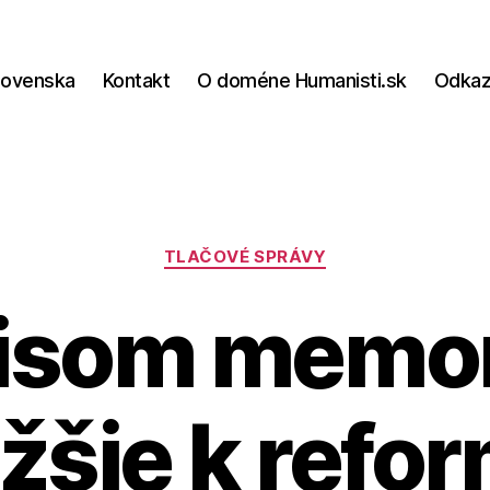
lovenska
Kontakt
O doméne Humanisti.sk
Odka
Kategórie
TLAČOVÉ SPRÁVY
isom memo
ižšie k refo