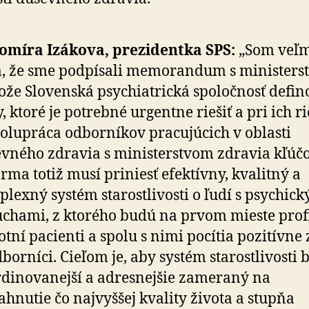
omíra Izákova, prezidentka SPS:
„Som veľ
, že sme podpísali memorandum s ministers
ože Slovenská psychiatrická spoločnosť defin
, ktoré je potrebné urgentne riešiť a pri ich r
polupráca odborníkov pracujúcich v oblasti
vného zdravia s ministerstvom zdravia kľúč
rma totiž musí priniesť efektívny, kvalitný a
lexný systém starostlivosti o ľudí s psychic
chami, z ktorého budú na prvom mieste prof
tní pacienti a spolu s nimi pocítia pozitívn
dborníci. Cieľom je, aby systém starostlivosti 
dinovanejší a adresnejšie zameraný na
ahnutie čo najvyššej kvality života a stupňa