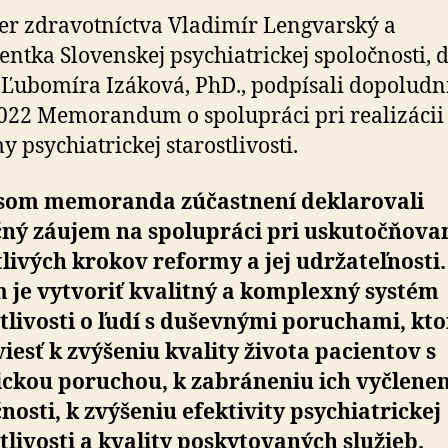
o
er zdravotníctva Vladimír Lengvarský a
duševné
entka Slovenskej psychiatrickej spoločnosti, d
zdravie
Ľubomíra Izáková, PhD., podpísali dopoludni
022 Memorandum o spolupráci pri realizácii
y psychiatrickej starostlivosti.
som memoranda zúčastnení deklarovali
čný záujem na spolupráci pri uskutočňova
livých krokov reformy a jej udržateľnosti.
 je vytvoriť kvalitný a komplexný systém
tlivosti o ľudí s duševnými poruchami, kto
iesť k zvýšeniu kvality života pacientov s
ickou poruchou, k zabráneniu ich vyčlenen
nosti, k zvýšeniu efektivity psychiatrickej
tlivosti a kvality poskytovaných služieb.