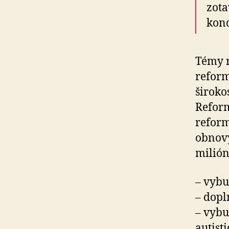
zota
kond
Témy r
reform
široko
Reform
reform
obnovy
milión
– vybu
– dopl
– vybu
autist