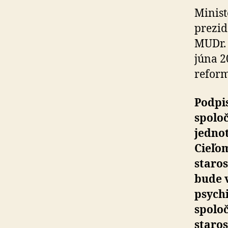
Minist
prezid
MUDr. 
júna 2
reform
Podpi
spolo
jednot
Cieľom
staros
bude v
psych
spoloč
staros