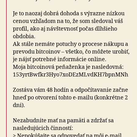
Je to naozaj dobrá dohoda s výrazne nízkou
cenou vzhľadom na to, že som sledoval váš
profil, ako aj návštevnosť počas dlhšieho
obdobia.
Ak stále nemáte potuchy o procese nákupu a
prevodu bitcoinov – všetko, čo môžete urobiť,
je nájsť potrebné informácie online.
Moja bitcoinová peňaženka je nasledovná:
153yrtBwfkr3Hyo7xoDEzMLvdKH7bpnMNh
Zostáva vám 48 hodín a odpočítavanie začne
hneď po otvorení tohto e-mailu (konkrétne 2
dni).
Nezabudnite mať na pamäti a zdržať sa
nasledujúcich činností:
> Nepokúšajte sa odpovedať na môj e-mail