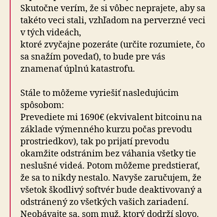
Skutočne verím, že si vôbec neprajete, aby sa
takéto veci stali, vzhľadom na perverzné veci
v tých videách,
ktoré zvyčajne pozeráte (určite rozumiete, čo
sa snažím povedať), to bude pre vás
znamenať úplnú katastrofu.
Stále to môžeme vyriešiť nasledujúcim
spôsobom:
Prevediete mi 1690€ (ekvivalent bitcoinu na
základe výmenného kurzu počas prevodu
prostriedkov), tak po prijatí prevodu
okamžite odstránim bez váhania všetky tie
neslušné videá. Potom môžeme predstierať,
že sa to nikdy nestalo. Navyše zaručujem, že
všetok škodlivý softvér bude deaktivovaný a
odstránený zo všetkých vašich zariadení.
Neobávajte sa, som muž, ktorý dodrží slovo.