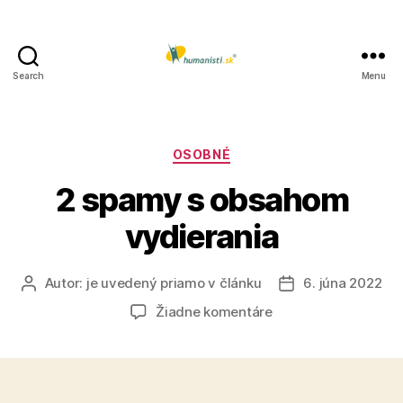
Search
Menu
Humanisti.sk
Kategórie
OSOBNÉ
2 spamy s obsahom
vydierania
Autor:
je uvedený priamo v článku
6. júna 2022
Autor
Dátum
článku
článku
na
Žiadne komentáre
2
spamy
s
obsahom