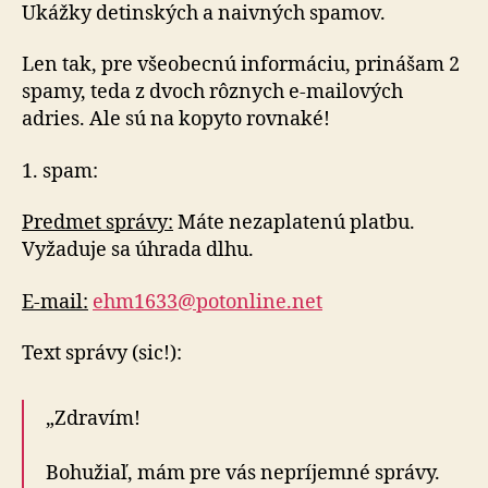
vydierania
Ukážky detinských a naivných spamov.
Len tak, pre všeobecnú informáciu, prinášam 2
spamy, teda z dvoch rôznych e-mailových
adries. Ale sú na kopyto rovnaké!
1. spam:
Predmet správy:
Máte nezaplatenú platbu.
Vyžaduje sa úhrada dlhu.
E-mail:
ehm1633@potonline.net
Text správy (sic!):
„Zdravím!
Bohužiaľ, mám pre vás nepríjemné správy.