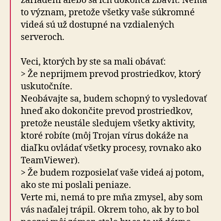
zariadení alebo sa ich dokonca zbaviť. Nemá
to význam, pretože všetky vaše súkromné
videá sú už dostupné na vzdialených
serveroch.
Veci, ktorých by ste sa mali obávať:
> Že neprijmem prevod prostriedkov, ktorý
uskutočníte.
Neobávajte sa, budem schopný to vysledovať
hneď ako dokončite prevod prostriedkov,
pretože neustále sledujem všetky aktivity,
ktoré robíte (môj Trojan vírus dokáže na
diaľku ovládať všetky procesy, rovnako ako
TeamViewer).
> Že budem rozposielať vaše videá aj potom,
ako ste mi poslali peniaze.
Verte mi, nemá to pre mňa zmysel, aby som
vás naďalej trápil. Okrem toho, ak by to bol