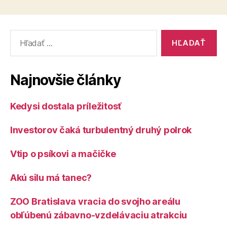
Vyhľadať:
Najnovšie články
Kedysi dostala príležitosť
Investorov čaká turbulentný druhý polrok
Vtip o psíkovi a mačičke
Akú silu má tanec?
ZOO Bratislava vracia do svojho areálu
obľúbenú zábavno-vzdelávaciu atrakciu