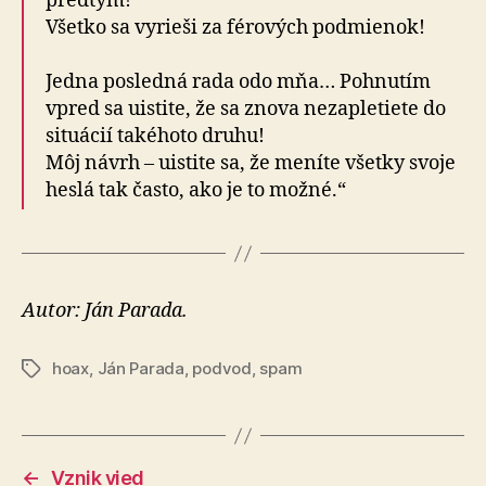
predtým!
Všetko sa vyrieši za férových podmienok!
Jedna posledná rada odo mňa… Pohnutím
vpred sa uistite, že sa znova nezapletiete do
situácií takéhoto druhu!
Môj návrh – uistite sa, že meníte všetky svoje
heslá tak často, ako je to možné.“
Autor: Ján Parada.
hoax
,
Ján Parada
,
podvod
,
spam
Značky
←
Vznik vied