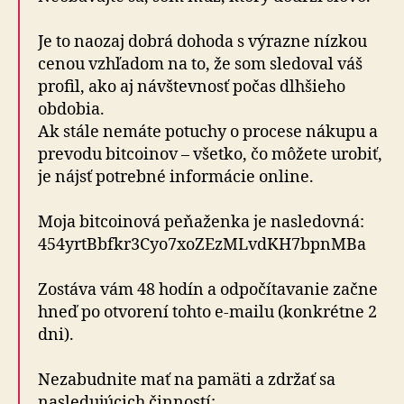
Je to naozaj dobrá dohoda s výrazne nízkou
cenou vzhľadom na to, že som sledoval váš
profil, ako aj návštevnosť počas dlhšieho
obdobia.
Ak stále nemáte potuchy o procese nákupu a
prevodu bitcoinov – všetko, čo môžete urobiť,
je nájsť potrebné informácie online.
Moja bitcoinová peňaženka je nasledovná:
454yrtBbfkr3Cyo7xoZEzMLvdKH7bpnMBa
Zostáva vám 48 hodín a odpočítavanie začne
hneď po otvorení tohto e-mailu (konkrétne 2
dni).
Nezabudnite mať na pamäti a zdržať sa
nasledujúcich činností: