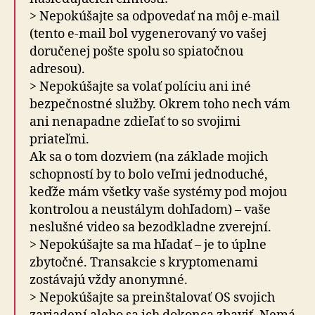
> Nepokúšajte sa odpovedať na môj e-mail
(tento e-mail bol vygenerovaný vo vašej
doručenej pošte spolu so spiatočnou
adresou).
> Nepokúšajte sa volať políciu ani iné
bezpečnostné služby. Okrem toho nech vám
ani nenapadne zdieľať to so svojimi
priateľmi.
Ak sa o tom dozviem (na základe mojich
schopností by to bolo veľmi jednoduché,
keďže mám všetky vaše systémy pod mojou
kontrolou a neustálym dohľadom) – vaše
neslušné video sa bezodkladne zverejní.
> Nepokúšajte sa ma hľadať – je to úplne
zbytočné. Transakcie s kryptomenami
zostávajú vždy anonymné.
> Nepokúšajte sa preinštalovať OS svojich