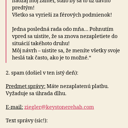
naozaj môj zámer, stalo by sa to už dávno
predtým!
Všetko sa vyrieši za férových podmienok!
Jedna posledná rada odo mňa… Pohnutím
vpred sa uistite, že sa znova nezapletiete do
situácií takéhoto druhu!
Môj návrh – uistite sa, že meníte všetky svoje
heslá tak často, ako je to možné.“
2. spam (došiel v ten istý deň):
Predmet správy:
Máte nezaplatenú platbu.
Vyžaduje sa úhrada dlhu.
E-mail:
ziegler@keystonerehab.com
Text správy (sic!):