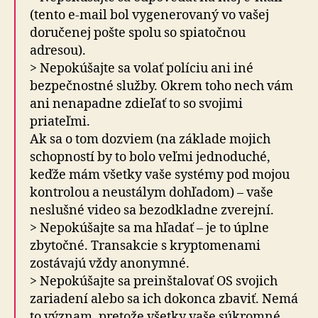
(tento e-mail bol vygenerovaný vo vašej
doručenej pošte spolu so spiatočnou
adresou).
> Nepokúšajte sa volať políciu ani iné
bezpečnostné služby. Okrem toho nech vám
ani nenapadne zdieľať to so svojimi
priateľmi.
Ak sa o tom dozviem (na základe mojich
schopností by to bolo veľmi jednoduché,
keďže mám všetky vaše systémy pod mojou
kontrolou a neustálym dohľadom) – vaše
neslušné video sa bezodkladne zverejní.
> Nepokúšajte sa ma hľadať – je to úplne
zbytočné. Transakcie s kryptomenami
zostávajú vždy anonymné.
> Nepokúšajte sa preinštalovať OS svojich
zariadení alebo sa ich dokonca zbaviť. Nemá
to význam, pretože všetky vaše súkromné