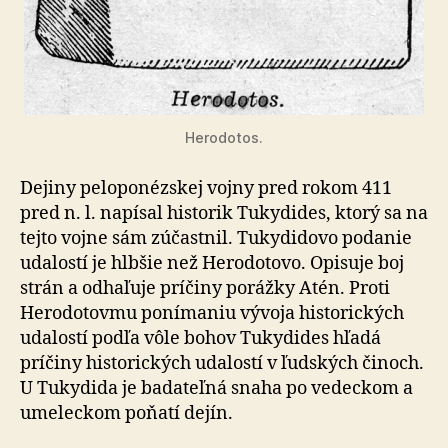
Herodotos.
Dejiny peloponézskej vojny pred rokom 411
pred n. l. napísal historik Tukydides, ktorý sa na
tejto vojne sám zúčastnil. Tukydidovo podanie
udalostí je hlbšie než Herodotovo. Opisuje boj
strán a odhaľuje príčiny porážky Atén. Proti
Herodotovmu ponímaniu vývoja historických
udalostí podľa vôle bohov Tukydides hľadá
príčiny historických udalostí v ľudských činoch.
U Tukydida je badateľná snaha po vedeckom a
umeleckom poňatí dejín.