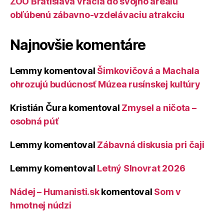
ZOO Bratislava vracia do svojho areálu
obľúbenú zábavno-vzdelávaciu atrakciu
Najnovšie komentáre
Lemmy
komentoval
Šimkovičová a Machala
ohrozujú budúcnosť Múzea rusínskej kultúry
Kristián Čura
komentoval
Zmysel a ničota –
osobná púť
Lemmy
komentoval
Zábavná diskusia pri čaji
Lemmy
komentoval
Letný Slnovrat 2026
Nádej – Humanisti.sk
komentoval
Som v
hmotnej núdzi