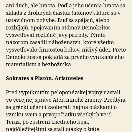
ani duch, ale hmota. Podľa jeho učenia hmota sa
skladá z drobných čiastok (atómov), ktoré sú v
ustavičnom pohybe. Buď sa spájajú, alebo
rozbíjajú. Spojovaním atómov Demokritos
vysvetľoval rozličné javy prírody. Týmto
názorom zasadil náboženstvu, ktoré všetko
vysvetľovalo činnosťou bohov, ničivý úder. Preto
Demokritos sa pokladá za prvého vynikajúceho
materialistu a bezbožníka.
Sokrates a Platón. Aristoteles
Pred vypuknutím peloponézskej vojny nastali
vo verejnej správe Atén mnohé zmeny. Predtým
sa grécki učenci zaoberali najmä otázkami o
vzniku sveta a prvopočiatku všetkých vecí.
Teraz, po zostrení triedneho boja,
najdôležitejšími sa stali otázky o štáte,