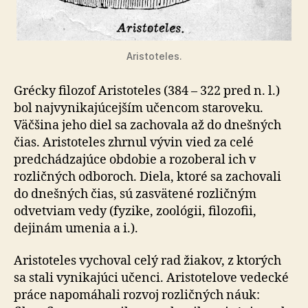
Aristoteles.
Grécky filozof Aristoteles (384 – 322 pred n. l.)
bol najvynikajúcejším učencom staroveku.
Väčšina jeho diel sa zachovala až do dnešných
čias. Aristoteles zhrnul vývin vied za celé
predchádzajúce obdobie a rozoberal ich v
rozličných odboroch. Diela, ktoré sa zachovali
do dnešných čias, sú zasvätené rozličným
odvetviam vedy (fyzike, zoológii, filozofii,
dejinám umenia a i.).
Aristoteles vychoval celý rad žiakov, z ktorých
sa stali vynikajúci učenci. Aristotelove vedecké
práce napomáhali rozvoj rozličných náuk: