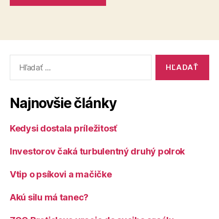
Vyhľadať:
Najnovšie články
Kedysi dostala príležitosť
Investorov čaká turbulentný druhý polrok
Vtip o psíkovi a mačičke
Akú silu má tanec?