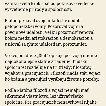
vzniku sveta krok späť od pokusov o vedecké
vysvetlenie prírody a spoločnosti.
Platón prežíval svoju mladosť v období
peloponézskej vojny. Pozoroval vojnu a
povojnové udalosti. Veľkú pozornosť venoval
bojom medzi aristokraciou a demokraciou a
usiloval sa týmto udalostiam porozumieť.
Vo svojom diele „Štát“ opisuje po svojej mienke
najdokonalejšie štátne zriadenie. Ľudskú
spoločnosť rozdeľuje na tri triedy: filozofov,
vojakov a pracujúcich. Filozofi riadia štát, vojaci
ho bránia a pracujúci vyrábajú životné potreby.
Podľa Platóna filozofi a vojaci nemajú mať
súkromné vlastníctvo, lež užívať všetko
spoločne. Pre pracujúcich nenavrhoval nijaké