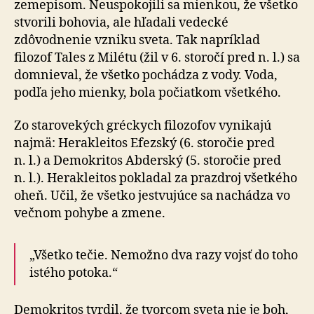
zemepisom. Neuspokojili sa mienkou, že všetko
stvorili bohovia, ale hľadali vedecké
zdôvodnenie vzniku sveta. Tak napríklad
filozof Tales z Milétu (žil v 6. storočí pred n. l.) sa
domnieval, že všetko pochádza z vody. Voda,
podľa jeho mienky, bola počiatkom všetkého.
Zo starovekých gréckych filozofov vynikajú
najmä: Herakleitos Efezský (6. storočie pred
n. l.) a Demokritos Abderský (5. storočie pred
n. l.). Herakleitos pokladal za prazdroj všetkého
oheň. Učil, že všetko jestvujúce sa nachádza vo
večnom pohybe a zmene.
„Všetko tečie. Nemožno dva razy vojsť do toho
istého potoka.“
Demokritos tvrdil, že tvorcom sveta nie je boh,