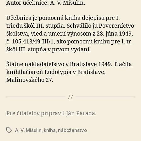
Autor učebnice:
A. V. Mišulin.
Učebnica je pomocná kniha dejepisu pre I.
triedu škôl III. stupňa. Schválilo ju Povereníctvo
školstva, vied a umení výnosom z 28. júna 1949,
č. 105.413/49-III/1, ako pomocnú knihu pre I. tr.
škôl III. stupňa v prvom vydaní.
Štátne nakladateľstvo v Bratislave 1949. Tlačila
kníhtlačiareň Ľudotypia v Bratislave,
Malinovského 27.
Pre čitateľov pripravil Ján Parada.
A. V. Mišulin
,
kniha
,
náboženstvo
Značky