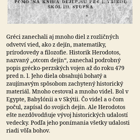
Gréci zanechali aj mnoho diel z rozličných
odvetví vied, ako z dejín, matematiky,
prírodovedy a filozofie. Historik Herodotos,
nazvaný „otcom dejín“, zanechal podrobný
popis grécko-perzských vojen až do roku 479
pred n. l. Jeho diela obsahujú bohatý a
zaujímavým spôsobom zachytený historický
materiál. Mnoho cestoval a mnoho videl. Bol v
Egypte, Babylónii a v Skýtii. Čo videl a o čom
počul, zapísal do svojich dejín. Ale Herodotos
ešte nezdôvodňuje vývoj historických udalostí
vedecky. Podľa jeho ponímania všetky udalosti
riadi vôľa bohov.