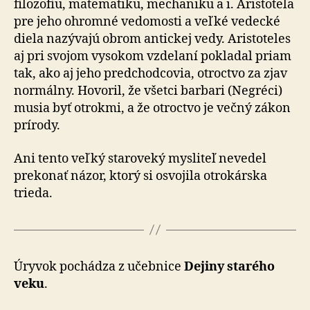
filozofiu, matematiku, mechaniku a i. Aristotela
pre jeho ohromné vedomosti a veľké vedecké
diela nazývajú obrom antickej vedy. Aristoteles
aj pri svojom vysokom vzdelaní pokladal priam
tak, ako aj jeho predchodcovia, otroctvo za zjav
normálny. Hovoril, že všetci barbari (Negréci)
musia byť otrokmi, a že otroctvo je večný zákon
prírody.
Ani tento veľký staroveký mysliteľ nevedel
prekonať názor, ktorý si osvojila otrokárska
trieda.
Úryvok pochádza z učebnice
Dejiny starého
veku
.