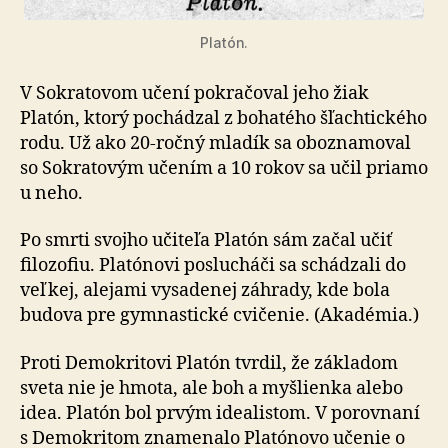
Platón.
V Sokratovom učení pokračoval jeho žiak
Platón, ktorý pochádzal z bohatého šľachtického
rodu. Už ako 20-ročný mladík sa oboznamoval
so Sokratovým učením a 10 rokov sa učil priamo
u neho.
Po smrti svojho učiteľa Platón sám začal učiť
filozofiu. Platónovi poslucháči sa schádzali do
veľkej, alejami vysadenej záhrady, kde bola
budova pre gymnastické cvičenie. (Akadémia.)
Proti Demokritovi Platón tvrdil, že základom
sveta nie je hmota, ale boh a myšlienka alebo
idea. Platón bol prvým idealistom. V porovnaní
s Demokritom znamenalo Platónovo učenie o