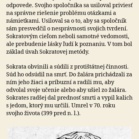
odpovede. Svojho spoločníka sa usiloval priviesť
na správne riešenie problému otázkami a
námietkami. Usiloval sa o to, aby sa spoločník
sám presvedčil o nesprávnosti svojich tvrdení.
Sokratovým cieľom neboli samotné vedomosti,
ale prebudenie lásky ľudí k poznaniu. V tom bol
základ úvah Sokratovej metódy.
Sokrata obvinili a súdili z protištátnej činnosti.
Súd ho odsúdil na smrť. Do žalára prichádzali za
ním jeho žiaci a príbuzní a radili mu, aby
odvolal svoje učenie alebo aby ušiel zo žalára.
Sokrates radšej dal prednosť smrti a vypil kalich
s jedom, ktorý mu určili. Umrel v 70. roku
svojho života (399 pred n. l.).