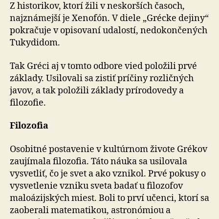
Z historikov, ktorí žili v neskorších časoch,
najznámejší je Xenofón. V diele „Grécke dejiny“
pokračuje v opisovaní udalostí, nedokončených
Tukydidom.
Tak Gréci aj v tomto odbore vied položili prvé
základy. Usilovali sa zistiť príčiny rozličných
javov, a tak položili základy prírodovedy a
filozofie.
Filozofia
Osobitné postavenie v kultúrnom živote Grékov
zaujímala filozofia. Táto náuka sa usilovala
vysvetliť, čo je svet a ako vznikol. Prvé pokusy o
vysvetlenie vzniku sveta badať u filozofov
maloázijských miest. Boli to prví učenci, ktorí sa
zaoberali matematikou, astronómiou a