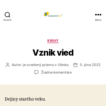
Search
Menu
Humanisti.sk
Kategórie
KNIHY
Vznik vied
Autor:
je uvedený priamo v článku
5. júna 2022
Autor
Dátum
článku
článku
na
Žiadne komentáre
Vznik
vied
Dejiny starého veku.