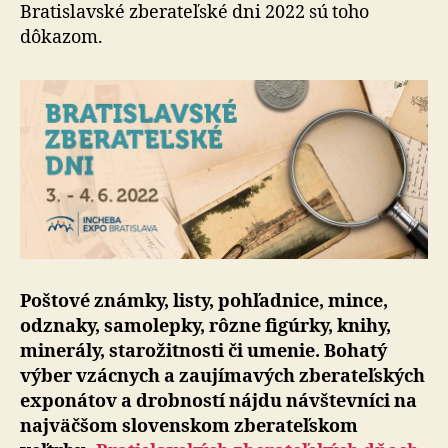
forma
Bratislavské zberateľské dni 2022 sú toho
investície
dôkazom.
Poštové známky, listy, pohľadnice, mince,
odznaky, samolepky, rôzne figúrky, knihy,
minerály, starožitnosti či umenie. Bohatý
výber vzácnych a zaujímavých zberateľských
exponátov a drobností nájdu návštevníci na
najväčšom slovenskom zberateľskom