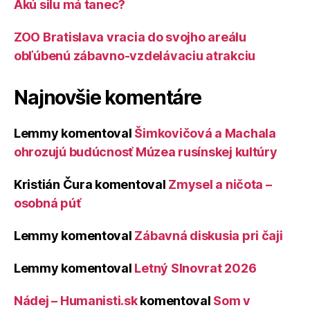
Akú silu má tanec?
ZOO Bratislava vracia do svojho areálu
obľúbenú zábavno-vzdelávaciu atrakciu
Najnovšie komentáre
Lemmy
komentoval
Šimkovičová a Machala
ohrozujú budúcnosť Múzea rusínskej kultúry
Kristián Čura
komentoval
Zmysel a ničota –
osobná púť
Lemmy
komentoval
Zábavná diskusia pri čaji
Lemmy
komentoval
Letný Slnovrat 2026
Nádej – Humanisti.sk
komentoval
Som v