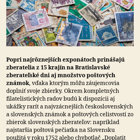
Popri najrôznejších exponátoch prinášajú
zberatelia z 15 krajín na Bratislavské
zberateľské dni aj množstvo poštových
známok
, vďaka ktorým môžu záujemcovia
doplniť svoje zbierky. Okrem kompletných
filatelistických radov budú k dispozícii aj
ukážky rarít a najvzácnejších československých
a slovenských známok a poštových celistvostí zo
zbierok slovenských zberateľov: napríklad
najstaršia poštová pečiatka na Slovensku
použitá v roku 1752 alebo chybotlač „Doplatit