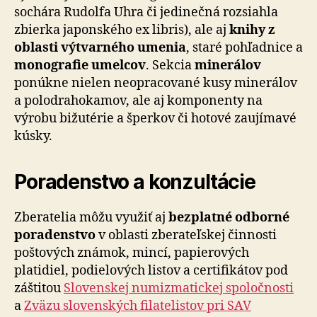
sochára Rudolfa Uhra či jedinečná rozsiahla
zbierka japonského ex libris), ale aj
knihy z
oblasti výtvarného umenia
, staré pohľadnice a
monografie umelcov
. Sekcia
minerálov
ponúkne nielen neopracované kusy minerálov
a polodrahokamov, ale aj komponenty na
výrobu bižutérie a šperkov či hotové zaujímavé
kúsky.
Poradenstvo a konzultácie
Zberatelia môžu využiť aj
bezplatné odborné
poradenstvo
v oblasti zberateľskej činnosti
poštových známok, mincí, papierových
platidiel, podielových listov a certifikátov pod
záštitou
Slovenskej numizmatickej spoločnosti
a
Zväzu slovenských filatelistov pri SAV