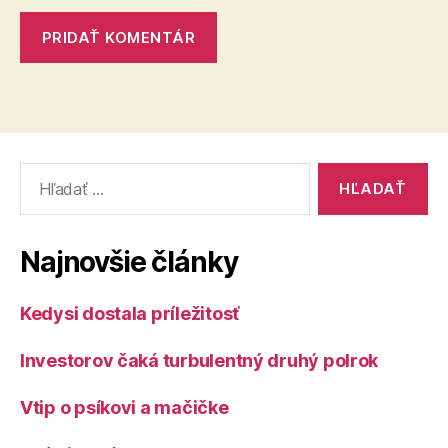
Vyhľadať:
Najnovšie články
Kedysi dostala príležitosť
Investorov čaká turbulentný druhý polrok
Vtip o psíkovi a mačičke