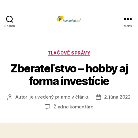
Search
Menu
Humanisti.sk
Kategórie
TLAČOVÉ SPRÁVY
Zberateľstvo – hobby aj
forma investície
Autor:
je uvedený priamo v článku
2. júna 2022
Autor
Dátum
článku
článku
na
Žiadne komentáre
Zberateľstvo
–
hobby
aj