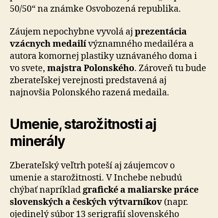
50/50“ na známke Osvobozená republika.
Záujem nepochybne vyvolá aj
prezentácia
vzácnych medailí
významného medailéra a
autora komornej plastiky uznávaného doma i
vo svete,
majstra Polonského
. Zároveň tu bude
zberateľskej verejnosti predstavená aj
najnovšia Polonského razená medaila.
Umenie, starožitnosti aj
minerály
Zberateľský veľtrh poteší aj záujemcov o
umenie a starožitnosti. V Inchebe nebudú
chýbať napríklad
grafické a maliarske práce
slovenských a českých výtvarníkov
(napr.
ojedinelý súbor 13 serigrafií slovenského