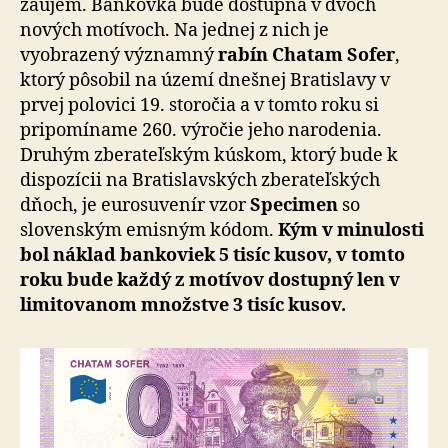
záujem. Bankovka bude dostupná v dvoch
nových motívoch. Na jednej z nich je
vyobrazený významný
rabín Chatam Sofer
,
ktorý pôsobil na území dnešnej Bratislavy v
prvej polovici 19. storočia a v tomto roku si
pripomíname 260. výročie jeho narodenia.
Druhým zberateľským kúskom, ktorý bude k
dispozícii na Bratislavských zberateľských
dňoch, je eurosuvenír vzor
Specimen
so
slovenským emisným kódom.
Kým v minulosti
bol náklad bankoviek 5 tisíc kusov, v tomto
roku bude každý z motívov dostupný len v
limitovanom množstve 3 tisíc kusov.