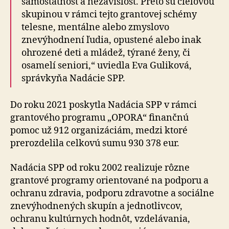
samostatnosť a nezávislosť. Preto sú cieľovou
skupinou v rámci tejto grantovej schémy
telesne, mentálne alebo zmyslovo
znevýhodnení ľudia, opustené alebo inak
ohrozené deti a mládež, týrané ženy, či
osamelí seniori,“ uviedla Eva Guliková,
správkyňa Nadácie SPP.
Do roku 2021 poskytla Nadácia SPP v rámci
grantového programu „OPORA“ finančnú
pomoc už 912 organizáciám, medzi ktoré
prerozdelila celkovú sumu 930 378 eur.
Nadácia SPP od roku 2002 realizuje rôzne
grantové programy orientované na podporu a
ochranu zdravia, podporu zdravotne a sociálne
znevýhodnených skupín a jednotlivcov,
ochranu kultúrnych hodnôt, vzdelávania,