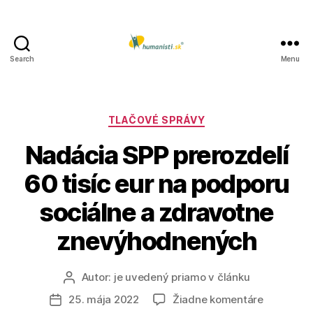
Search
Menu
Humanisti.sk
Kategórie
TLAČOVÉ SPRÁVY
Nadácia SPP prerozdelí
60 tisíc eur na podporu
sociálne a zdravotne
znevýhodnených
Autor:
je uvedený priamo v článku
Autor
článku
na
25. mája 2022
Žiadne komentáre
Dátum