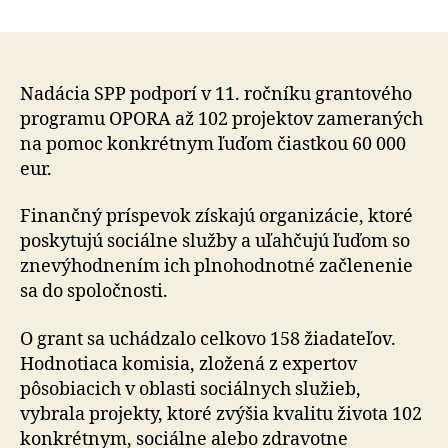
Nadácia
článku
SPP
prerozdelí
60
tisíc
Nadácia SPP podporí v 11. ročníku grantového
eur
programu OPORA až 102 projektov zameraných
na
na pomoc konkrétnym ľuďom čiastkou 60 000
podporu
eur.
sociálne
a
Finančný príspevok získajú organizácie, ktoré
zdravotn
poskytujú sociálne služby a uľahčujú ľuďom so
znevýhod
znevýhodnením ich plnohodnotné začlenenie
sa do spoločnosti.
O grant sa uchádzalo celkovo 158 žiadateľov.
Hodnotiaca komisia, zložená z expertov
pôsobiacich v oblasti sociálnych služieb,
vybrala projekty, ktoré zvýšia kvalitu života 102
konkrétnym, sociálne alebo zdravotne