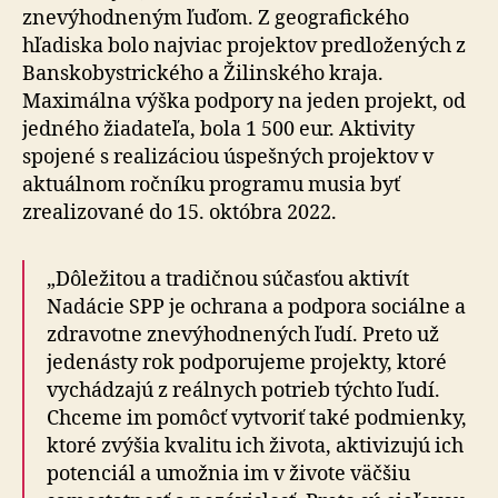
znevýhodneným ľuďom. Z geografického
hľadiska bolo najviac projektov predložených z
Banskobystrického a Žilinského kraja.
Maximálna výška podpory na jeden projekt, od
jedného žiadateľa, bola 1 500 eur. Aktivity
spojené s realizáciou úspešných projektov v
aktuálnom ročníku programu musia byť
zrealizované do 15. októbra 2022.
„Dôležitou a tradičnou súčasťou aktivít
Nadácie SPP je ochrana a podpora sociálne a
zdravotne znevýhodnených ľudí. Preto už
jedenásty rok podporujeme projekty, ktoré
vychádzajú z reálnych potrieb týchto ľudí.
Chceme im pomôcť vytvoriť také podmienky,
ktoré zvýšia kvalitu ich života, aktivizujú ich
potenciál a umožnia im v živote väčšiu