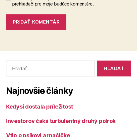
prehliadači pre moje budúce komentáre.
Vyhľadať:
Najnovšie články
Kedysi dostala príležitosť
Investorov čaká turbulentný druhý polrok
Vtip o psíkovi a mačičke