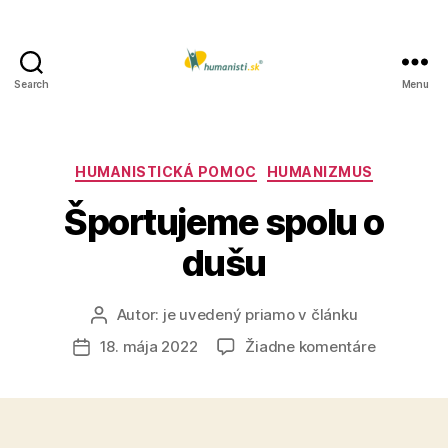
Search
Menu
Humanisti.sk
Kategórie
HUMANISTICKÁ POMOC
HUMANIZMUS
Športujeme spolu o
dušu
Autor:
je uvedený priamo v článku
Autor
článku
na
18. mája 2022
Žiadne komentáre
Dátum
Športuje
článku
spolu
o
dušu