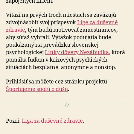
zapojených firiem.
Víťazi na prvých troch miestach sa zaväzujú
zdvojnásobiť svoj príspevok
Lige za duševné
zdravie
, tým budú motivovať zamestnancov,
aby súťaž vyhrali. Výťažok podujatia bude
poukázaný na prevádzku slovenskej
psychologickej
Linky dôvery Nezábudka
, ktorá
pomáha ľuďom v krízových psychických
situáciách bezplatne, anonymne a nonstop.
Prihlásiť sa môžete cez stránku projektu
Športujeme spolu o dušu
.
Pozri:
Liga za duševné zdravie
.