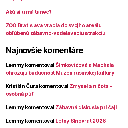
Akú silu má tanec?
ZOO Bratislava vracia do svojho areálu
obľúbenú zábavno-vzdelávaciu atrakciu
Najnovšie komentáre
Lemmy
komentoval
Šimkovičová a Machala
ohrozujú budúcnosť Múzea rusínskej kultúry
Kristián Čura
komentoval
Zmysel a ničota –
osobná púť
Lemmy
komentoval
Zábavná diskusia pri čaji
Lemmy
komentoval
Letný Slnovrat 2026