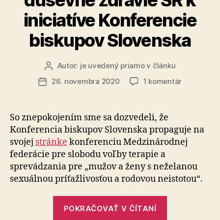
iniciatíve Konferencie
biskupov Slovenska
Autor:
je uvedený priamo v článku
Autor
článku
na
26. novembra 2020
1 komentár
Dátum
Stanovisko
článku
Ligy
za
So znepokojením sme sa dozvedeli, že
duševné
Konferencia biskupov Slovenska propaguje na
zdravie
svojej
stránke
konferenciu Medzinárodnej
SR
federácie pre slobodu voľby terapie a
k
sprevádzania pre „mužov a ženy s neželanou
iniciatíve
sexuálnou príťažlivosťou a rodovou neistotou“.
Konferenci
biskupov
Slovenska
„Stanovisko
POKRAČOVAŤ V ČÍTANÍ
Ligy