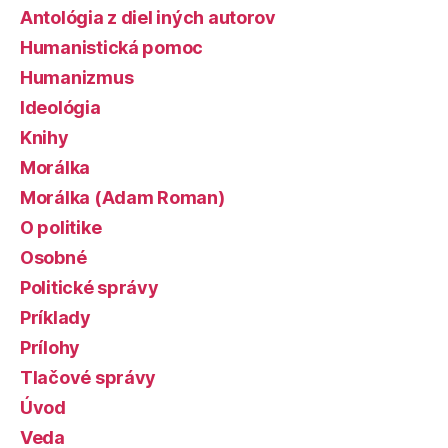
Antológia z diel iných autorov
Humanistická pomoc
Humanizmus
Ideológia
Knihy
Morálka
Morálka (Adam Roman)
O politike
Osobné
Politické správy
Príklady
Prílohy
Tlačové správy
Úvod
Veda