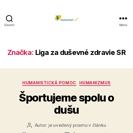
Search
Menu
Humanisti.sk
Značka:
Liga za duševné zdravie SR
Kategórie
HUMANISTICKÁ POMOC
HUMANIZMUS
Športujeme spolu o
dušu
Autor:
je uvedený priamo v článku
Autor
článku