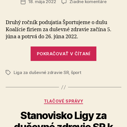
na
18. mája 2022
Žiadne komentáre
Dátum
Športuje
článku
spolu
o
Druhý ročník podujatia Športujeme o dušu
dušu
Koalície firiem za duševné zdravie začína 5.
júna a potrvá do 26. júna 2022.
„Športujeme
POKRAČOVAŤ V ČÍTANÍ
spolu
o
Liga za duševné zdravie SR
,
šport
dušu“
Značky
Kategórie
TLAČOVÉ SPRÁVY
Stanovisko Ligy za
duševné zdravie SR k