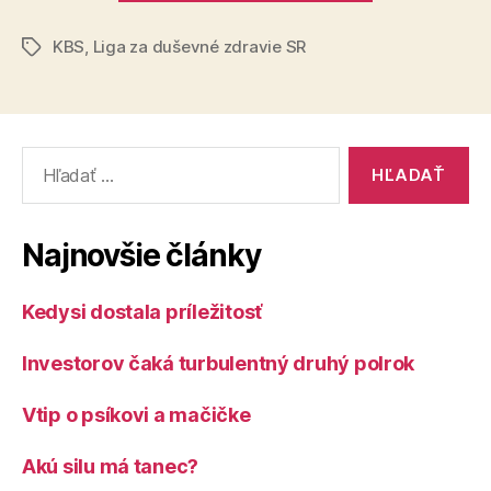
za
KBS
,
Liga za duševné zdravie SR
duševné
Značky
zdravie
SR
k
Vyhľadať:
iniciatíve
Konferencie
biskupov
Najnovšie články
Slovenska“
Kedysi dostala príležitosť
Investorov čaká turbulentný druhý polrok
Vtip o psíkovi a mačičke
Akú silu má tanec?