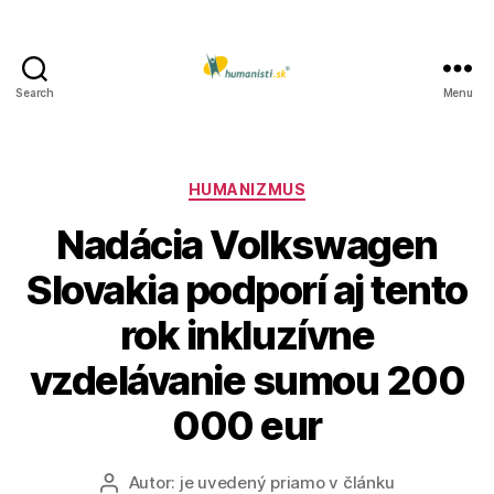
Search
Menu
Humanisti.sk
Kategórie
HUMANIZMUS
Nadácia Volkswagen
Slovakia podporí aj tento
rok inkluzívne
vzdelávanie sumou 200
000 eur
Autor:
je uvedený priamo v článku
Autor