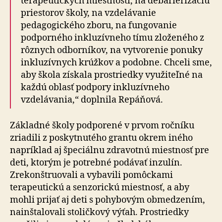
terapeutických miestností, na debarierizáciu
priestorov školy, na vzdelávanie
pedagogického zboru, na fungovanie
podporného inkluzívneho tímu zloženého z
rôznych odborníkov, na vytvorenie ponuky
inkluzívnych krúžkov a podobne. Chceli sme,
aby škola získala prostriedky využiteľné na
každú oblasť podpory inkluzívneho
vzdelávania,“ doplnila Repáňová.
Základné školy podporené v prvom ročníku
zriadili z poskytnutého grantu okrem iného
napríklad aj špeciálnu zdravotnú miestnosť pre
deti, ktorým je potrebné podávať inzulín.
Zrekonštruovali a vybavili pomôckami
terapeutickú a senzorickú miestnosť, a aby
mohli prijať aj deti s pohybovým obmedzením,
nainštalovali stoličkový výťah. Prostriedky