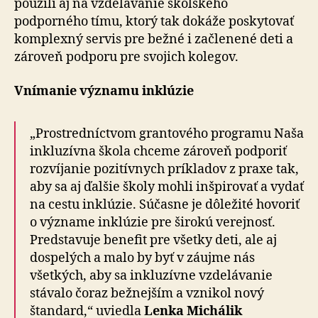
použili aj na vzdelávanie školského
podporného tímu, ktorý tak dokáže poskytovať
komplexný servis pre bežné i začlenené deti a
zároveň podporu pre svojich kolegov.
Vnímanie významu inklúzie
„Prostredníctvom grantového programu Naša
inkluzívna škola chceme zároveň podporiť
rozvíjanie pozitívnych príkladov z praxe tak,
aby sa aj ďalšie školy mohli inšpirovať a vydať
na cestu inklúzie. Súčasne je dôležité hovoriť
o význame inklúzie pre širokú verejnosť.
Predstavuje benefit pre všetky deti, ale aj
dospelých a malo by byť v záujme nás
všetkých, aby sa inkluzívne vzdelávanie
stávalo čoraz bežnejším a vznikol nový
štandard,“ uviedla
Lenka Michálik