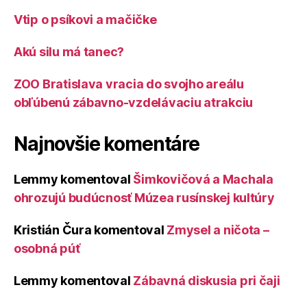
Vtip o psíkovi a mačičke
Akú silu má tanec?
ZOO Bratislava vracia do svojho areálu
obľúbenú zábavno-vzdelávaciu atrakciu
Najnovšie komentáre
Lemmy
komentoval
Šimkovičová a Machala
ohrozujú budúcnosť Múzea rusínskej kultúry
Kristián Čura
komentoval
Zmysel a ničota –
osobná púť
Lemmy
komentoval
Zábavná diskusia pri čaji