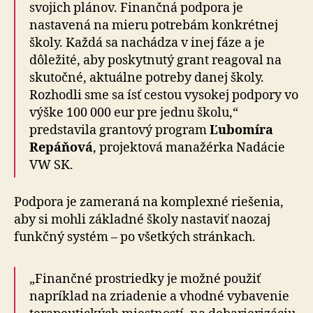
svojich plánov. Finančná podpora je
nastavená na mieru potrebám konkrétnej
školy. Každá sa nachádza v inej fáze a je
dôležité, aby poskytnutý grant reagoval na
skutočné, aktuálne potreby danej školy.
Rozhodli sme sa ísť cestou vysokej podpory vo
výške 100 000 eur pre jednu školu,“
predstavila grantový program
Ľubomíra
Repáňová
, projektová manažérka Nadácie
VW SK.
Podpora je zameraná na komplexné riešenia,
aby si mohli základné školy nastaviť naozaj
funkčný systém – po všetkých stránkach.
„Finančné prostriedky je možné použiť
napríklad na zriadenie a vhodné vybavenie