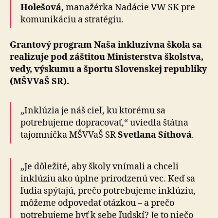
Holešová
, manažérka Nadácie VW SK pre
komunikáciu a stratégiu.
Grantový program Naša inkluzívna škola sa
realizuje pod záštitou Ministerstva školstva,
vedy, výskumu a športu Slovenskej republiky
(MŠVVaŠ SR).
„Inklúzia je náš cieľ, ku ktorému sa
potrebujeme dopracovať,“ uviedla štátna
tajomníčka MŠVVaŠ SR
Svetlana Síthová
.
„Je dôležité, aby školy vnímali a chceli
inklúziu ako úplne prirodzenú vec. Keď sa
ľudia spýtajú, prečo potrebujeme inklúziu,
môžeme odpovedať otázkou – a prečo
potrebujeme byť k sebe ľudskí? Je to niečo