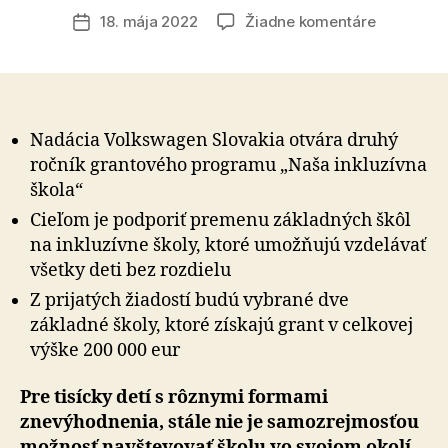
článku
na
18. mája 2022
Žiadne komentáre
Dátum
Nadácia
článku
Volkswag
Slovakia
podporí
aj
Nadácia Volkswagen Slovakia otvára druhý
tento
ročník grantového programu „Naša inkluzívna
rok
škola“
inkluzívne
Cieľom je podporiť premenu základných škôl
vzdelávan
sumou
na inkluzívne školy, ktoré umožňujú vzdelávať
200
všetky deti bez rozdielu
000
Z prijatých žiadostí budú vybrané dve
eur
základné školy, ktoré získajú grant v celkovej
výške 200 000 eur
Pre tisícky detí s rôznymi formami
znevýhodnenia, stále nie je samozrejmosťou
možnosť navštevovať školu vo svojom okolí