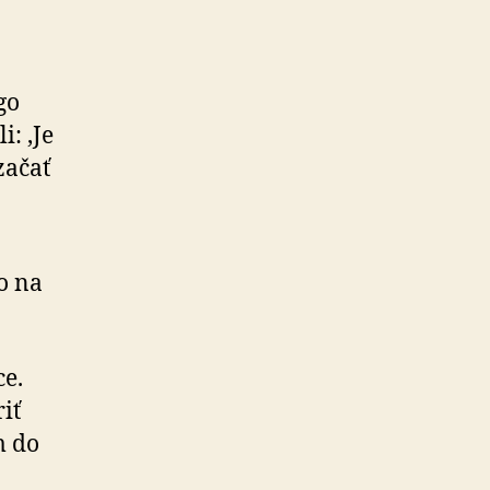
go
i: ‚Je
začať
lo na
ce.
iť
m do