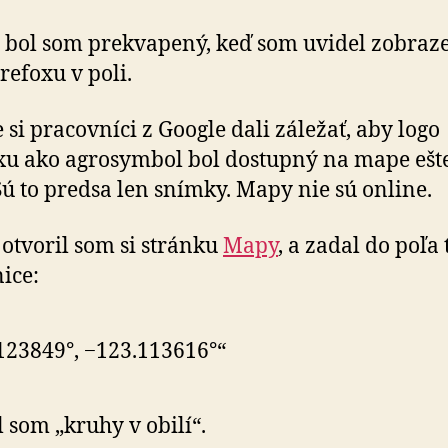
, bol som prekvapený, keď som uvidel zobraz
refoxu v poli.
 si pracovníci z Google dali záležať, aby logo
xu ako agrosymbol bol dostupný na mape ešte
Sú to predsa len snímky. Mapy nie sú online.
 otvoril som si stránku
Mapy
, a zadal do poľa 
ice:
123849°, −123.113616°“
l som „kruhy v obilí“.