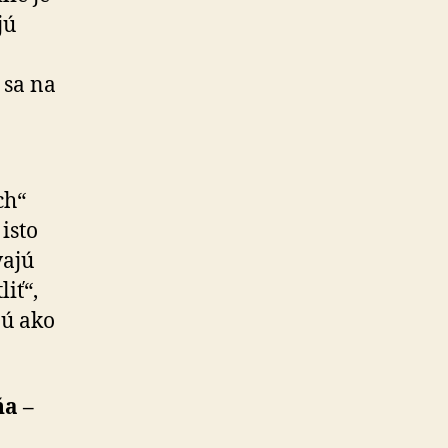
jú
 sa na
ch“
isto
vajú
iť“,
jú ako
a –