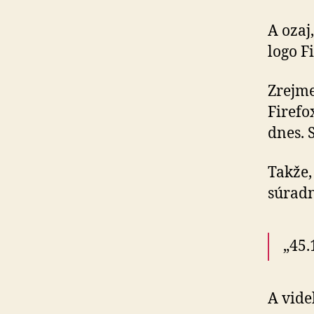
A ozaj
logo Fi
Zrejme
Firefo
dnes. 
Takže,
súradn
„45.
A vide