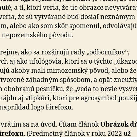
uté, a tí, ktorí veria, že tie obrazce nevytvára
 veria, že sú vytvárané buď dosiaľ neznámym
m, alebo ako som skôr spomenul, odvolávajú
i nepozemského pôvodu.
ejme, ako sa rozširujú rady „odborníkov“,
h aj ako ufológovia, ktorí sa o týchto „úkazo
ujú akoby mali mimozemský pôvod, alebo že 
ytvorené záhadným spôsobom, a opäť zneuží
m obohranú pesničku, že „veda to nevie vysvetl
 nájdu aj vtipkári, ktorí pre agrosymbol použi
napríklad logo Firefoxu.
 vrátim sa na úvod. Čítam článok
Obrázok dň
irefoxu
. (Predmetný článok v roku 2022 už