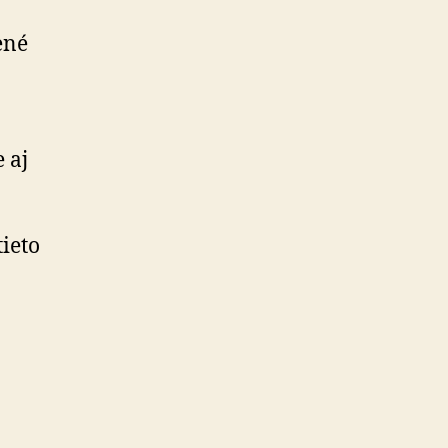
ené
 aj
tieto