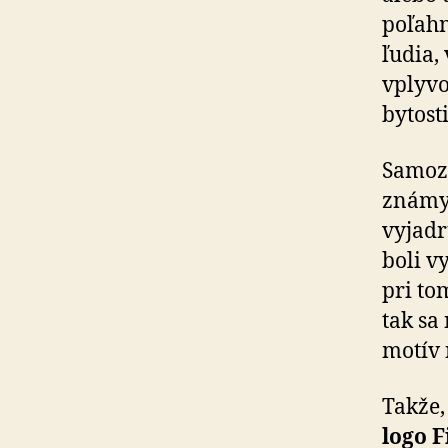
poľahn
ľudia,
vplyvo
bytost
Samozr
známyc
vyjadr
boli v
pri to
tak sa
motív 
Takže,
logo F