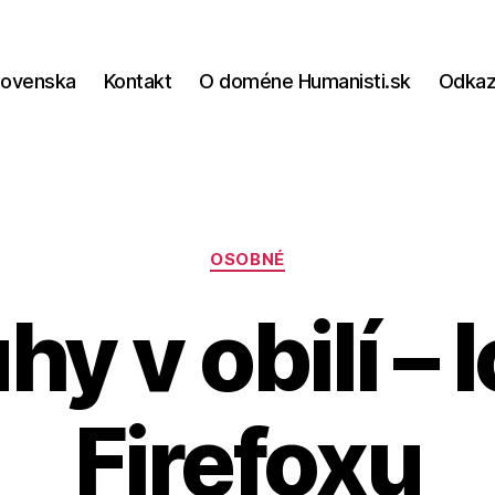
lovenska
Kontakt
O doméne Humanisti.sk
Odka
Kategórie
OSOBNÉ
hy v obilí – 
Firefoxu