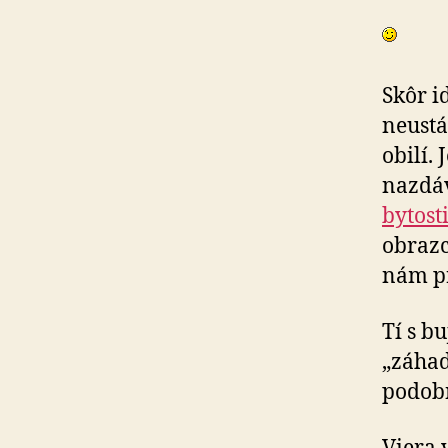
Skôr i
neustá
obilí.
nazdáv
bytost
obrazc
nám p
Tí s b
„záhad
podobn