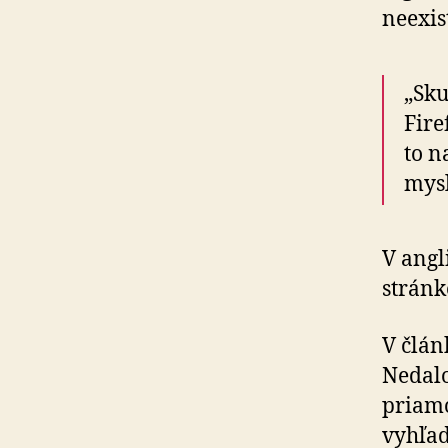
neexist
„Sku
Fire
to n
mysl
V angl
strán
V člán
Nedalo
priamo
vyhľad