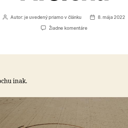
Autor:
je uvedený priamo v článku
8. mája 2022
Autor
Dátum
článku
článku
na
Žiadne komentáre
Kruhy
v
obilí
–
logo
Firefoxu
ochu inak.