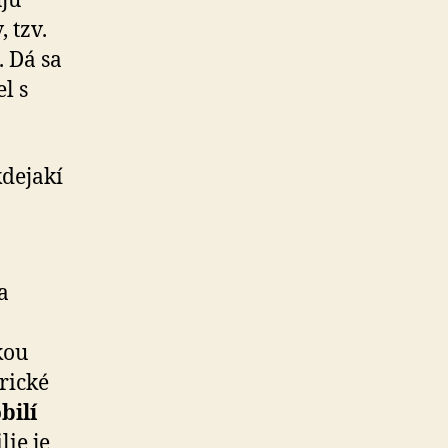
ujú
 tzv.
 Dá sa
l s
kdejakí
a
kou
rické
bilí
lie je