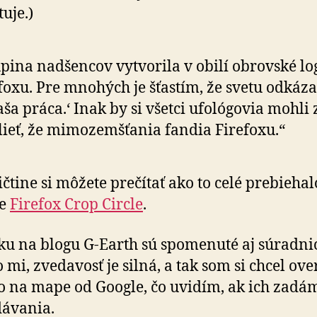
uje.)
pina nadšencov vytvorila v obilí obrovské lo
foxu. Pre mnohých je šťastím, že svetu odkázal
aša práca.‘ Inak by si všetci ufológovia mohli 
ieť, že mimozemšťania fandia Firefoxu.“
ičtine si môžete prečítať ako to celé prebieha
ke
Firefox Crop Circle
.
ku na blogu G-Earth sú spomenuté aj súradni
 mi, zvedavosť je silná, a tak som si chcel over
 na mape od Google, čo uvidím, ak ich zadá
ávania.