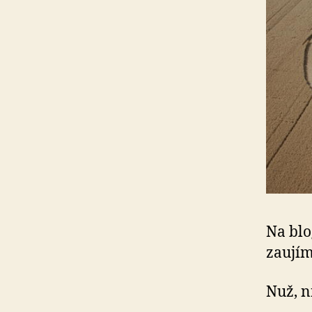
Na bl
zaujím
Nuž, n