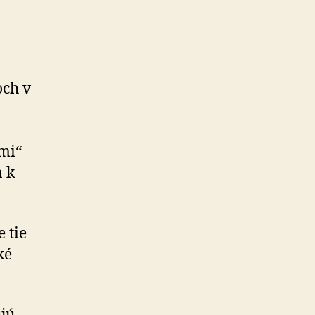
och v
mi“
 k
 tie
ké