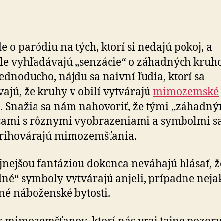
de o paródiu na tých, ktorí si nedajú pokoj, a
le vyhľadávajú „senzácie“ o záhadných kruh
 Jednoducho, nájdu sa naivní ľudia, ktorí sa
ajú, že kruhy v obilí vytvárajú
mimozemské
i
. Snažia sa nám nahovoriť, že tými „záhadný
ami s rôznymi vyobrazeniami a symbolmi sa
rihovárajú mimozemšťania.
ujnejšou fantáziou dokonca neváhajú hlásať, že
né“ symboly vytvárajú anjeli, prípadne neja
é náboženské bytosti.