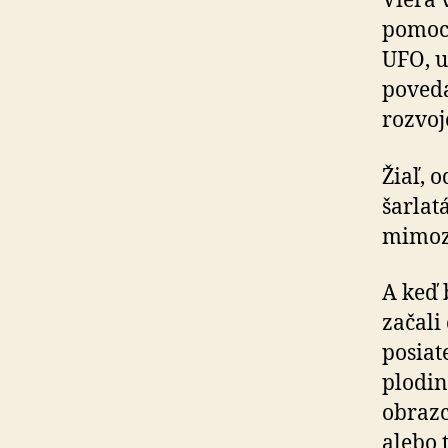
Viera 
pomoco
UFO, u
poveda
rozvo
Žiaľ, 
šarlat
mimoz
A keď 
začali
posiat
plodin
obrazc
alebo 