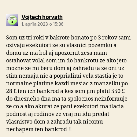
hovorí:
Vojtech horvath
1. apríla 2023 o 15:36
Som uz tri roki v bakrote bonato po 3 rokov sami
ozivaju exekutori ze su vlasnici pozemku a
domu uz ma bol aj upozornit zesa mam
ostahovat volal som im do bankrotu ze ako jeto
mozne ze mi beru dom aj zahradu ta ze oni uz
stim nemaju nic a poprialimi vela stastia je to
normalne platime kazdi mesiac z manzelku po
28 £ ten ich bankrod a kes som jim platil 550 £
do dnesneho dna ma ta spolocnos neinformuje
ze co a ako akurat ze pani exekutori ma tlacia
podnost aj rodinov ze vraj mi idu predat
vlasnistvo dom a zahradu tak nicomu
nechapem ten bankrod !!