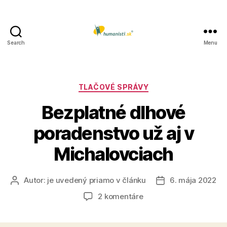
Search
Menu
Humanisti.sk
Kategórie
TLAČOVÉ SPRÁVY
Bezplatné dlhové
poradenstvo už aj v
Michalovciach
Autor:
je uvedený priamo v článku
6. mája 2022
Autor
Dátum
článku
článku
na
2 komentáre
Bezplatné
dlhové