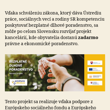
poradenstvo
už
aj
Vďaka schváleniu zákona, ktorý dáva Ústrediu
v
práce, sociálnych vecí a rodiny SR kompetenciu
Michalovciach
poskytovať bezplatné dlhové poradenstvo, sa
môže po celom Slovensku rozvíjať projekt
kancelárií, kde obyvatelia dostanú
zadarmo
právne a ekonomické poradenstvo.
Tento projekt sa realizuje vďaka podpore z
Európskeho sociálneho fondu a Európskeho