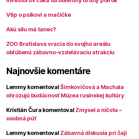
Investorov čaká turbulentný druhý polrok
Vtip o psíkovi a mačičke
Akú silu má tanec?
ZOO Bratislava vracia do svojho areálu
obľúbenú zábavno-vzdelávaciu atrakciu
Najnovšie komentáre
Lemmy
komentoval
Šimkovičová a Machala
ohrozujú budúcnosť Múzea rusínskej kultúry
Kristián Čura
komentoval
Zmysel a ničota –
osobná púť
Lemmy
komentoval
Zábavná diskusia pri čaji