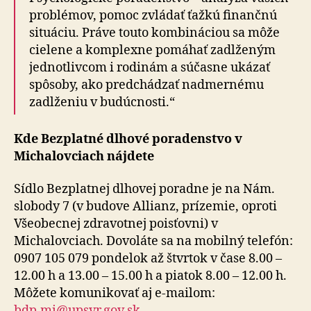
problémov, pomoc zvládať ťažkú finančnú
situáciu. Práve touto kombináciou sa môže
cielene a komplexne pomáhať zadlženým
jednotlivcom i rodinám a súčasne ukázať
spôsoby, ako predchádzať nadmernému
zadlženiu v budúcnosti.“
Kde Bezplatné dlhové poradenstvo v
Michalovciach nájdete
Sídlo Bezplatnej dlhovej poradne je na Nám.
slobody 7 (v budove Allianz, prízemie, oproti
Všeobecnej zdravotnej poisťovni) v
Michalovciach. Dovoláte sa na mobilný telefón:
0907 105 079 pondelok až štvrtok v čase 8.00 –
12.00 h a 13.00 – 15.00 h a piatok 8.00 – 12.00 h.
Môžete komunikovať aj e-mailom:
bdp.mi@upsvr.gov.sk
.