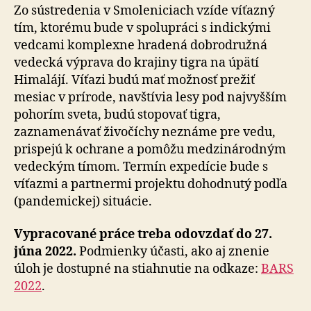
Zo sústredenia v Smoleniciach vzíde víťazný
tím, ktorému bude v spolupráci s indickými
vedcami komplexne hradená dobrodružná
vedecká výprava do krajiny tigra na úpätí
Himalájí. Víťazi budú mať možnosť prežiť
mesiac v prírode, navštívia lesy pod najvyšším
pohorím sveta, budú stopovať tigra,
zaznamenávať živočíchy neznáme pre vedu,
prispejú k ochrane a pomôžu medzinárodným
vedeckým tímom. Termín expedície bude s
víťazmi a partnermi projektu dohodnutý podľa
(pandemickej) situácie.
Vypracované práce treba odovzdať do 27.
júna 2022.
Podmienky účasti, ako aj znenie
úloh je dostupné na stiahnutie na odkaze:
BARS
2022
.