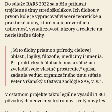
Do súťaže BARS 2022 sa môžu prihlásiť
trojčlenné tímy stredoškolákov. Ich úlohou v
prvom kole je vypracovať viaceré teoretické a
praktické úlohy, ktoré majú preveriť ich
usilovnosť, vynaliezavosť, názory a reakcie na
neriešiteľné úlohy.
„Sú to úlohy priamo z prírody, cieľovej
oblasti, logiky, filozofie, medicíny i umenia.
Pri praktických úlohách musia súťažiaci
zveľadiť svoje vlastné prostredie,“ opísal
zadania vedúci organizačného tímu súťaže
Peter Vršanský z Ústavu zoológie SAV, v. v. i.
V ostatnom projekte takto legálne vysadili 1 361
pôvodných neovocných stromov – celý nový les.