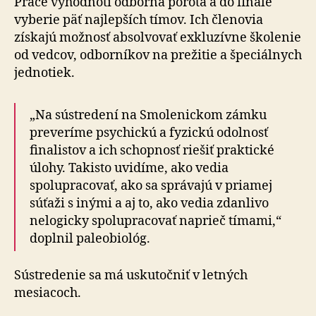
Práce vyhodnotí odborná porota a do finále
vyberie päť najlepších tímov. Ich členovia
získajú možnosť absolvovať exkluzívne školenie
od vedcov, odborníkov na prežitie a špeciálnych
jednotiek.
„Na sústredení na Smolenickom zámku
preveríme psychickú a fyzickú odolnosť
finalistov a ich schopnosť riešiť praktické
úlohy. Takisto uvidíme, ako vedia
spolupracovať, ako sa správajú v priamej
súťaži s inými a aj to, ako vedia zdanlivo
nelogicky spolupracovať naprieč tímami,“
doplnil paleobiológ.
Sústredenie sa má uskutočniť v letných
mesiacoch.