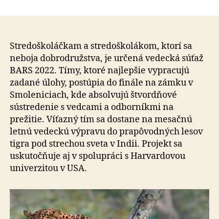
V
súťaži
BARS
2022
hrajú
Stredoškoláčkam a stredoškolákom, ktorí sa
stredoškoláci
neboja dobrodružstva, je určená vedecká súťaž
o
BARS 2022. Tímy, ktoré najlepšie vypracujú
vedeckú
zadané úlohy, postúpia do finále na zámku v
expedíciu
Smoleniciach, kde absolvujú štvordňové
pod
sústredenie s vedcami a odborníkmi na
strechu
prežitie. Víťazný tím sa dostane na mesačnú
sveta
letnú vedeckú výpravu do prapôvodných lesov
tigra pod strechou sveta v Indii. Projekt sa
uskutočňuje aj v spolupráci s Harvardovou
univerzitou v USA.