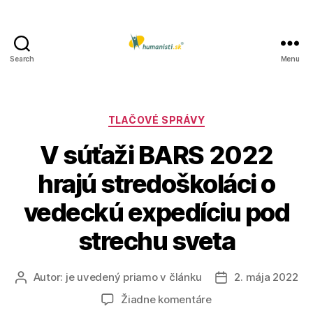
Search
Menu
Humanisti.sk
Kategórie
TLAČOVÉ SPRÁVY
V súťaži BARS 2022
hrajú stredoškoláci o
vedeckú expedíciu pod
strechu sveta
Autor:
je uvedený priamo v článku
2. mája 2022
Autor
Dátum
článku
článku
na
Žiadne komentáre