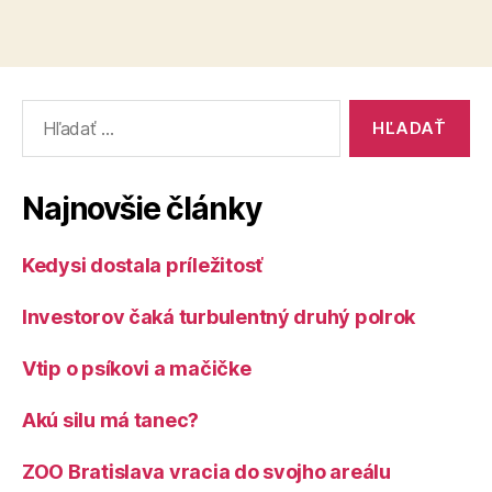
Vyhľadať:
Najnovšie články
Kedysi dostala príležitosť
Investorov čaká turbulentný druhý polrok
Vtip o psíkovi a mačičke
Akú silu má tanec?
ZOO Bratislava vracia do svojho areálu