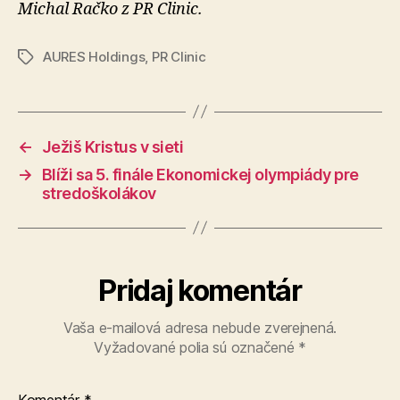
Michal Račko z PR Clinic.
AURES Holdings
,
PR Clinic
Značky
←
Ježiš Kristus v sieti
→
Blíži sa 5. finále Ekonomickej olympiády pre
stredoškolákov
Pridaj komentár
Vaša e-mailová adresa nebude zverejnená.
Vyžadované polia sú označené
*
Komentár
*