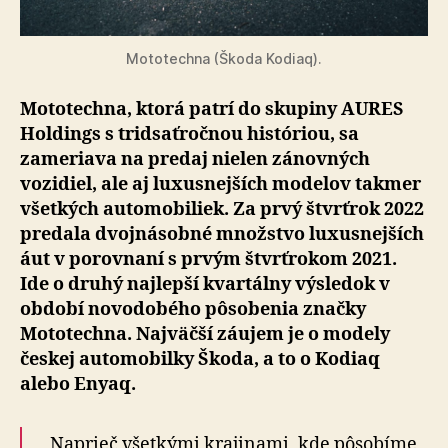
Mototechna (Škoda Kodiaq).
Mototechna, ktorá patrí do skupiny AURES
Holdings s tridsaťročnou históriou, sa
zameriava na predaj nielen zánovných
vozidiel, ale aj luxusnejších modelov takmer
všetkých automobiliek. Za prvý štvrťrok 2022
predala dvojnásobné množstvo luxusnejších
áut v porovnaní s prvým štvrťrokom 2021.
Ide o druhý najlepší kvartálny výsledok v
období novodobého pôsobenia značky
Mototechna. Najväčší záujem je o modely
českej automobilky Škoda, a to o Kodiaq
alebo Enyaq.
„Naprieč všetkými krajinami, kde pôsobíme,