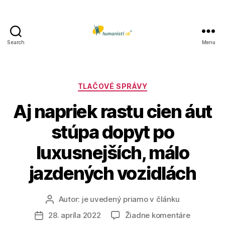
Search
Menu
Humanisti.sk
Kategórie
TLAČOVÉ SPRÁVY
Aj napriek rastu cien áut
stúpa dopyt po
luxusnejších, málo
jazdených vozidlách
Autor:
je uvedený priamo v článku
Autor
článku
na
28. apríla 2022
Žiadne komentáre
Dátum