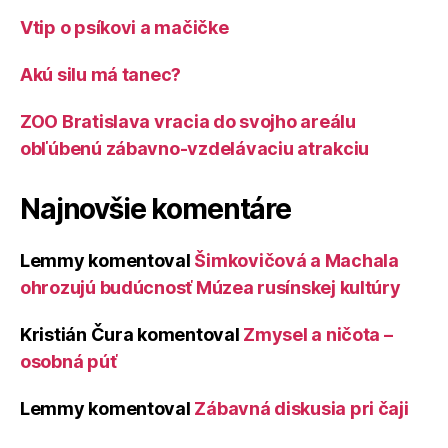
Vtip o psíkovi a mačičke
Akú silu má tanec?
ZOO Bratislava vracia do svojho areálu
obľúbenú zábavno-vzdelávaciu atrakciu
Najnovšie komentáre
Lemmy
komentoval
Šimkovičová a Machala
ohrozujú budúcnosť Múzea rusínskej kultúry
Kristián Čura
komentoval
Zmysel a ničota –
osobná púť
Lemmy
komentoval
Zábavná diskusia pri čaji