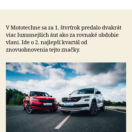
Aj
článku
napriek
rastu
cien
áut
V Mototechne sa za 1. štvrťrok predalo dvakrát
stúpa
viac luxusnejších áut ako za rovnaké obdobie
dopyt
vlani. Ide o 2. najlepší kvartál od
po
znovuobnovenia tejto značky.
luxusnejší
málo
jazdenýc
vozidlách