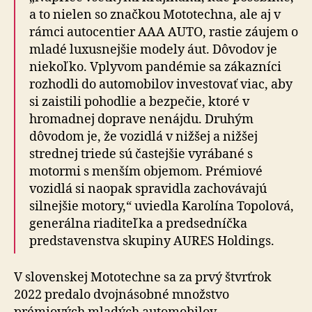
a to nielen so značkou Mototechna, ale aj v
rámci autocentier AAA AUTO, rastie záujem o
mladé luxusnejšie modely áut. Dôvodov je
niekoľko. Vplyvom pandémie sa zákazníci
rozhodli do automobilov investovať viac, aby
si zaistili pohodlie a bezpečie, ktoré v
hromadnej doprave nenájdu. Druhým
dôvodom je, že vozidlá v nižšej a nižšej
strednej triede sú častejšie vyrábané s
motormi s menším objemom. Prémiové
vozidlá si naopak spravidla zachovávajú
silnejšie motory,“ uviedla Karolína Topolová,
generálna riaditeľka a predsedníčka
predstavenstva skupiny AURES Holdings.
V slovenskej Mototechne sa za prvý štvrťrok
2022 predalo dvojnásobné množstvo