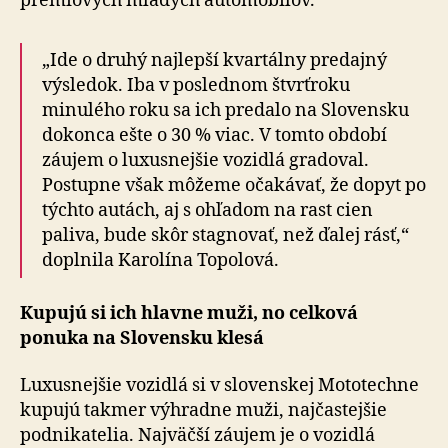
prémiových mladých automobilov.
„Ide o druhý najlepší kvartálny predajný
výsledok. Iba v poslednom štvrťroku
minulého roku sa ich predalo na Slovensku
dokonca ešte o 30 % viac. V tomto období
záujem o luxusnejšie vozidlá gradoval.
Postupne však môžeme očakávať, že dopyt po
týchto autách, aj s ohľadom na rast cien
paliva, bude skôr stagnovať, než ďalej rásť,“
doplnila Karolína Topolová.
Kupujú si ich hlavne muži, no celková
ponuka na Slovensku klesá
Luxusnejšie vozidlá si v slovenskej Mototechne
kupujú takmer výhradne muži, najčastejšie
podnikatelia. Najväčší záujem je o vozidlá