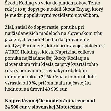
Škoda Kodiaq vo veku do piatich rokov. Tento
rok je to aj dopyt po modeli Škoda Enyaq, ktorý
je medzi populárnymi vozidlami nováčikom.
Žiaľ, zatiaľ čo dopyt rastie, ponuka pri
najžiadanejších modeloch na slovenskom trhu
jazdených vozidiel podľa dát pravidelnej
analýzy Barometer, ktorú pripravuje spoločnosť
AURES Holdings, klesá. Napríklad celková
ponuka najžiadanejšej Škody Kodiaq na
slovenskom trhu klesla za prvý kvartál tohto
roku v porovnaní s rovnakým obdobím
minulého roku o 24 %. Cena v tomto období
vzrástla o 19 %, pričom mala najčastejšiu
hodnotu na úrovni 40 999 eur.
Najpredávanejšie modely áut v cene nad
24 500 eur v slovenskej Mototechne