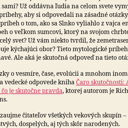
 sami? Už oddávna ľudia na celom svete vymý
príbehy, aby si odpovedali na zásadné otázky.
 príbeh o tom, ako sa Slnko vyliahlo z vajca 
beh o veľkom sumcovi, ktorý na svojom chrbt
 celý svet? Už vám niekto tvrdil, že zemetrase
uje kýchajúci obor? Tieto mytologické príbeh
avé. Ale aká je skutočná odpoveď na tieto ot
zky o vesmíre, čase, evolúcii a mnohom ino
ša vedecké odpovede kniha
Čaro skutočnosti:
 čo je skutočne pravda
, ktorej autorom je Ric
ns.
zaujme čitateľov všetkých vekových skupín – 
tvých, dospelých, aj tých skôr narodených.