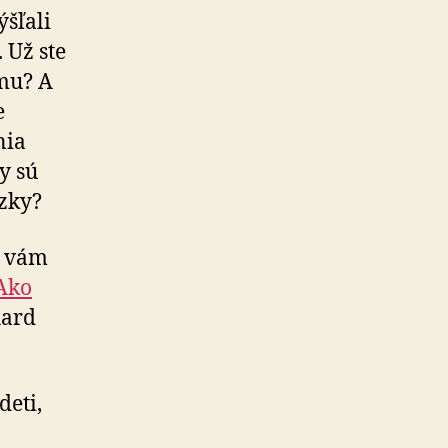
šľali
 Už ste
emu? A
e
nia
y sú
ázky?
m vám
 Ako
hard
deti,