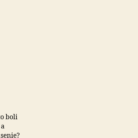
o boli
 a
asenie?