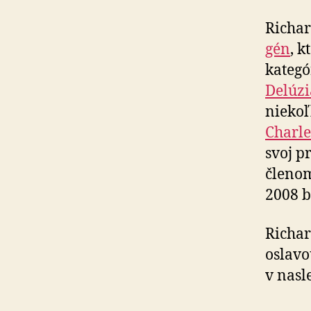
Richar
gén
, k
kategó
Delúzi
niekoľ
Charl
svoj p
členom
2008 
Richar
oslavo
v nasl