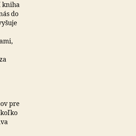
í kniha
 nás do
vyšuje
ami,
 za
lov pre
ekoľko
dva