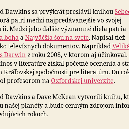
d Dawkins sa prvýkrát preslávil knihou
Sebe
torá patrí medzi najpredávanejšie vo svojej
rii. Medzi jeho ďalšie významné diela patria
a boha
a
Najväčšia šou na svete
. Napísal tiež
ko televíznych dokumentov. Napríklad
Velik
es Darwin
z roku 2008, v ktorom aj účinkoval.
rínos v literatúre získal početné ocenenia a sta
 Kráľovskej spoločnosti pre literatúru. Do ro
bol profesorom na
Oxfordskej univerzite
.
d Dawkins a Dave McKean vytvorili knihu, kt
u našej planéty a bude cenným zdrojom info
edujúcich rokoch.