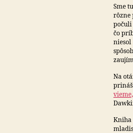
Sme tu
rôzne 
počuli
čo prí
niesol
spôsob
zaujím
Na otá
priná
vieme,
Dawki
Kniha 
mladis