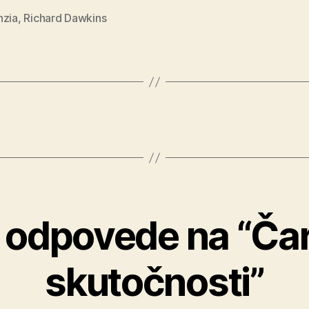
nzia
,
Richard Dawkins
 odpovede na “Ča
skutočnosti”