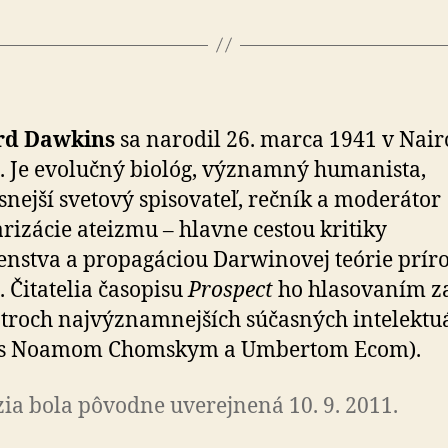
rd Dawkins
sa narodil 26. marca 1941 v Nair
. Je evolučný biológ, významný humanista,
snejší svetový spisovateľ, rečník a moderátor
rizácie ateizmu – hlavne cestou kritiky
nstva a propagáciou Darwinovej teórie prí
. Čitatelia časopisu
Prospect
ho hlasovaním za
troch najvýznamnejších súčasných intelektu
 (s Noamom Chomskym a Umbertom Ecom).
ia bola pôvodne uverejnená 10. 9. 2011.