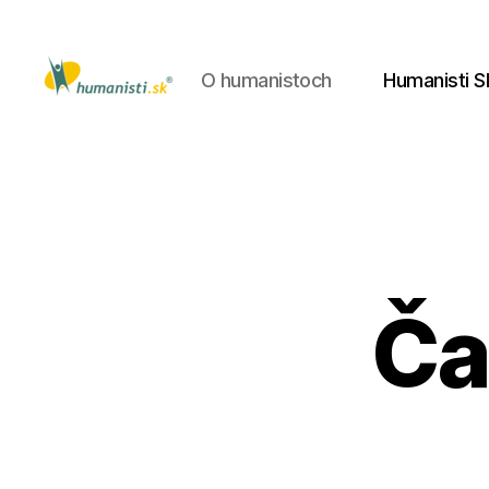
O humanistoch
Humanisti S
Humanisti.sk
Ča