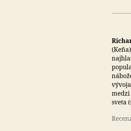
Richa
(Keňa)
najhla
popula
nábože
vývoja
medzi 
sveta
Recenz