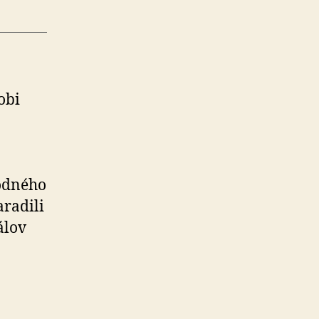
obi
rodného
radili
álov