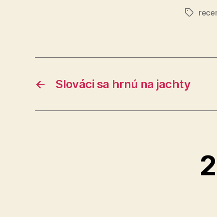
rece
Značky
←
Slováci sa hrnú na jachty
2