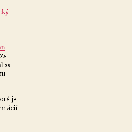
cký
án
 Za
l sa
ku
orá je
rmácií