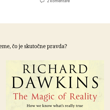
na
2 komentáre
Čaro
skutočnosti
eme, čo je skutočne pravda?