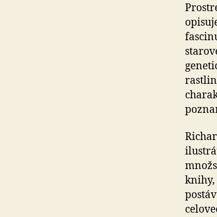
Prostr
opisuj
fascin
starov
geneti
rastli
charak
pozna
Richa
ilustr
množst
knihy,
postáv
celove