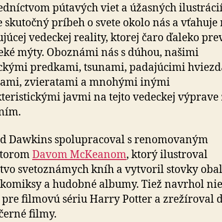
edníctvom pútavých viet a úžasných ilustráci
e skutočný príbeh o svete okolo nás a vťahuje
ujúcej vedeckej reality, ktorej čaro ďaleko pre
eké mýty. Oboznámi nás s dúhou, našimi
ckými predkami, tsunami, padajúcimi hviezd
nami, zvieratami a mnohými inými
teristickými javmi na tejto vedeckej výprave
ním.
rd Dawkins spolupracoval s renomovaným
átorom
Davom McKeanom
, ktorý ilustroval
vo svetoznámych kníh a vytvoril stovky oba
 komiksy a hudobné albumy. Tiež navrhol ni
 pre filmovú sériu Harry Potter a zrežíroval 
černé filmy.