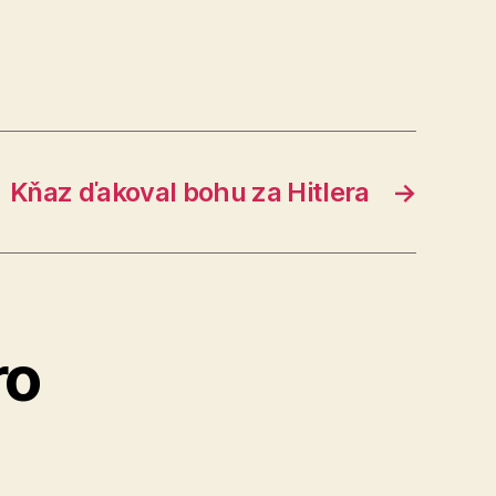
Kňaz ďakoval bohu za Hitlera
→
ro