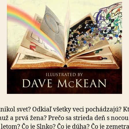
nikol svet? Odkiaľ všetky veci pochádzajú? Kt
už a prvá žena? Prečo sa strieda deň s nocou
 letom? Čo je Slnko? Čo je dúha? Čo je zemetr