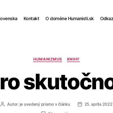
lovenska
Kontakt
O doméne Humanisti.sk
Odka
Kategórie
HUMANIZMUS
KNIHY
ro skutočno
Autor:
je uvedený priamo v článku
25. apríla 2022
Autor
Dátum
článku
článku