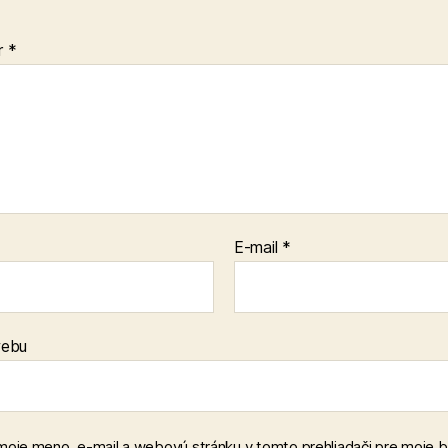
r
*
E-mail
*
webu
 moje meno, e-mail a webovú stránku v tomto prehliadači pre moje 