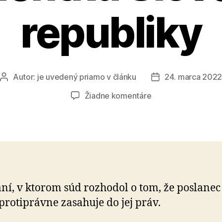
republiky
Autor:
je uvedený priamo v článku
24. marca 202
Autor
Dátum
článku
článku
na
Žiadne komentáre
Taylor
Wessing
zastupuje
prezidentku
Slovenskej
republiky
ní, v ktorom súd rozhodol o tom, že poslane
protiprávne zasahuje do jej práv.