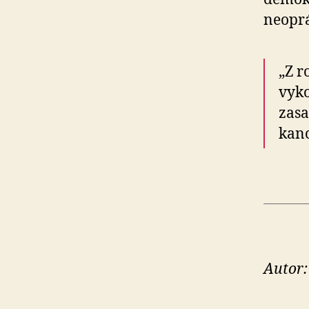
neoprá
„Z r
vyko
zasa
kanc
Autor: