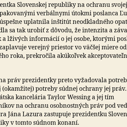
entka Slovenskej republiky na ochranu svoje
opakovanými verbálnymi útokmi poslanca Ľ
úspešne uplatnila inštitút neodkladného opat
la sa tak urobiť z dôvodu, že intenzita a záv
 a lživých informácií o jej osobe, ktorými po
zaplavuje verejný priestor vo väčšej miere o
ho roka, prekročila akúkoľvek akceptovateľ
a práv prezidentky preto vyžadovala potre
j (okamžitej) potreby súdnej ochrany jej práv.
tska kancelária Taylor Wessing a jej tím
níkov na ochranu osobnostných práv pod ve
ra Jána Lazura zastupuje prezidentku Sloven
iky v tomto súdnom konaní.