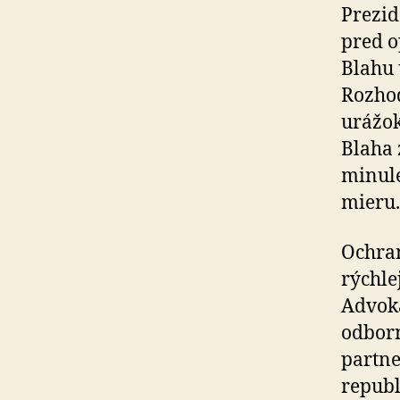
Prezid
pred 
Blahu 
Rozhod
urážok
Blaha 
minulé
mieru.
Ochran
rýchle
Advoká
odbor
partne
republ