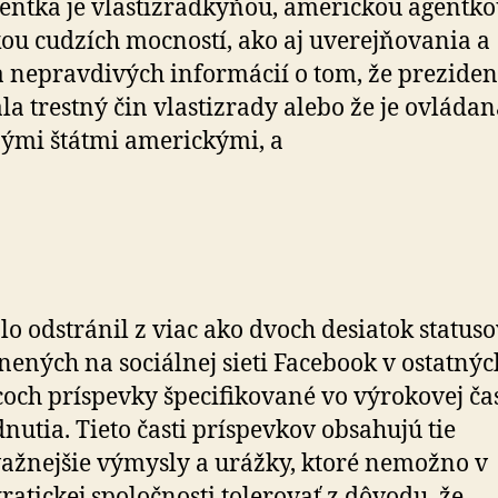
entka je vlastizradkyňou, americkou agentko
ou cudzích mocností, ako aj uverejňovania a
a nepravdivých informácií o tom, že prezide
la trestný čin vlastizrady alebo že je ovláda
ými štátmi americkými, a
lo odstránil z viac ako dvoch desiatok status
nených na sociálnej sieti Facebook v ostatnýc
och príspevky špecifikované vo výrokovej čas
nutia. Tieto časti príspevkov obsahujú tie
ažnejšie výmysly a urážky, ktoré nemožno v
atickej spoločnosti tolerovať z dôvodu, že