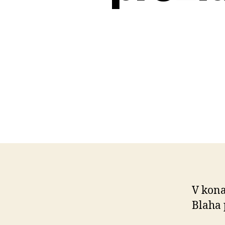
V kona
Blaha 