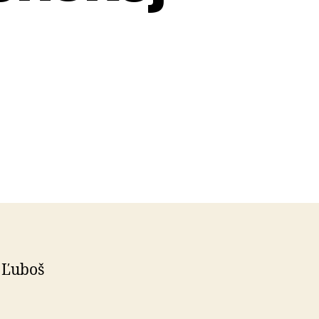
2
c Ľuboš