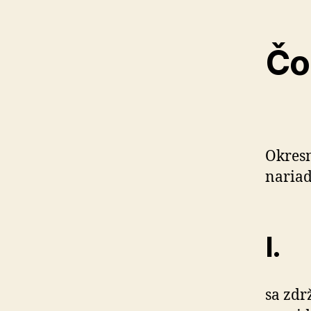
Čo
Okresn
nariad
I.
sa zdr