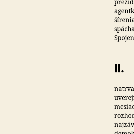
prezid
agentk
šíreni
spácha
Spojen
II.
natrva
uverej
mesiac
rozhod
najzáv
demokr