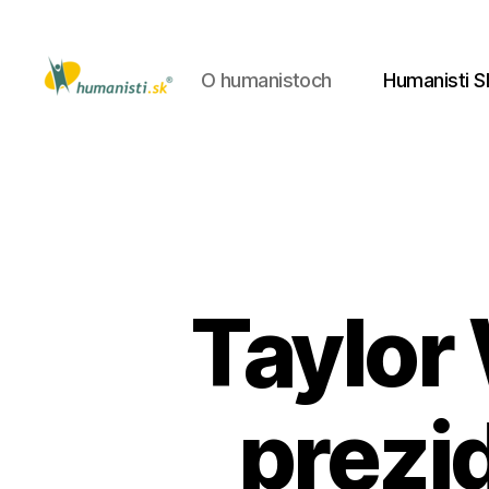
O humanistoch
Humanisti S
Humanisti.sk
Taylor
prezi