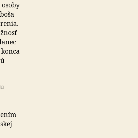
j osoby
uboša
renia.
ažnosť
slanec
d konca
nú
bu
dením
skej