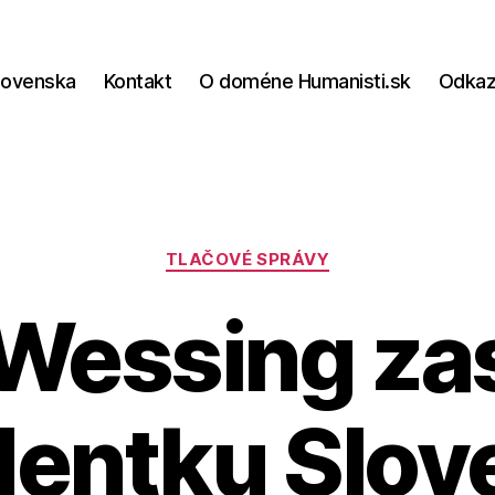
lovenska
Kontakt
O doméne Humanisti.sk
Odka
Kategórie
TLAČOVÉ SPRÁVY
 Wessing za
dentku Slov