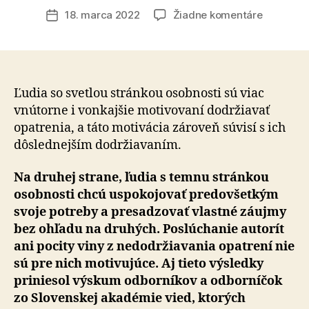
článku
na
18. marca 2022
Žiadne komentáre
Dátum
Osobnos
článku
črty
vplývajú
na
motiváci
Ľudia so svetlou stránkou osobnosti sú viac
dodržiav
vnútorne i vonkajšie motivovaní dodržiavať
protipan
opatrenia, a táto motivácia zároveň súvisí s ich
opatrenia
dôslednejším dodržiavaním.
Na druhej strane, ľudia s temnu stránkou
osobnosti chcú uspokojovať predovšetkým
svoje potreby a presadzovať vlastné záujmy
bez ohľadu na druhých. Poslúchanie autorít
ani pocity viny z nedodržiavania opatrení nie
sú pre nich motivujúce. Aj tieto výsledky
priniesol výskum odborníkov a odborníčok
zo Slovenskej akadémie vied, ktorých