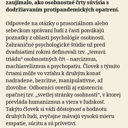
zaujímalo, ako osobnostné črty súvisia s
dodržiavaním protipandemických opatrení.
Odpovede na otázky o prosociálnom alebo
sebeckom správaní ľudí z časti ponúkajú
poznatky z oblasti psychológie osobnosti.
Zahraničné psychologické štúdie už pred
dvadsiatimi rokmi definovali tzv. „temnú
triádu“ osobnostných čŕt – narcizmus,
machiavelizmus a psychopatiu. Človek s týmito
črtami môže vo vzťahu k druhým konať
nadradene, bezcitne, manipulatívne, až
zlovoľne. Odborníci overili aj existenciu
opačnej tzv. „svetlej stránky osobnosti“, v ktorej
prevláda humanizmus a viera v ľudskosť.
Takýto človek si váži dôstojnosť a hodnotu
druhých ľudí, zvyčajne mávajú vysokú mieru
empatie, súcitu a sú prívetiví.