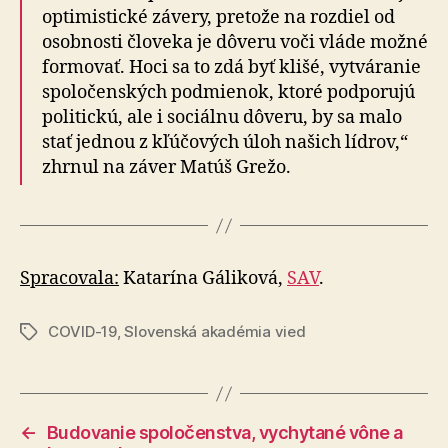
optimistické závery, pretože na rozdiel od
osobnosti človeka je dôveru voči vláde možné
formovať. Hoci sa to zdá byť klišé, vytváranie
spoločenských podmienok, ktoré podporujú
politickú, ale i sociálnu dôveru, by sa malo
stať jednou z kľúčových úloh našich lídrov,“
zhrnul na záver Matúš Grežo.
Spracovala:
Katarína Gáliková,
SAV
.
COVID-19
,
Slovenská akadémia vied
Značky
←
Budovanie spoločenstva, vychytané vône a