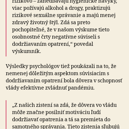
rizikovo – zanedbávajú hygienické návyky,
viac požívajú alkohol a drogy, praktizujú
rizikové sexuálne správanie a majú menej
zdravý životný štýl. Zdá sa preto
pochopiteľné, že v našom výskume tieto
osobnostné črty negatívne súviseli s
dodržiavaním opatrení,“ povedal
výskumník.
Výsledky psychológov tiež poukázali na to, že
nemenej dôležitým aspektom súvisiacim s
dodržiavaním opatrení bola dôvera v schopnosť
vlády efektívne zvládnuť pandémiu.
„Z našich zistení sa zdá, že dôvera vo vládu
môže značne posilniť motiváciu ľudí
dodržiavať opatrenia a tá sa premieta do
samotného správania. Tieto zistenia sľubujú