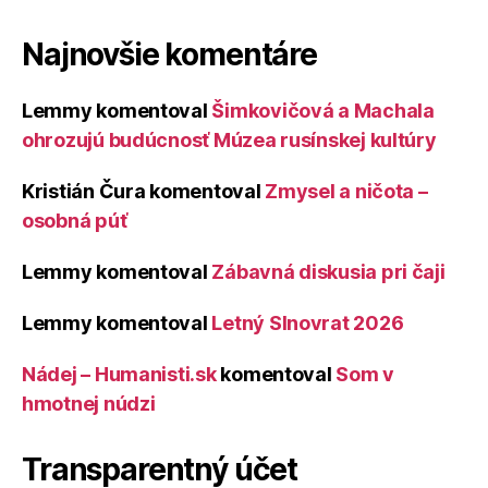
Najnovšie komentáre
Lemmy
komentoval
Šimkovičová a Machala
ohrozujú budúcnosť Múzea rusínskej kultúry
Kristián Čura
komentoval
Zmysel a ničota –
osobná púť
Lemmy
komentoval
Zábavná diskusia pri čaji
Lemmy
komentoval
Letný Slnovrat 2026
Nádej – Humanisti.sk
komentoval
Som v
hmotnej núdzi
Transparentný účet