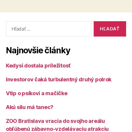
Vyhľadať:
Najnovšie články
Kedysi dostala príležitosť
Investorov čaká turbulentný druhý polrok
Vtip o psíkovi a mačičke
Akú silu má tanec?
ZOO Bratislava vracia do svojho areálu
obľúbenú zábavno-vzdelávaciu atrakciu