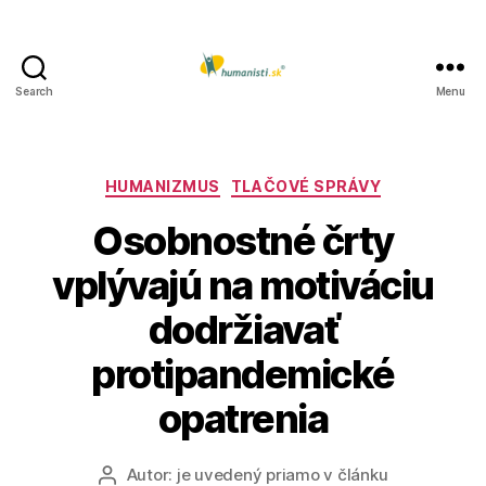
Search
Menu
Humanisti.sk
Kategórie
HUMANIZMUS
TLAČOVÉ SPRÁVY
Osobnostné črty
vplývajú na motiváciu
dodržiavať
protipandemické
opatrenia
Autor:
je uvedený priamo v článku
Autor