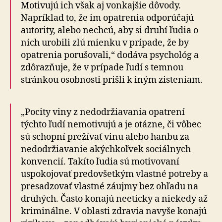
Motivujú ich však aj vonkajšie dôvody.
Napríklad to, že im opatrenia odporúčajú
autority, alebo nechcú, aby si druhí ľudia o
nich urobili zlú mienku v prípade, že by
opatrenia porušovali,“ dodáva psychológ a
zdôrazňuje, že v prípade ľudí s temnou
stránkou osobnosti prišli k iným zisteniam.
„Pocity viny z nedodržiavania opatrení
týchto ľudí nemotivujú a je otázne, či vôbec
sú schopní prežívať vinu alebo hanbu za
nedodržiavanie akýchkoľvek sociálnych
konvencií. Takíto ľudia sú motivovaní
uspokojovať predovšetkým vlastné potreby a
presadzovať vlastné záujmy bez ohľadu na
druhých. Často konajú neeticky a niekedy až
kriminálne. V oblasti zdravia navyše konajú