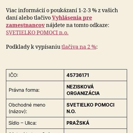
Viac informácií o poukázaní 1-2-3 % z vašich
daní alebo tlačivo
Vyhlásenia pre
zamestnancov
nájdete na tomto odkaze:
SVETIELKO POMOCI n.o.
Podklady k vypísaniu
tlačiva na 2 %
:
IČO:
45736171
NEZISKOVÁ
Právna forma:
ORGANIZÁCIA
Obchodné meno
SVETIELKO POMOCI
(názov):
N.O.
Sídlo – Ulica:
PRAŽSKÁ