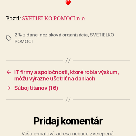
Pozri:
SVETIELKO POMOCI n.o.
2 % z dane
,
nezisková organizácia
,
SVETIELKO
Značky
POMOCI
←
IT firmy a spoločnosti, ktoré robia výskum,
môžu výrazne ušetriť na daniach
→
Súboj titanov (16)
Pridaj komentár
Vaša e-mailová adresa nebude zverejnená.