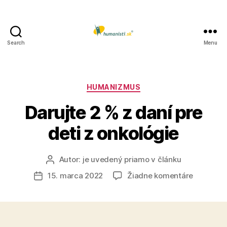
Search
Menu
Humanisti.sk
Kategórie
HUMANIZMUS
Darujte 2 % z daní pre
deti z onkológie
Autor:
je uvedený priamo v článku
Autor
článku
na
15. marca 2022
Žiadne komentáre
Dátum
Darujte
článku
2
%
z