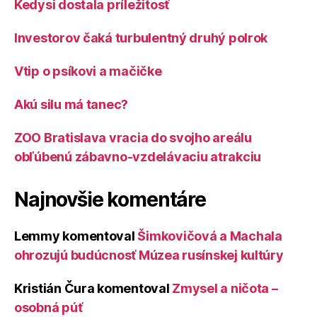
Kedysi dostala príležitosť
Investorov čaká turbulentný druhý polrok
Vtip o psíkovi a mačičke
Akú silu má tanec?
ZOO Bratislava vracia do svojho areálu
obľúbenú zábavno-vzdelávaciu atrakciu
Najnovšie komentáre
Lemmy
komentoval
Šimkovičová a Machala
ohrozujú budúcnosť Múzea rusínskej kultúry
Kristián Čura
komentoval
Zmysel a ničota –
osobná púť