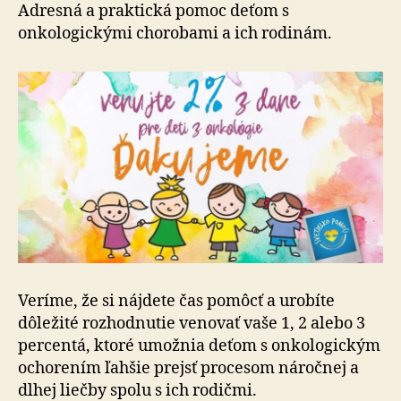
daní
Adresná a praktická pomoc deťom s
pre
onkologickými chorobami a ich rodinám.
deti
z
onkológi
Veríme, že si nájdete čas pomôcť a urobíte
dôležité rozhodnutie venovať vaše 1, 2 alebo 3
percentá, ktoré umožnia deťom s onkologickým
ochorením ľahšie prejsť procesom náročnej a
dlhej liečby spolu s ich rodičmi.