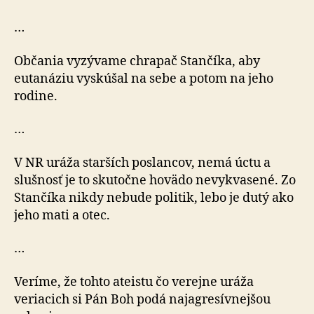
…
Občania vyzývame chrapač Stančíka, aby
eutanáziu vyskúšal na sebe a potom na jeho
rodine.
…
V NR uráža starších poslancov, nemá úctu a
slušnosť je to skutočne hovädo nevykvasené. Zo
Stančíka nikdy nebude politik, lebo je dutý ako
jeho mati a otec.
…
Veríme, že tohto ateistu čo verejne uráža
veriacich si Pán Boh podá najagresívnejšou