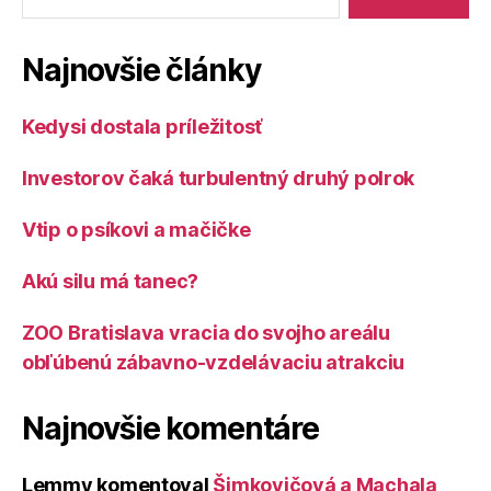
Najnovšie články
Kedysi dostala príležitosť
Investorov čaká turbulentný druhý polrok
Vtip o psíkovi a mačičke
Akú silu má tanec?
ZOO Bratislava vracia do svojho areálu
obľúbenú zábavno-vzdelávaciu atrakciu
Najnovšie komentáre
Lemmy
komentoval
Šimkovičová a Machala