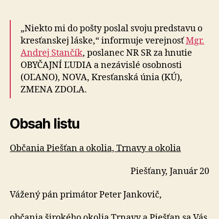
vulgárni
kresťania
vyhrážajú
„Niekto mi do pošty poslal svoju predstavu o
ateistovi
kresťanskej láske,“ informuje verejnosť
Mgr.
Andrej Stančík
, poslanec NR SR za hnutie
OBYČAJNÍ ĽUDIA a nezávislé osobnosti
(OĽANO), NOVA, Kresťanská únia (KÚ),
ZMENA ZDOLA.
Obsah listu
Občania Piešťan a okolia, Trnavy a okolia
Piešťany, Január 20
Vážený pán primátor Peter Jankovič,
občania širokého okolia Trnavy a Piešťan sa Vás