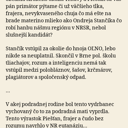
pán primátor pýtame či už väčšieho tlka,
frajera, nevykvaseného chuja čo má ešte na
brade materino mlieko ako Ondreja Stančíka čo
robí hanbu nášmu regiónu v NRSR, nebol
slušnejší kandidát?
Stančík vstúpil za okolie do hnoja OĽNO, lebo
nikde sa neuplatnil. Skončil v Brne pol. školu
tliachajov, rozum a inteligenciu nemá tak
vstúpil medzi polobláznov, šašov, krčmárov,
plagiátorov a spoločenský odpad.
…
V akej podradnej rodine bol tento vydrbanec
vychovaný čo to za podradná mati vyprdla.
Tento výrastok Piešťan, frajer a čudo bez
rozumu navrhlo v NR eutanáziu…