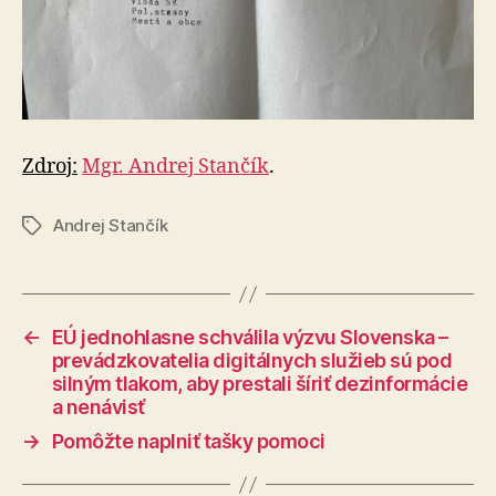
Zdroj:
Mgr. Andrej Stančík
.
Andrej Stančík
Značky
←
EÚ jednohlasne schválila výzvu Slovenska –
prevádzkovatelia digitálnych služieb sú pod
silným tlakom, aby prestali šíriť dezinformácie
a nenávisť
→
Pomôžte naplniť tašky pomoci