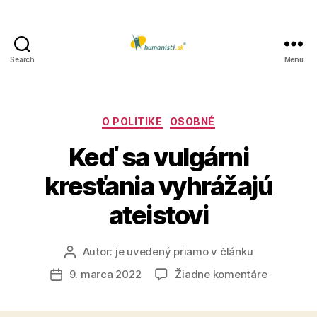
Search
Menu
Humanisti.sk
Kategórie
O POLITIKE
OSOBNÉ
Keď sa vulgárni
kresťania vyhrážajú
ateistovi
Autor:
je uvedený priamo v článku
Autor
článku
na
9. marca 2022
Žiadne komentáre
Dátum
Keď
článku
sa