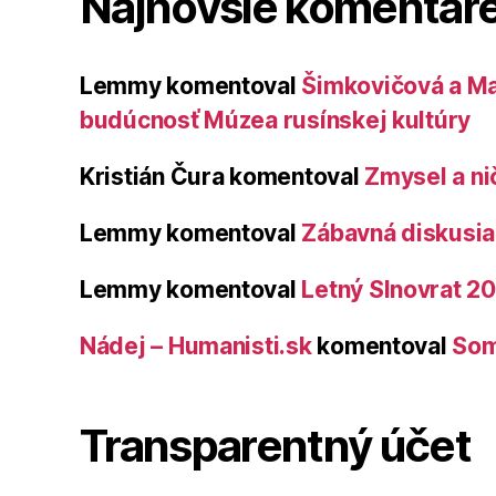
Najnovšie komentár
Lemmy
komentoval
Šimkovičová a Ma
budúcnosť Múzea rusínskej kultúry
Kristián Čura
komentoval
Zmysel a ni
Lemmy
komentoval
Zábavná diskusia 
Lemmy
komentoval
Letný Slnovrat 2
Nádej – Humanisti.sk
komentoval
Som
Transparentný účet