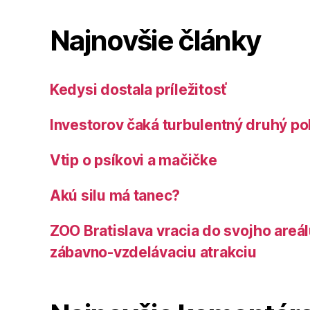
Najnovšie články
Kedysi dostala príležitosť
Investorov čaká turbulentný druhý po
Vtip o psíkovi a mačičke
Akú silu má tanec?
ZOO Bratislava vracia do svojho areá
zábavno-vzdelávaciu atrakciu