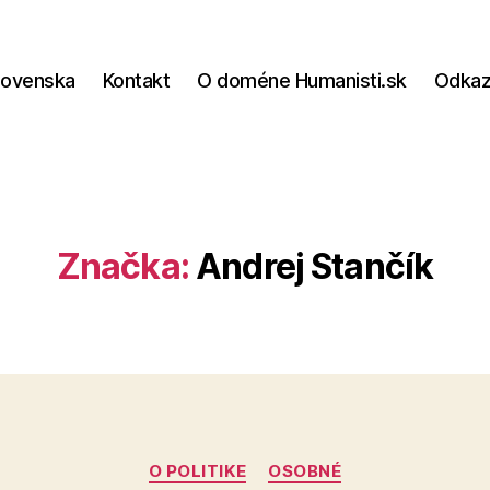
lovenska
Kontakt
O doméne Humanisti.sk
Odka
Značka:
Andrej Stančík
Kategórie
O POLITIKE
OSOBNÉ