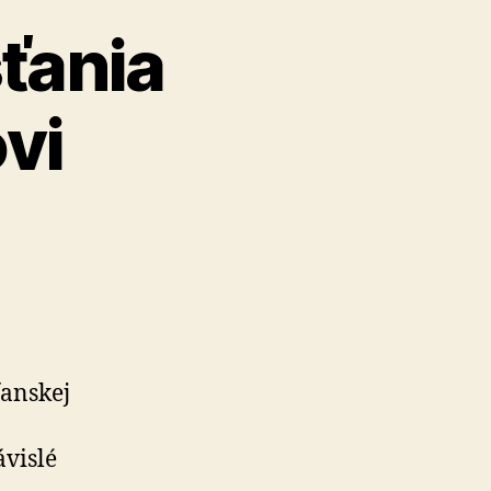
sťania
vi
ťanskej
vislé