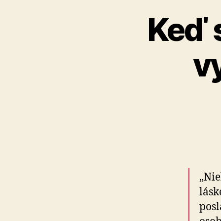
Keď s
v
„Nie
lásk
posl