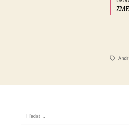
osob
ZME
Andr
Značky
Vyhľadať: