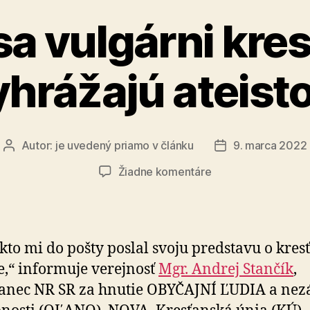
a vulgárni kre
yhrážajú ateisto
Autor:
je uvedený priamo v článku
9. marca 2022
Autor
Dátum
článku
článku
na
Žiadne komentáre
Keď
sa
vulgárni
kresťania
kto mi do pošty poslal svoju predstavu o kres
vyhrážajú
e,“ informuje verejnosť
Mgr. Andrej Stančík
,
ateistovi
anec NR SR za hnutie OBYČAJNÍ ĽUDIA a nezá