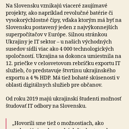
Na Slovensku vznikajú viaceré zaujímavé
projekty, ako napríklad revolučné batérie či
vysokorýchlostné čipy, vďaka ktorým má byť na
Slovensku postavený jeden z najvýkonnejších
superpočítačov v Európe. Silnou stránkou
Ukrajiny je IT sektor – u našich východných
susedov sídli viac ako 4 000 technologických
spoločností. Ukrajina sa dokonca umiestnila na
12. priečke v celosvetovom rebríčku exportu IT
služieb, čo predstavuje štvrtinu ukrajinského
exportu a 4 % HDP. Má tiež bohaté skúsenosti v
oblasti digitálnych služieb pre občanov.
Od roku 2019 majú ukrajinskí študenti možnosť
študovať IT odbory na Slovensku.
„Hovorili sme tiež o možnostiach, ako