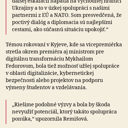
ďalšej eskalácii napätia na východnej hranici
Ukrajiny a to v úzkej spolupráci s našimi
partnermi z EÚ a NATO. Som presvedčená, že
poctivý dialóg a diplomacia sú najlepšími
cestami, ako súčasnú situáciu upokojiť.“
Témou rokovaní v Kyjeve, kde sa vicepremiérka
stretla okrem premiéra aj ministrom pre
digitálnu transformáciu Mykhailom
Fedorovom, bola tiež možnosť užšej spolupráce
v oblasti digitalizácie, kybernetickej
bezpečnosti alebo projektov na podporu
výmeny študentov a vzdelávania.
„Riešime podobné výzvy a bola by škoda
nevyužiť potenciál, ktorý takáto spolupráca
ponúka,“ upozornila Remišová.