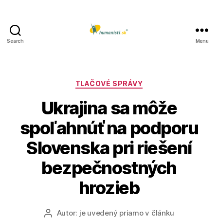
Search
Menu
Humanisti.sk
Kategórie
TLAČOVÉ SPRÁVY
Ukrajina sa môže
spoľahnúť na podporu
Slovenska pri riešení
bezpečnostných
hrozieb
Autor:
je uvedený priamo v článku
Autor