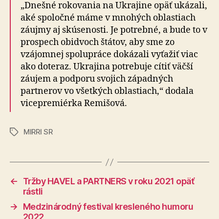
„Dnešné rokovania na Ukrajine opäť ukázali,
aké spoločné máme v mnohých oblastiach
záujmy aj skúsenosti. Je potrebné, a bude to v
prospech obidvoch štátov, aby sme zo
vzájomnej spolupráce dokázali vyťažiť viac
ako doteraz. Ukrajina potrebuje cítiť väčší
záujem a podporu svojich západných
partnerov vo všetkých oblastiach,“ dodala
vicepremiérka Remišová.
MIRRI SR
Značky
←
Tržby HAVEL a PARTNERS v roku 2021 opäť
rástli
→
Medzinárodný festival kresleného humoru
2022