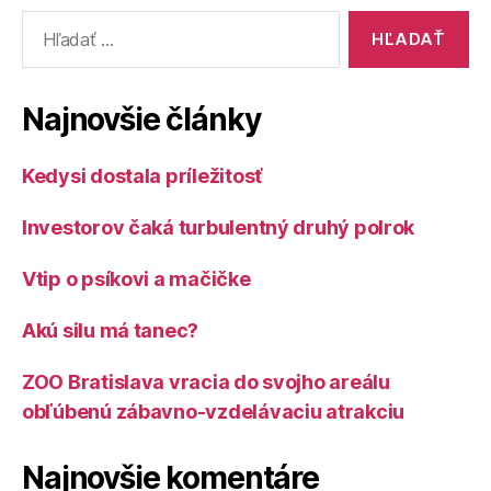
Vyhľadať:
Najnovšie články
Kedysi dostala príležitosť
Investorov čaká turbulentný druhý polrok
Vtip o psíkovi a mačičke
Akú silu má tanec?
ZOO Bratislava vracia do svojho areálu
obľúbenú zábavno-vzdelávaciu atrakciu
Najnovšie komentáre