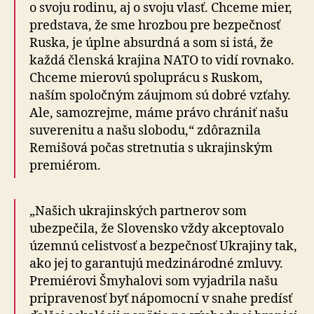
o svoju rodinu, aj o svoju vlasť. Chceme mier,
predstava, že sme hrozbou pre bezpečnosť
Ruska, je úplne absurdná a som si istá, že
každá členská krajina NATO to vidí rovnako.
Chceme mierovú spoluprácu s Ruskom,
naším spoločným záujmom sú dobré vzťahy.
Ale, samozrejme, máme právo chrániť našu
suverenitu a našu slobodu,“ zdôraznila
Remišová počas stretnutia s ukrajinským
premiérom.
„Našich ukrajinských partnerov som
ubezpečila, že Slovensko vždy akceptovalo
územnú celistvosť a bezpečnosť Ukrajiny tak,
ako jej to garantujú medzinárodné zmluvy.
Premiérovi Šmyhalovi som vyjadrila našu
pripravenosť byť nápomocní v snahe predísť