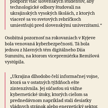
podporiť viac slovenských študentov, aby
technologické odbory študovali na
ukrajinských vysokých školách, z ktorých
viaceré sa vo svetových rebríčkoch
umiestňujú pred slovenskými univerzitami.“
Osobitná pozornosť na rokovaniach v Kyjeve
bola venovaná kyberbezpečnosti. Tá bola
jednou z hlavných tém digitálneho Diia
Summitu, na ktorom vicepremiérka Remišová
vystúpila.
„Ukrajina dlhodobo čelí informačnej vojne,
ktorá sa v ostatných týždňoch ešte
zintenzívnila. Jej súčasťou sú vážne
kybernetické útoky, ktorých cieľom sa
prednedávnom napríklad stali desiatky
vládnych stránok alebo energetický sektor.