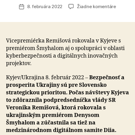
článku
na
8. februára 2022
Žiadne komentáre
Dátum
Ukrajina
článku
sa
môže
spoľahnú
na
Vicepremiérka Remišová rokovala v Kyjeve s
podporu
premiérom Šmyhalom aj o spolupráci v oblasti
Slovens
kyberbezpečnosti a digitálnych inovačných
pri
projektov.
riešení
bezpečn
Kyjev/Ukrajina 8. február 2022 –
Bezpečnosť a
hrozieb
prosperita Ukrajiny sú pre Slovensko
strategickou prioritou. Počas návštevy Kyjeva
to zdôraznila podpredsedníčka vlády SR
Veronika Remišová, ktorá rokovala s
ukrajinským premiérom Denysom
Šmyhalom a zúčastnila sa tiež na
medzinárodnom digitálnom samite Diia.