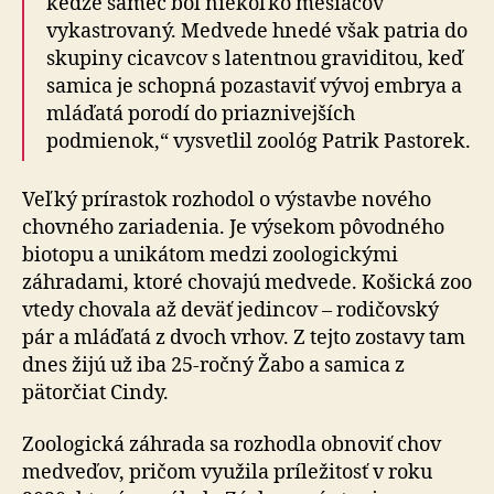
keďže samec bol niekoľko mesiacov
vykastrovaný. Medvede hnedé však patria do
skupiny cicavcov s latentnou graviditou, keď
samica je schopná pozastaviť vývoj embrya a
mláďatá porodí do priaznivejších
podmienok,“ vysvetlil zoológ Patrik Pastorek.
Veľký prírastok rozhodol o výstavbe nového
chovného zariadenia. Je výsekom pôvodného
biotopu a unikátom medzi zoologickými
záhradami, ktoré chovajú medvede. Košická zoo
vtedy chovala až deväť jedincov – rodičovský
pár a mláďatá z dvoch vrhov. Z tejto zostavy tam
dnes žijú už iba 25-ročný Žabo a samica z
pätorčiat Cindy.
Zoologická záhrada sa rozhodla obnoviť chov
medveďov, pričom využila príležitosť v roku