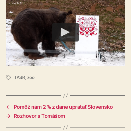
TASR
,
zoo
Značky
←
Pomôž nám 2 % z dane upratať Slovensko
→
Rozhovor s Tomášom