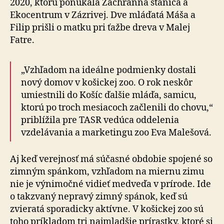
2020, ktorú ponúkala Záchranná stanica a
Ekocentrum v Zázrivej. Dve mláďatá Máša a
Filip prišli o matku pri ťažbe dreva v Malej
Fatre.
„Vzhľadom na ideálne podmienky dostali
nový domov v košickej zoo. O rok neskôr
umiestnili do Košíc ďalšie mláďa, samicu,
ktorú po troch mesiacoch začlenili do chovu,“
priblížila pre TASR vedúca oddelenia
vzdelávania a marketingu zoo Eva Malešová.
Aj keď verejnosť má súčasné obdobie spojené so
zimným spánkom, vzhľadom na miernu zimu
nie je výnimočné vidieť medveďa v prírode. Ide
o takzvaný nepravý zimný spánok, keď sú
zvieratá sporadicky aktívne. V košickej zoo sú
toho príkladom tri najmladšie prírastky, ktoré si