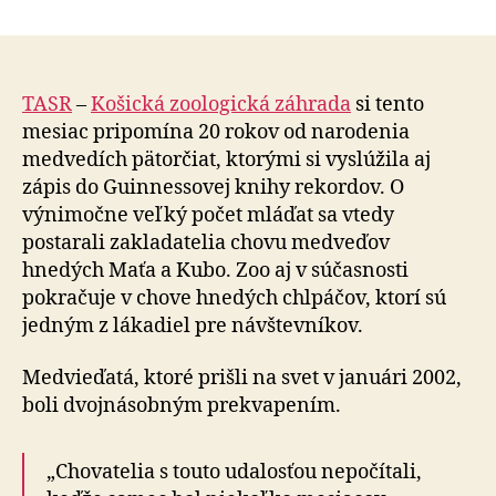
Medvieď
článku
ktoré
prišli
na
svet
TASR
–
Košická zoologická záhrada
si tento
v
mesiac pripomína 20 rokov od narodenia
januári
medvedích pätorčiat, ktorými si vyslúžila aj
2002,
zápis do Guinnessovej knihy rekordov. O
boli
výnimočne veľký počet mláďat sa vtedy
dvojnás
postarali zakladatelia chovu medveďov
prekvap
hnedých Maťa a Kubo. Zoo aj v súčasnosti
pokračuje v chove hnedých chlpáčov, ktorí sú
jedným z lákadiel pre návštevníkov.
Medvieďatá, ktoré prišli na svet v januári 2002,
boli dvojnásobným prekvapením.
„Chovatelia s touto udalosťou nepočítali,