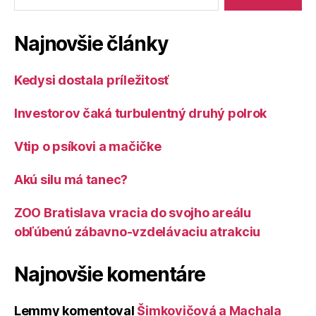
Najnovšie články
Kedysi dostala príležitosť
Investorov čaká turbulentný druhý polrok
Vtip o psíkovi a mačičke
Akú silu má tanec?
ZOO Bratislava vracia do svojho areálu
obľúbenú zábavno-vzdelávaciu atrakciu
Najnovšie komentáre
Lemmy
komentoval
Šimkovičová a Machala