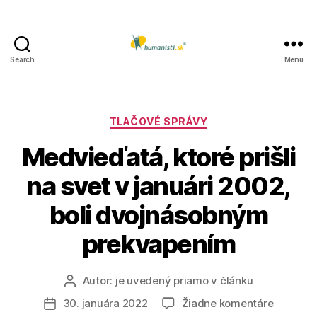
Search
Menu
Humanisti.sk
Kategórie
TLAČOVÉ SPRÁVY
Medvieďatá, ktoré prišli
na svet v januári 2002,
boli dvojnásobným
prekvapením
Autor:
je uvedený priamo v článku
Autor
článku
na
30. januára 2022
Žiadne komentáre
Dátum