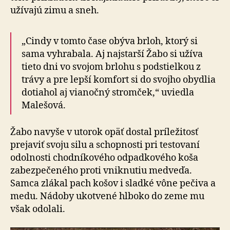
užívajú zimu a sneh.
„Cindy v tomto čase obýva brloh, ktorý si
sama vyhrabala. Aj najstarší Žabo si užíva
tieto dni vo svojom brlohu s podstielkou z
trávy a pre lepší komfort si do svojho obydlia
dotiahol aj vianočný stromček,“ uviedla
Malešová.
Žabo navyše v utorok opäť dostal príležitosť
prejaviť svoju silu a schopnosti pri testovaní
odolnosti chodníkového odpadkového koša
zabezpečeného proti vniknutiu medveďa.
Samca zlákal pach košov i sladké vône pečiva a
medu. Nádoby ukotvené hlboko do zeme mu
však odolali.