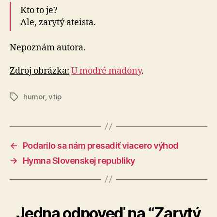
Kto to je?
Ale, zarytý ateista.
Nepoznám autora.
Zdroj obrázka:
U modré madony
.
humor
,
vtip
Značky
←
Podarilo sa nám presadiť viacero výhod
→
Hymna Slovenskej republiky
Jedna odpoveď na “Zarytý