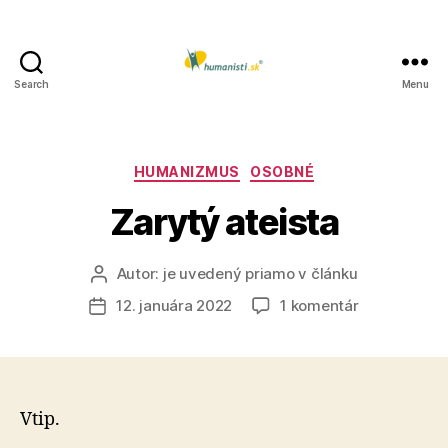
Search
Menu
Humanisti.sk
Kategórie
HUMANIZMUS
OSOBNÉ
Zarytý ateista
Autor:
je uvedený priamo v článku
Autor
článku
na
12. januára 2022
1 komentár
Dátum
Zarytý
článku
ateista
Vtip.