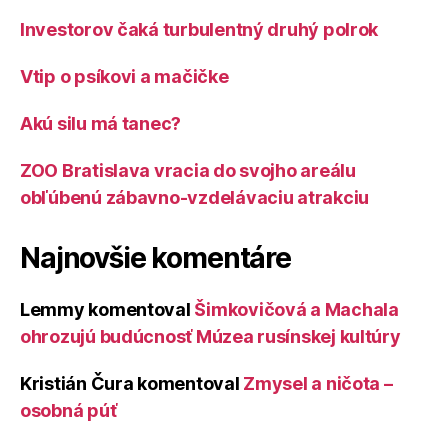
Investorov čaká turbulentný druhý polrok
Vtip o psíkovi a mačičke
Akú silu má tanec?
ZOO Bratislava vracia do svojho areálu
obľúbenú zábavno-vzdelávaciu atrakciu
Najnovšie komentáre
Lemmy
komentoval
Šimkovičová a Machala
ohrozujú budúcnosť Múzea rusínskej kultúry
Kristián Čura
komentoval
Zmysel a ničota –
osobná púť