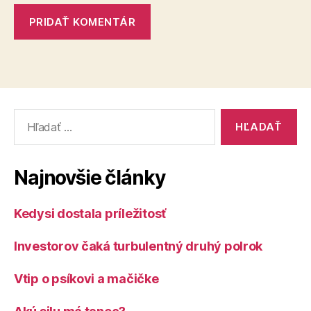
Vyhľadať:
Najnovšie články
Kedysi dostala príležitosť
Investorov čaká turbulentný druhý polrok
Vtip o psíkovi a mačičke