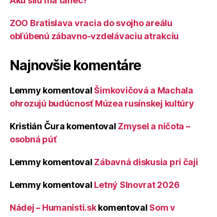
Akú silu má tanec?
ZOO Bratislava vracia do svojho areálu
obľúbenú zábavno-vzdelávaciu atrakciu
Najnovšie komentáre
Lemmy
komentoval
Šimkovičová a Machala
ohrozujú budúcnosť Múzea rusínskej kultúry
Kristián Čura
komentoval
Zmysel a ničota –
osobná púť
Lemmy
komentoval
Zábavná diskusia pri čaji
Lemmy
komentoval
Letný Slnovrat 2026
Nádej – Humanisti.sk
komentoval
Som v