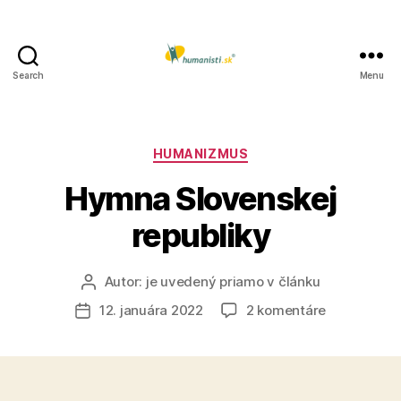
Search
Menu
Humanisti.sk
Kategórie
HUMANIZMUS
Hymna Slovenskej
republiky
Autor:
je uvedený priamo v článku
Autor
článku
na
12. januára 2022
2 komentáre
Dátum
Hymna
článku
Slovenskej
republiky