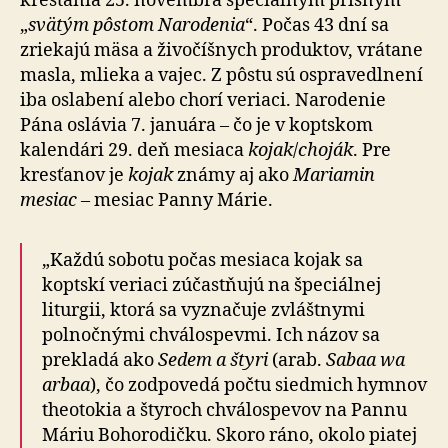
kresťania 25. novembra špeciálnym prísnym
„
svätým pôstom Narodenia
“. Počas 43 dní sa
zriekajú mäsa a živočíšnych produktov, vrátane
masla, mlieka a vajec. Z pôstu sú ospravedlnení
iba oslabení alebo chorí veriaci. Narodenie
Pána oslávia 7. januára – čo je v koptskom
kalendári 29. deň mesiaca
kojak
/
choják
. Pre
kresťanov je
kojak
známy aj ako
Mariamin
mesiac
– mesiac Panny Márie.
„Každú sobotu počas mesiaca kojak sa
koptskí veriaci zúčastňujú na špeciálnej
liturgii, ktorá sa vyznačuje zvláštnymi
polnočnými chválospevmi. Ich názov sa
prekladá ako
Sedem a štyri
(arab.
Sabaa wa
arbaa
), čo zodpovedá počtu siedmich hymnov
theotokia a štyroch chválospevov na Pannu
Máriu Bohorodičku. Skoro ráno, okolo piatej