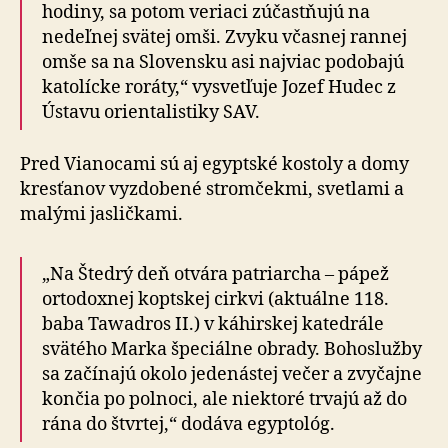
hodiny, sa potom veriaci zúčastňujú na
nedeľnej svätej omši. Zvyku včasnej rannej
omše sa na Slovensku asi najviac podobajú
katolícke roráty,“ vysvetľuje Jozef Hudec z
Ústavu orientalistiky SAV.
Pred Vianocami sú aj egyptské kostoly a domy
kresťanov vyzdobené stromčekmi, svetlami a
malými jasličkami.
„Na Štedrý deň otvára patriarcha – pápež
ortodoxnej koptskej cirkvi (aktuálne 118.
baba Tawadros II.) v káhirskej katedrále
svätého Marka špeciálne obrady. Bohoslužby
sa začínajú okolo jedenástej večer a zvyčajne
končia po polnoci, ale niektoré trvajú až do
rána do štvrtej,“ dodáva egyptológ.