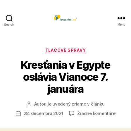
Search
Menu
Humanisti.sk
Kategórie
TLAČOVÉ SPRÁVY
Kresťania v Egypte
oslávia Vianoce 7.
januára
Autor:
je uvedený priamo v článku
Autor
článku
na
28. decembra 2021
Žiadne komentáre
Dátum
Kresťan
článku
v