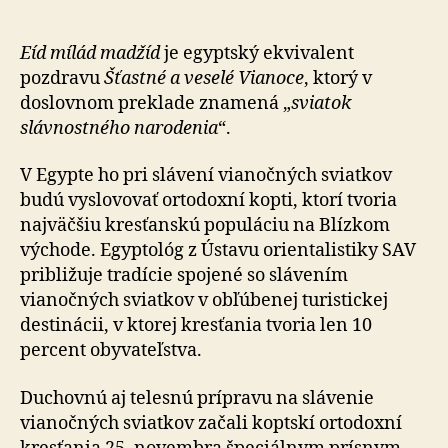
Egypte
oslávia
Vianoc
Eíd mílád madžíd
je egyptský ekvivalent
7.
pozdravu
Šťastné a veselé Vianoce
, ktorý v
januára
doslovnom preklade znamená „
sviatok
slávnostného narodenia
“.
V Egypte ho pri slávení vianočných sviatkov
budú vyslovovať ortodoxní kopti, ktorí tvoria
najväčšiu kresťanskú populáciu na Blízkom
východe. Egyptológ z Ústavu orientalistiky SAV
približuje tradície spojené so slávením
vianočných sviatkov v obľúbenej turistickej
destinácii, v ktorej kresťania tvoria len 10
percent obyvateľstva.
Duchovnú aj telesnú prípravu na slávenie
vianočných sviatkov začali koptskí ortodoxní