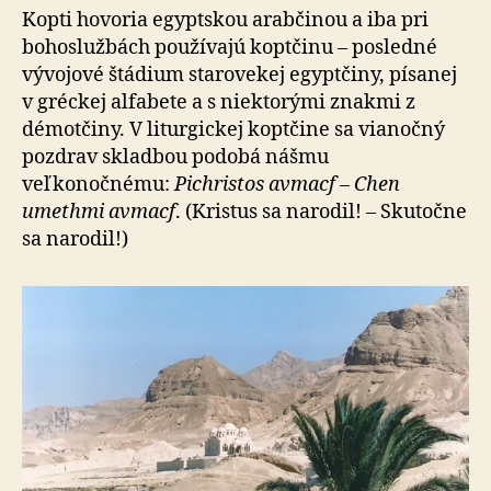
Kopti hovoria egyptskou arabčinou a iba pri
bohoslužbách používajú koptčinu – posledné
vývojové štádium starovekej egyptčiny, písanej
v gréckej alfabete a s niektorými znakmi z
démotčiny. V liturgickej koptčine sa vianočný
pozdrav skladbou podobá nášmu
veľkonočnému:
Pichristos avmacf
–
Chen
umethmi avmacf
. (Kristus sa narodil! – Skutočne
sa narodil!)