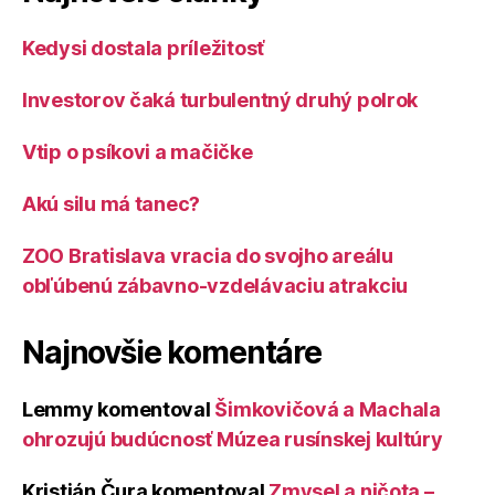
Kedysi dostala príležitosť
Investorov čaká turbulentný druhý polrok
Vtip o psíkovi a mačičke
Akú silu má tanec?
ZOO Bratislava vracia do svojho areálu
obľúbenú zábavno-vzdelávaciu atrakciu
Najnovšie komentáre
Lemmy
komentoval
Šimkovičová a Machala
ohrozujú budúcnosť Múzea rusínskej kultúry
Kristián Čura
komentoval
Zmysel a ničota –