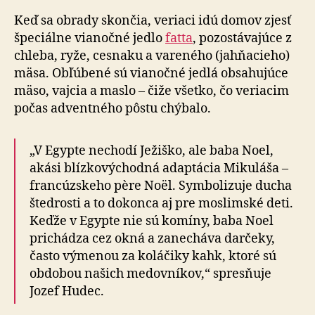
Keď sa obrady skončia, veriaci idú domov zjesť
špeciálne vianočné jedlo
fatta
, pozostávajúce z
chleba, ryže, cesnaku a vareného (jahňacieho)
mäsa. Obľúbené sú vianočné jedlá obsahujúce
mäso, vajcia a maslo – čiže všetko, čo veriacim
počas adventného pôstu chýbalo.
„V Egypte nechodí Ježiško, ale baba Noel,
akási blízkovýchodná adaptácia Mikuláša –
francúzskeho père Noël. Symbolizuje ducha
štedrosti a to dokonca aj pre moslimské deti.
Keďže v Egypte nie sú komíny, baba Noel
prichádza cez okná a zanecháva darčeky,
často výmenou za koláčiky kahk, ktoré sú
obdobou našich medovníkov,“ spresňuje
Jozef Hudec.