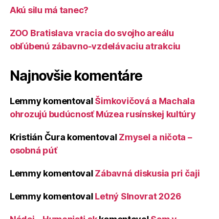
Akú silu má tanec?
ZOO Bratislava vracia do svojho areálu
obľúbenú zábavno-vzdelávaciu atrakciu
Najnovšie komentáre
Lemmy
komentoval
Šimkovičová a Machala
ohrozujú budúcnosť Múzea rusínskej kultúry
Kristián Čura
komentoval
Zmysel a ničota –
osobná púť
Lemmy
komentoval
Zábavná diskusia pri čaji
Lemmy
komentoval
Letný Slnovrat 2026