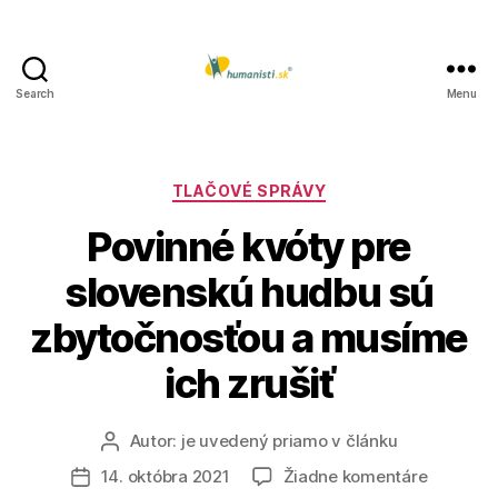
Search
Menu
Humanisti.sk
Kategórie
TLAČOVÉ SPRÁVY
Povinné kvóty pre
slovenskú hudbu sú
zbytočnosťou a musíme
ich zrušiť
Autor:
je uvedený priamo v článku
Autor
článku
na
14. októbra 2021
Žiadne komentáre
Dátum