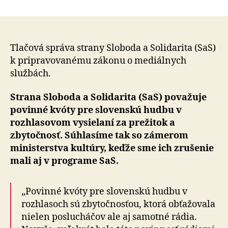
Povinné
článku
kvóty
pre
slovensk
hudbu
Tlačová správa strany Sloboda a Solidarita (SaS)
sú
k pripravovanému zákonu o mediálnych
zbytočn
službách.
a
musíme
Strana Sloboda a Solidarita (SaS) považuje
ich
povinné kvóty pre slovenskú hudbu v
zrušiť
rozhlasovom vysielaní za prežitok a
zbytočnosť. Súhlasíme tak so zámerom
ministerstva kultúry, keďže sme ich zrušenie
mali aj v programe SaS.
„Povinné kvóty pre slovenskú hudbu v
rozhlasoch sú zbytočnosťou, ktorá obťažovala
nielen poslucháčov ale aj samotné rádia.