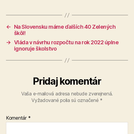
←
Na Slovensku máme ďalších 40 Zelených
škôl!
→
Vláda v návrhu rozpočtu na rok 2022 úplne
ignoruje školstvo
Pridaj komentár
Vaša e-mailová adresa nebude zverejnená.
Vyžadované polia sú označené
*
Komentár
*