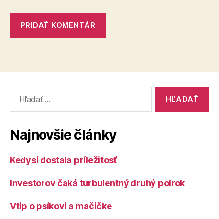
Vyhľadať:
Najnovšie články
Kedysi dostala príležitosť
Investorov čaká turbulentný druhý polrok
Vtip o psíkovi a mačičke