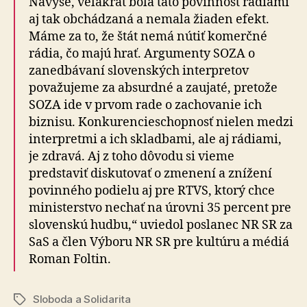
Navyše, veľakrát bola táto povinnosť rádiami
aj tak obchádzaná a nemala žiaden efekt.
Máme za to, že štát nemá nútiť komerčné
rádia, čo majú hrať. Argumenty SOZA o
zanedbávaní slovenských interpretov
považujeme za absurdné a zaujaté, pretože
SOZA ide v prvom rade o zachovanie ich
biznisu. Konkurencieschopnosť nielen medzi
interpretmi a ich skladbami, ale aj rádiami,
je zdravá. Aj z toho dôvodu si vieme
predstaviť diskutovať o zmenení a znížení
povinného podielu aj pre RTVS, ktorý chce
ministerstvo nechať na úrovni 35 percent pre
slovenskú hudbu,“ uviedol poslanec NR SR za
SaS a člen Výboru NR SR pre kultúru a médiá
Roman Foltin.
Sloboda a Solidarita
Značky