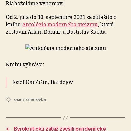
2
Blahoželáme výhercovi!
Od 2. júla do 30. septembra 2021 sa súťažilo o
knihu
Antológia moderného ateizmu
, ktorú
zostavili Adam Roman a Rastislav Škoda.
Knihu vyhráva:
Jozef Dančišin, Bardejov
osemsmerovka
Značky
←
Byrokratickú záťaž zvýšili pandemické