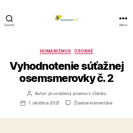
Search
Menu
Humanisti.sk
Kategórie
HUMANIZMUS
OSOBNÉ
Vyhodnotenie súťažnej
osemsmerovky č. 2
Autor:
je uvedený priamo v článku
Autor
článku
na
1. októbra 2021
Žiadne komentáre
Dátum
Vyhodnot
článku
súťažnej
osemsme
č.