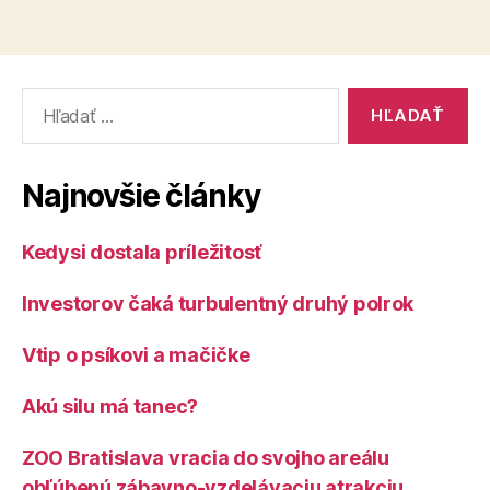
Vyhľadať:
Najnovšie články
Kedysi dostala príležitosť
Investorov čaká turbulentný druhý polrok
Vtip o psíkovi a mačičke
Akú silu má tanec?
ZOO Bratislava vracia do svojho areálu
obľúbenú zábavno-vzdelávaciu atrakciu