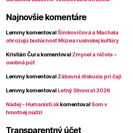
Najnovšie komentáre
Lemmy
komentoval
Šimkovičová a Machala
ohrozujú budúcnosť Múzea rusínskej kultúry
Kristián Čura
komentoval
Zmysel a ničota –
osobná púť
Lemmy
komentoval
Zábavná diskusia pri čaji
Lemmy
komentoval
Letný Slnovrat 2026
Nádej – Humanisti.sk
komentoval
Som v
hmotnej núdzi
Transparentný účet