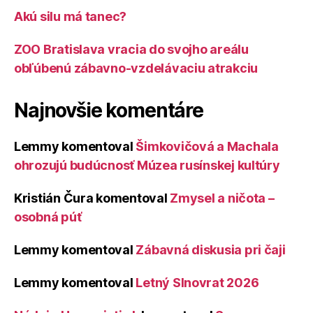
Akú silu má tanec?
ZOO Bratislava vracia do svojho areálu
obľúbenú zábavno-vzdelávaciu atrakciu
Najnovšie komentáre
Lemmy
komentoval
Šimkovičová a Machala
ohrozujú budúcnosť Múzea rusínskej kultúry
Kristián Čura
komentoval
Zmysel a ničota –
osobná púť
Lemmy
komentoval
Zábavná diskusia pri čaji
Lemmy
komentoval
Letný Slnovrat 2026