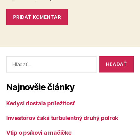
Vyhľadať:
Najnovšie články
Kedysi dostala príležitosť
Investorov čaká turbulentný druhý polrok
Vtip o psíkovi a mačičke