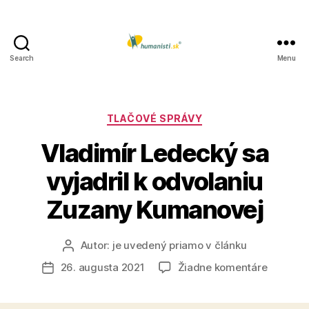
Search
Menu
Humanisti.sk
Kategórie
TLAČOVÉ SPRÁVY
Vladimír Ledecký sa
vyjadril k odvolaniu
Zuzany Kumanovej
Autor:
je uvedený priamo v článku
Autor
článku
na
26. augusta 2021
Žiadne komentáre
Dátum
Vladimír
článku
Ledecký