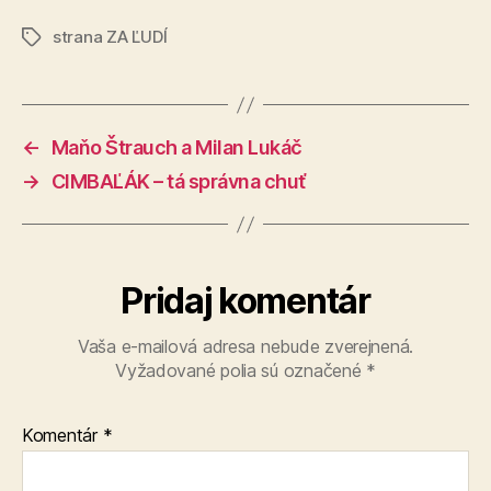
strana ZA ĽUDÍ
Značky
←
Maňo Štrauch a Milan Lukáč
→
CIMBAĽÁK – tá správna chuť
Pridaj komentár
Vaša e-mailová adresa nebude zverejnená.
Vyžadované polia sú označené
*
Komentár
*