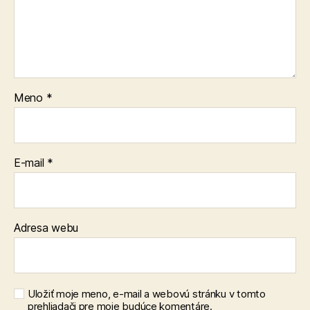
Meno
*
E-mail
*
Adresa webu
Uložiť moje meno, e-mail a webovú stránku v tomto
prehliadači pre moje budúce komentáre.