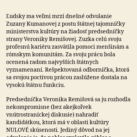
sa
vyjadril
k
Ľudsky ma veľmi mrzí dnešné odvolanie
odvolan
Zuzany Kumanovej z postu štátnej tajomníčky
Zuzany
ministerstva kultúry na žiadosť predsedníčky
Kumanov
strany Veroniky Remišovej. Zuzka celú svoju
profesnú kariéru zasvätila pomoci menšinám a
rómskym komunitám. Za svoju prácu bola
ocenená radom najvyšších štátnych
vyznamenaní. Rešpektovaná odborníčka, ktorá
sa svojou poctivou prácou zaslúžene dostala na
vysokú štátnu funkciu.
Predsedníčka Veronika Remišová sa ju rozhodla
nekompromisne (bez akejkoľvek
vnútrostraníckej diskusie) nahradiť
kandidátkou, ktorá má v oblasti kultúry
NULOVÉ skúsenosti. Jediný dôvod na jej