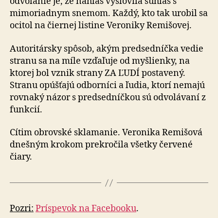
odvolanie je, že nahlas vyslovila súhlas s
mimoriadnym snemom. Každý, kto tak urobil sa
ocitol na čiernej listine Veroniky Remišovej.
Autoritársky spôsob, akým predsedníčka vedie
stranu sa na míle vzďaľuje od myšlienky, na
ktorej bol vznik strany ZA ĽUDÍ postavený.
Stranu opúšťajú odborníci a ľudia, ktorí nemajú
rovnaký názor s predsedníčkou sú odvolávaní z
funkcií.
Cítim obrovské sklamanie. Veronika Remišová
dnešným krokom prekročila všetky červené
čiary.
Pozri:
Príspevok na Facebooku
.