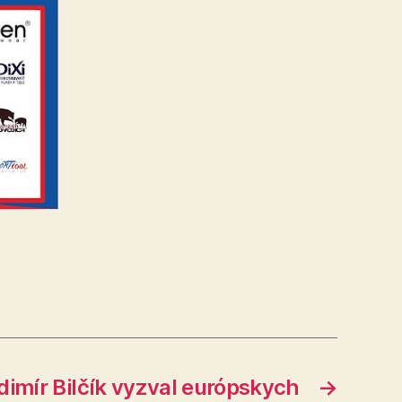
imír Bilčík vyzval európskych
→