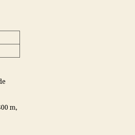
de
300 m,