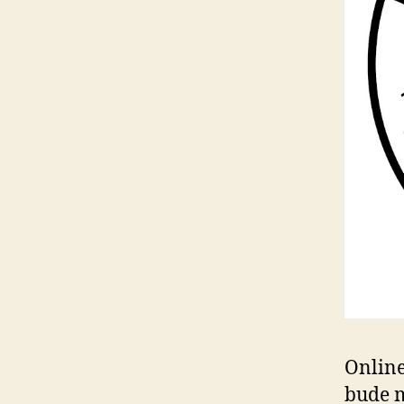
Online
bude m