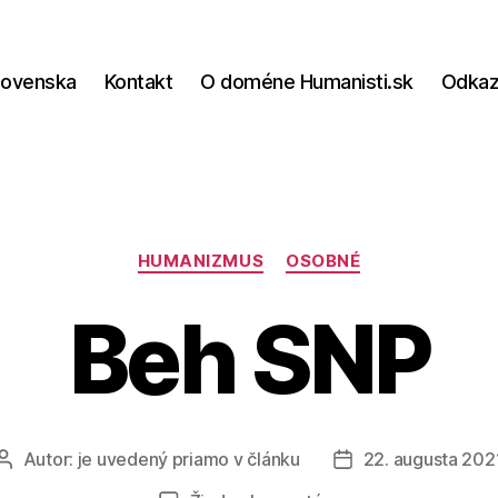
lovenska
Kontakt
O doméne Humanisti.sk
Odka
Kategórie
HUMANIZMUS
OSOBNÉ
Beh SNP
Autor:
je uvedený priamo v článku
22. augusta 202
Autor
Dátum
článku
článku