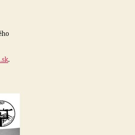
ého
.sk
.