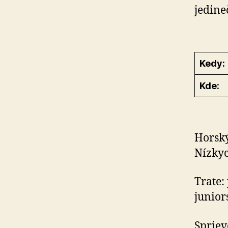
jedine
Kedy:
Kde:
Horský
Nízkyc
Trate:
junior
Sprie