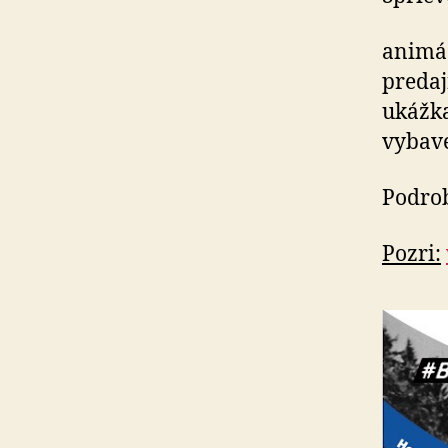
animác
predaj
ukážka
vybav
Podrob
Pozri: