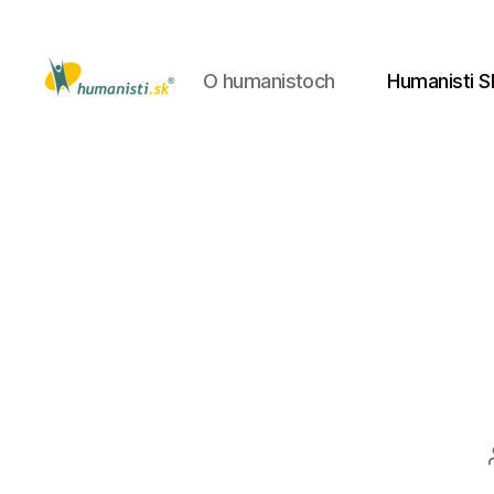
O humanistoch
Humanisti S
Humanisti.sk