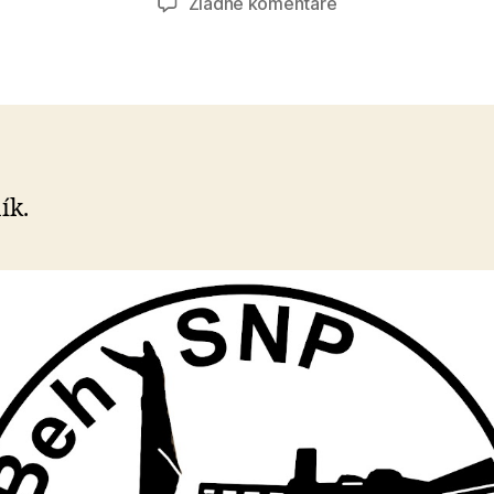
na
Žiadne komentáre
Beh
SNP
ík.