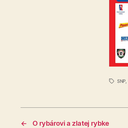
SNP
,
Značky
←
O rybárovi a zlatej rybke