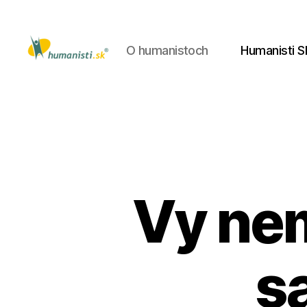
O humanistoch
Humanisti S
Humanisti.sk
Vy nem
s