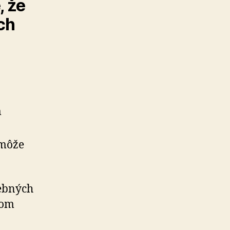
, že
ch
m
emôže
vebných
ľom