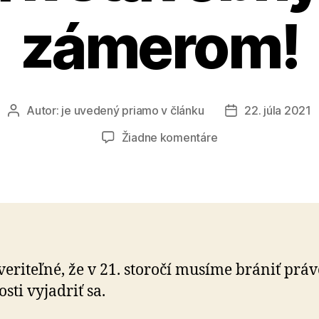
zámerom!
Autor:
je uvedený priamo v článku
22. júla 2021
Autor
Dátum
článku
článku
na
Žiadne komentáre
Vy
nemáte
právo
vyjadriť
sa
k
stavebným
veriteľné, že v 21. storočí musíme brániť prá
zámerom!
sti vyjadriť sa.