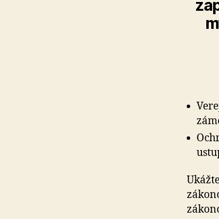
zap
m
Vere
zám
Ochr
ustu
Ukážte
zákono
zákono