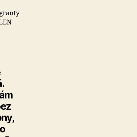
granty
 LEN
e
.
nám
bez
ony,
to