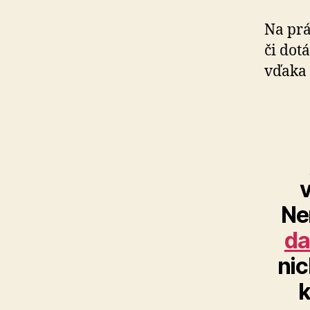
Na pr
či dot
vďaka 
Ne
da
nic
k