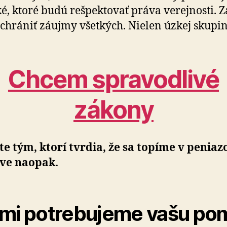
ké, ktoré budú rešpektovať práva verejnosti. 
chrániť záujmy všetkých. Nielen úzkej skupin
Chcem spravodlivé
zákony
e tým, ktorí tvrdia, že sa topíme v peniazo
áve naopak.
mi potrebujeme vašu po