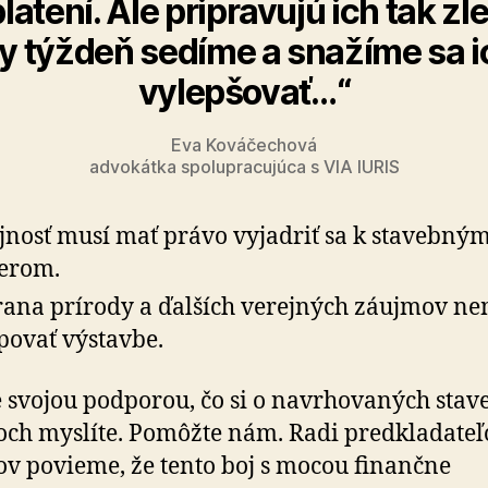
latení. Ale pripravujú ich tak zle
y týždeň sedíme a snažíme sa i
vylepšovať…“
Eva Kováčechová
advokátka spolupracujúca s VIA IURIS
jnosť musí mať právo vyjadriť sa k stavebný
erom.
ana prírody a ďalších verejných záujmov n
povať výstavbe.
 svojou podporou, čo si o navrhovaných sta
ch myslíte. Pomôžte nám. Radi predkladate
v povieme, že tento boj s mocou finančne