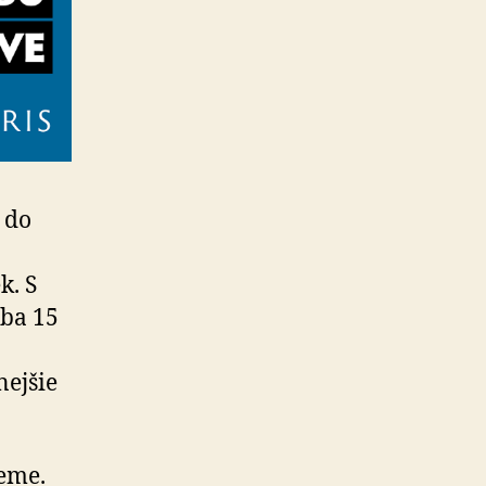
 do
k. S
iba 15
nejšie
jeme.