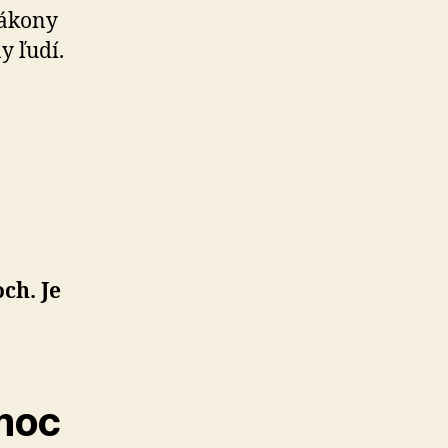
Zákony
y ľudí.
ch. Je
moc