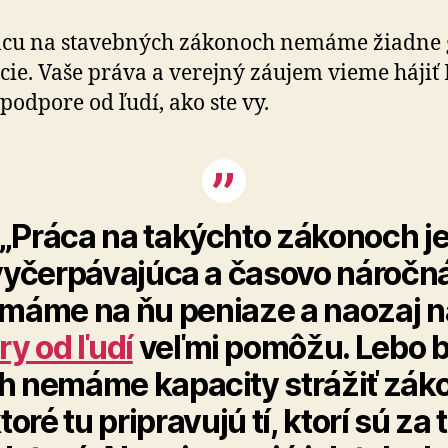
ácu na stavebných zákonoch nemáme žiadne 
ácie. Vaše práva a verejný záujem vieme hájiť
podpore od ľudí, ako ste vy.
„Práca na takýchto zákonoch j
vyčerpávajúca a časovo náročná
máme na ňu peniaze a naozaj 
ry od ľudí
veľmi pomôžu. Lebo 
h nemáme kapacity strážiť zák
toré tu pripravujú tí, ktorí sú za 