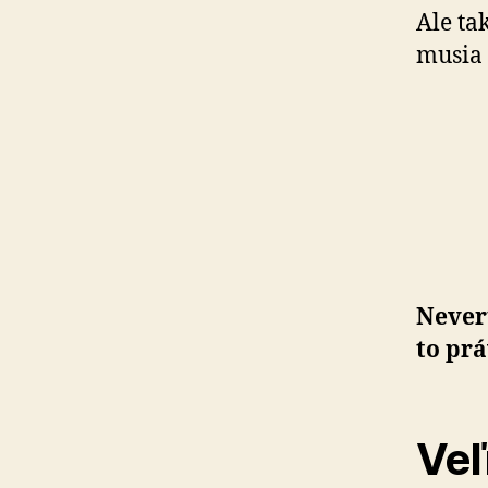
Ale ta
musia 
Nevert
to pr
Veľ