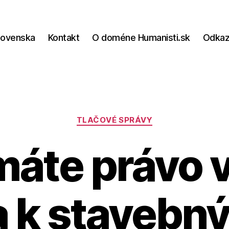
lovenska
Kontakt
O doméne Humanisti.sk
Odka
Kategórie
TLAČOVÉ SPRÁVY
áte právo v
a k stavebn