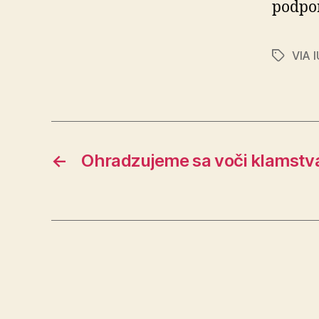
podpor
VIA I
Značky
←
Ohradzujeme sa voči klamstv