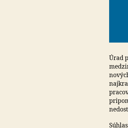
Úrad p
medzi
nových
najkra
pracov
pripom
nedost
Súhlas