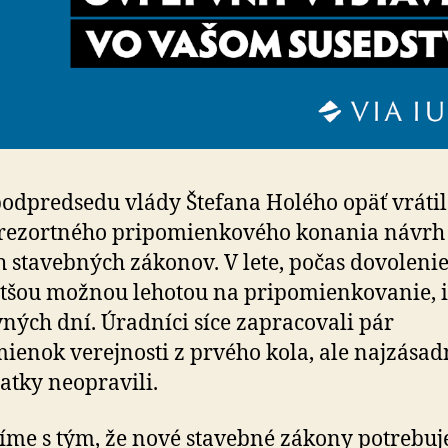
odpredsedu vlády Štefana Holého opäť vrátil
rezortného pripomienkového konania návrh
 stavebných zákonov. V lete, počas dovolenie
tšou možnou lehotou na pripomienkovanie, 
ných dní. Úradníci síce zapracovali pár
ienok verejnosti z prvého kola, ale najzásad
atky neopravili.
íme s tým, že nové stavebné zákony potrebu