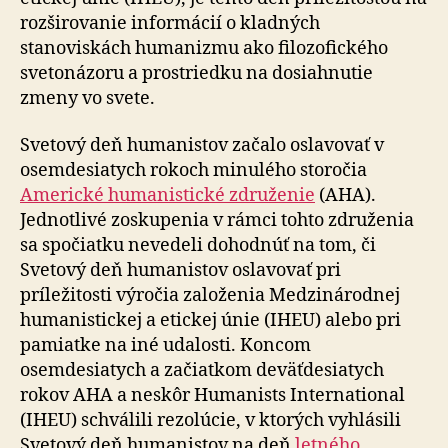
rozširovanie informácií o kladných
stanoviskách humanizmu ako filozofického
svetonázoru a prostriedku na dosiahnutie
zmeny vo svete.
Svetový deň humanistov začalo oslavovať v
osemdesiatych rokoch minulého storočia
Americké humanistické združenie
(AHA).
Jednotlivé zoskupenia v rámci tohto združenia
sa spočiatku nevedeli dohodnúť na tom, či
Svetový deň humanistov oslavovať pri
príležitosti výročia založenia Medzinárodnej
humanistickej a etickej únie (IHEU) alebo pri
pamiatke na iné udalosti. Koncom
osemdesiatych a začiatkom deväťdesiatych
rokov AHA a neskôr Humanists International
(IHEU) schválili rezolúcie, v ktorých vyhlásili
Svetový deň humanistov na deň
letného