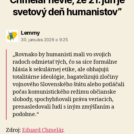
svetový deň humanistov”
hovorí:
Lemmy
30. januára 2026 o 9:25
„Rovnako by humanisti mali vo svojich
radoch odmietať tých, čo sa síce formálne
hlásia k sekulárnej etike, ale obhajujú
totalitárne ideológie, bagatelizujú zločiny
vojnového Slovenského štátu alebo potláčali
počas komunistického režimu občianske
slobody, spochybňovali práva veriacich,
prenasledovali ľudí s iným zmýšľaním a
podobne.“
Zdroj:
Eduard Chmelár
.