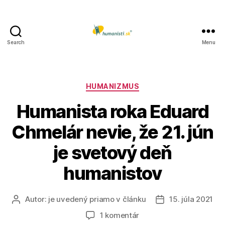
Search
Menu
Humanisti.sk
Kategórie
HUMANIZMUS
Humanista roka Eduard
Chmelár nevie, že 21. jún
je svetový deň
humanistov
Autor:
je uvedený priamo v článku
15. júla 2021
Autor
Dátum
článku
článku
na
1 komentár