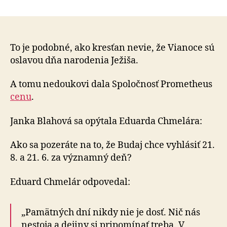
Humanista
roka
Eduard
Chmelár
nevie,
To je podobné, ako kresťan nevie, že Vianoce sú
že
oslavou dňa narodenia Ježiša.
21.
jún
A tomu nedoukovi dala Spoločnosť Prometheus
je
cenu
.
svetový
deň
Janka Blahová sa opýtala Eduarda Chmelára:
humanistov
Ako sa pozeráte na to, že Budaj chce vyhlásiť 21.
8. a 21. 6. za významný deň?
Eduard Chmelár odpovedal:
„Pamätných dní nikdy nie je dosť. Nič nás
nestoja a dejiny si pripomínať treba. V