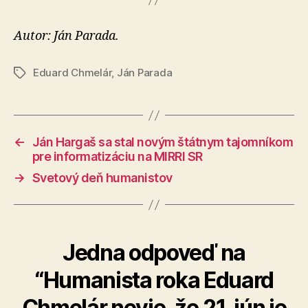
Autor: Ján Parada.
Eduard Chmelár
,
Ján Parada
Značky
←
Ján Hargaš sa stal novým štátnym tajomníkom
pre informatizáciu na MIRRI SR
→
Svetový deň humanistov
Jedna odpoveď na
“Humanista roka Eduard
Chmelár nevie, že 21. jún je