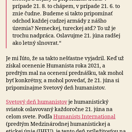
prípade 21. 8. to chápem, v prípade 21. 6. to
znie čudne. Budeme si takto pripomínať
odchod každej cudzej armády z nášho
územia? Nemeckej, tureckej atď.? To už je
trochu nadpráca. Oslavujme 21. júna radšej
ako letný slnovrat.“
Je mi ľúto, že sa takto nešťastne vyjadril. Keď už
získal ocenenie Humanista roka 2021, a
predtým mal na ocenení prednášku, tak mohol
byť konkrétny, a mohol povedať, že 21. júna si
pripomínajme Svetový deň humanistov.
Svetový deň humanistov
je humanistický
sviatok oslavovaný každoročne 21. júna na
celom svete. Podľa
Humanists International
(predtým Medzinárodnej humanistickej a
etickej únie (IHEU), je tento deň príležitosťou na