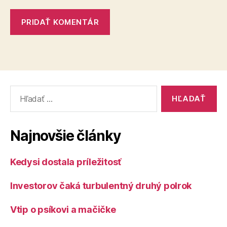
Vyhľadať:
Najnovšie články
Kedysi dostala príležitosť
Investorov čaká turbulentný druhý polrok
Vtip o psíkovi a mačičke