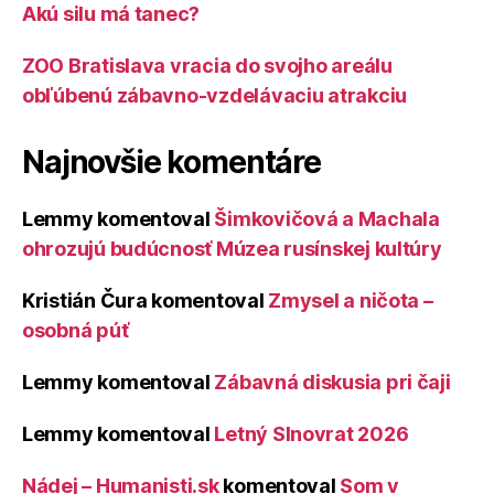
Akú silu má tanec?
ZOO Bratislava vracia do svojho areálu
obľúbenú zábavno-vzdelávaciu atrakciu
Najnovšie komentáre
Lemmy
komentoval
Šimkovičová a Machala
ohrozujú budúcnosť Múzea rusínskej kultúry
Kristián Čura
komentoval
Zmysel a ničota –
osobná púť
Lemmy
komentoval
Zábavná diskusia pri čaji
Lemmy
komentoval
Letný Slnovrat 2026
Nádej – Humanisti.sk
komentoval
Som v