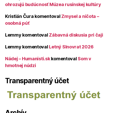
ohrozujú budúcnosť Múzea rusínskej kultúry
Kristián Čura
komentoval
Zmysel a ničota –
osobná púť
Lemmy
komentoval
Zábavná diskusia pri čaji
Lemmy
komentoval
Letný Slnovrat 2026
Nádej – Humanisti.sk
komentoval
Som v
hmotnej núdzi
Transparentný účet
Archív