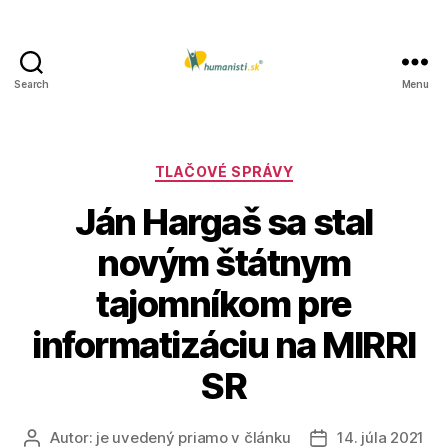
Search
Menu
Humanisti.sk
Kategórie
TLAČOVÉ SPRÁVY
Ján Hargaš sa stal
novým štátnym
tajomníkom pre
informatizáciu na MIRRI
SR
Autor:
je uvedený priamo v článku
14. júla 2021
Autor
Dátum