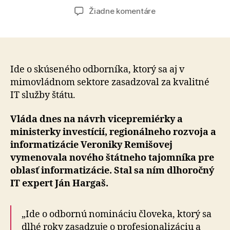
článku
článku
na
Žiadne komentáre
Ján
Hargaš
sa
stal
novým
Ide o skúseného odborníka, ktorý sa aj v
štátnym
mimovládnom sektore zasadzoval za kvalitné
tajomníkom
IT služby štátu.
pre
informatizáciu
Vláda dnes na návrh vicepremiérky a
na
ministerky investícií, regionálneho rozvoja a
MIRRI
informatizácie Veroniky Remišovej
SR
vymenovala nového štátneho tajomníka pre
oblasť informatizácie. Stal sa ním dlhoročný
IT expert Ján Hargaš.
„Ide o odbornú nomináciu človeka, ktorý sa
dlhé roky zasadzuje o profesionalizáciu a