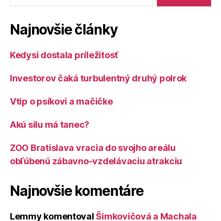
Najnovšie články
Kedysi dostala príležitosť
Investorov čaká turbulentný druhý polrok
Vtip o psíkovi a mačičke
Akú silu má tanec?
ZOO Bratislava vracia do svojho areálu
obľúbenú zábavno-vzdelávaciu atrakciu
Najnovšie komentáre
Lemmy
komentoval
Šimkovičová a Machala