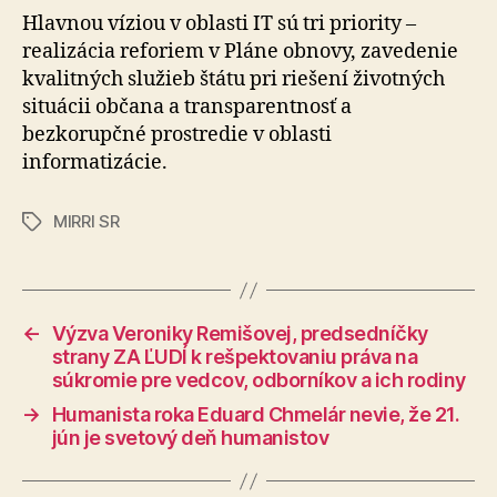
Hlavnou víziou v oblasti IT sú tri priority –
realizácia reforiem v Pláne obnovy, zavedenie
kvalitných služieb štátu pri riešení životných
situácii občana a transparentnosť a
bezkorupčné prostredie v oblasti
informatizácie.
MIRRI SR
Značky
←
Výzva Veroniky Remišovej, predsedníčky
strany ZA ĽUDÍ k rešpektovaniu práva na
súkromie pre vedcov, odborníkov a ich rodiny
→
Humanista roka Eduard Chmelár nevie, že 21.
jún je svetový deň humanistov