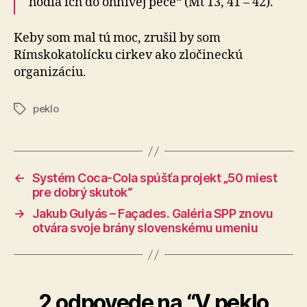
hodia ich do ohnivej pece“ (Mt 13, 41 – 42).
Keby som mal tú moc, zrušil by som
Rímskokatolícku cirkev ako zločineckú
organizáciu.
peklo
Značky
←
Systém Coca-Cola spúšťa projekt „50 miest
pre dobrý skutok“
→
Jakub Gulyás – Façades. Galéria SPP znovu
otvára svoje brány slovenskému umeniu
2 odpovede na “V peklo