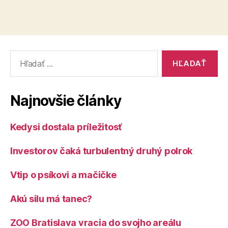
Vyhľadať:
Najnovšie články
Kedysi dostala príležitosť
Investorov čaká turbulentný druhý polrok
Vtip o psíkovi a mačičke
Akú silu má tanec?
ZOO Bratislava vracia do svojho areálu