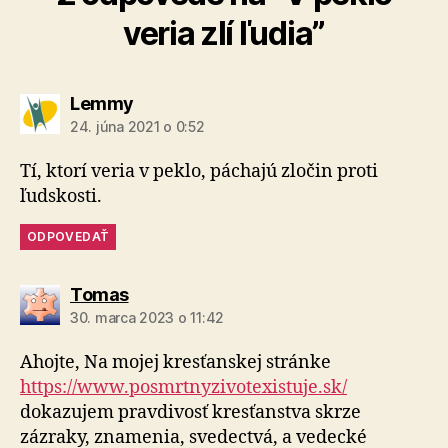
veria zlí ľudia”
hovorí:
Lemmy
24. júna 2021 o 0:52
Tí, ktorí veria v peklo, páchajú zločin proti
ľudskosti.
ODPOVEDAŤ
hovorí:
Tomas
30. marca 2023 o 11:42
Ahojte, Na mojej kresťanskej stránke
https://www.posmrtnyzivotexistuje.sk/
dokazujem pravdivosť kresťanstva skrze
zázraky, znamenia, svedectvá, a vedecké