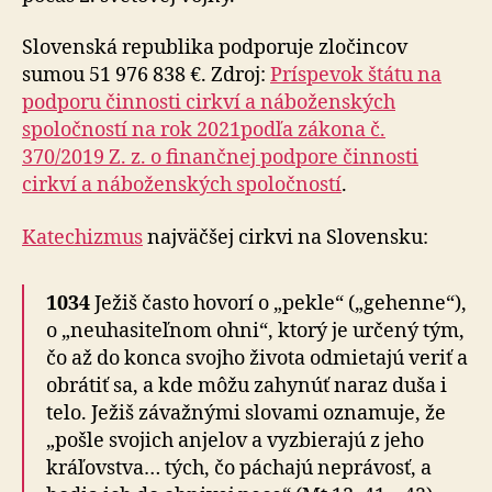
Slovenská republika podporuje zločincov
sumou 51 976 838 €. Zdroj:
Príspevok štátu na
podporu činnosti cirkví a náboženských
spoločností na rok 2021podľa zákona č.
370/2019 Z. z. o finančnej podpore činnosti
cirkví a náboženských spoločností
.
Katechizmus
najväčšej cirkvi na Slovensku:
1034
Ježiš často hovorí o „pekle“ („gehenne“),
o „neuhasiteľnom ohni“, ktorý je určený tým,
čo až do konca svojho života odmietajú veriť a
obrátiť sa, a kde môžu zahynúť naraz duša i
telo. Ježiš závažnými slovami oznamuje, že
„pošle svojich anjelov a vyzbierajú z jeho
kráľovstva… tých, čo páchajú neprávosť, a