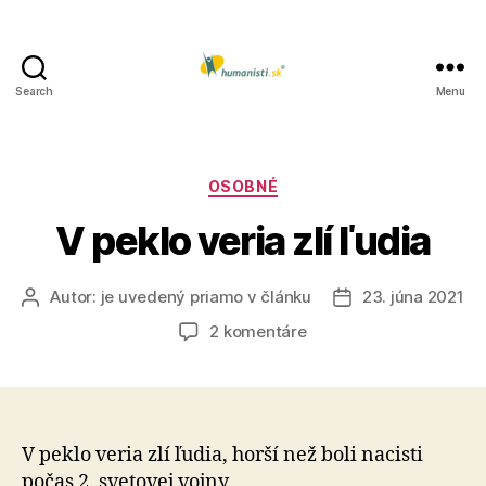
Search
Menu
Humanisti.sk
Kategórie
OSOBNÉ
V peklo veria zlí ľudia
Autor:
je uvedený priamo v článku
23. júna 2021
Autor
Dátum
článku
článku
na
2 komentáre
V
peklo
veria
zlí
ľudia
V peklo veria zlí ľudia, horší než boli nacisti
počas 2. svetovej vojny.