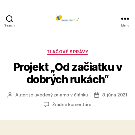
Search
Menu
Humanisti.sk
Kategórie
TLAČOVÉ SPRÁVY
Projekt „Od začiatku v
dobrých rukách“
Autor:
je uvedený priamo v článku
8. júna 2021
Autor
Dátum
článku
článku
na
Žiadne komentáre
Projekt
„Od
začiatku
v