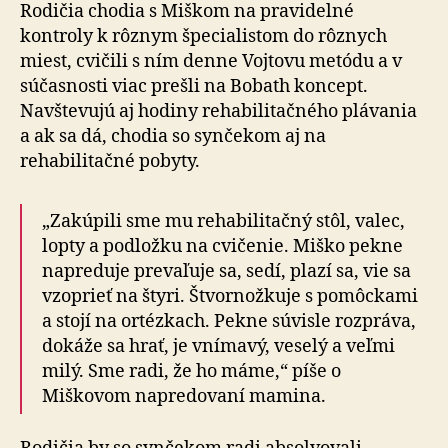
Rodičia chodia s Miškom na pravidelné
kontroly k rôznym špecialistom do rôznych
miest, cvičili s ním denne Vojtovu metódu a v
súčasnosti viac prešli na Bobath koncept.
Navštevujú aj hodiny rehabilitačného plávania
a ak sa dá, chodia so synčekom aj na
rehabilitačné pobyty.
„Zakúpili sme mu rehabilitačný stôl, valec,
lopty a podložku na cvičenie. Miško pekne
napreduje prevaľuje sa, sedí, plazí sa, vie sa
vzoprieť na štyri. Štvornožkuje s pomôckami
a stojí na ortézkach. Pekne súvisle rozpráva,
dokáže sa hrať, je vnímavý, veselý a veľmi
milý. Sme radi, že ho máme,“ píše o
Miškovom napredovaní mamina.