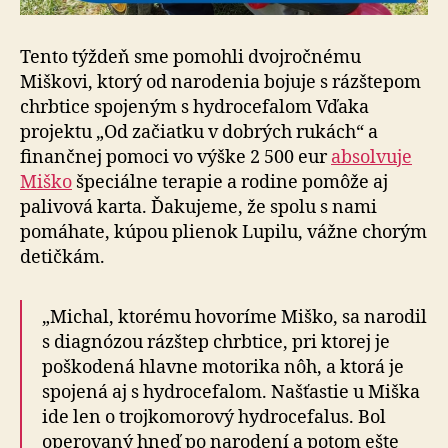
Tento týždeň sme pomohli dvojročnému
Miškovi, ktorý od narodenia bojuje s rázštepom
chrbtice spojeným s hydrocefalom Vďaka
projektu „Od začiatku v dobrých rukách“ a
finančnej pomoci vo výške 2 500 eur
absolvuje
Miško
špeciálne terapie a rodine pomôže aj
palivová karta. Ďakujeme, že spolu s nami
pomáhate, kúpou plienok Lupilu, vážne chorým
detičkám.
„Michal, ktorému hovoríme Miško, sa narodil
s diagnózou rázštep chrbtice, pri ktorej je
poškodená hlavne motorika nôh, a ktorá je
spojená aj s hydrocefalom. Našťastie u Miška
ide len o trojkomorový hydrocefalus. Bol
operovaný hneď po narodení a potom ešte