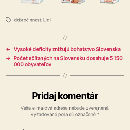
dobročinnosť
,
Lidl
Značky
←
Vysoké deficity znižujú bohatstvo Slovenska
→
Počet sčítaných na Slovensku dosahuje 5 150
000 obyvateľov
Pridaj komentár
Vaša e-mailová adresa nebude zverejnená.
Vyžadované polia sú označené
*