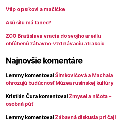
Vtip o psíkovi a mačičke
Akú silu má tanec?
ZOO Bratislava vracia do svojho areálu
obľúbenú zábavno-vzdelávaciu atrakciu
Najnovšie komentáre
Lemmy
komentoval
Šimkovičová a Machala
ohrozujú budúcnosť Múzea rusínskej kultúry
Kristián Čura
komentoval
Zmysel a ničota –
osobná púť
Lemmy
komentoval
Zábavná diskusia pri čaji