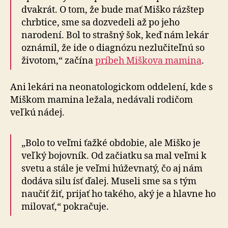
dvakrát. O tom, že bude mať Miško rázštep
chrbtice, sme sa dozvedeli až po jeho
narodení. Bol to strašný šok, keď nám lekár
oznámil, že ide o diagnózu nezlučiteľnú so
životom,“ začína
príbeh Miškova mamina
.
Ani lekári na neonatologickom oddelení, kde s
Miškom mamina ležala, nedávali rodičom
veľkú nádej.
„Bolo to veľmi ťažké obdobie, ale Miško je
veľký bojovník. Od začiatku sa mal veľmi k
svetu a stále je veľmi húževnatý, čo aj nám
dodáva silu ísť ďalej. Museli sme sa s tým
naučiť žiť, prijať ho takého, aký je a hlavne ho
milovať,“ pokračuje.