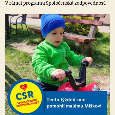
dobrých
V rámci programu Spoločenská zodpovednosť.
rukách“