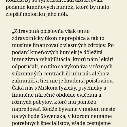
Rodičia by so synčekom radi absolvovali
podanie kmeňových buniek, ktoré by malo
zlepšiť motoriku jeho nôh.
„Zdravotná poisťovňa však tento
zdravotnícky úkon neprepláca a tak to
musíme financovať z vlastných zdrojov. Po
podaní kmeňových buniek je dôležitá
intenzívna rehabilitácia, ktorú nám lekári
odporúčali, no táto sa vykonáva v rôznych
súkromných centrách či už u nás alebo v
zahraničí a tiež nie je hradená poisťovňou.
Čaká nás s Miškom fyzicky, psychicky a
finančne náročné obdobie cvičenia a
rôznych pobytov, ktoré mu pomôžu
napredovať. Keďže bývame v malom meste
na východe Slovenska, v ktorom nemáme
potrebných špecialistov, všade cestujeme