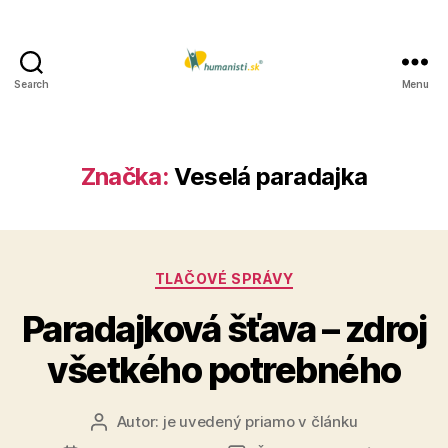
Search
Menu
Humanisti.sk
Značka:
Veselá paradajka
Kategórie
TLAČOVÉ SPRÁVY
Paradajková šťava – zdroj
všetkého potrebného
Autor:
je uvedený priamo v článku
Autor
článku