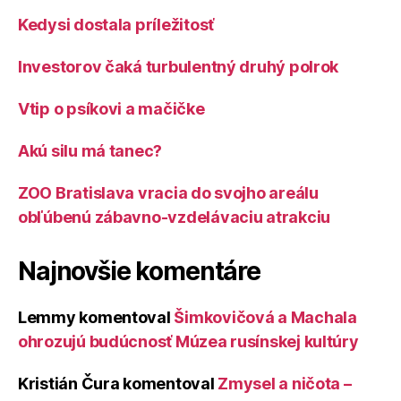
Kedysi dostala príležitosť
Investorov čaká turbulentný druhý polrok
Vtip o psíkovi a mačičke
Akú silu má tanec?
ZOO Bratislava vracia do svojho areálu
obľúbenú zábavno-vzdelávaciu atrakciu
Najnovšie komentáre
Lemmy
komentoval
Šimkovičová a Machala
ohrozujú budúcnosť Múzea rusínskej kultúry
Kristián Čura
komentoval
Zmysel a ničota –