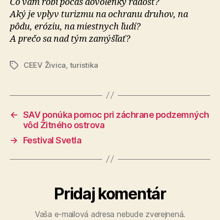
Čo vám robí počas dovolenky radosť?
Aký je vplyv turizmu na ochranu druhov, na
pôdu, eróziu, na miestnych ľudí?
A prečo sa nad tým zamýšľať?
CEEV Živica
,
turistika
Značky
←
SAV ponúka pomoc pri záchrane podzemných
vôd Žitného ostrova
→
Festival Svetla
Pridaj komentár
Vaša e-mailová adresa nebude zverejnená.