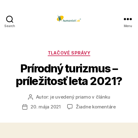
Search
Menu
Humanisti.sk
Kategórie
TLAČOVÉ SPRÁVY
Prírodný turizmus –
príležitosť leta 2021?
Autor:
je uvedený priamo v článku
Autor
článku
na
20. mája 2021
Žiadne komentáre
Dátum
Prírodný
článku
turizmus
–
príležitosť