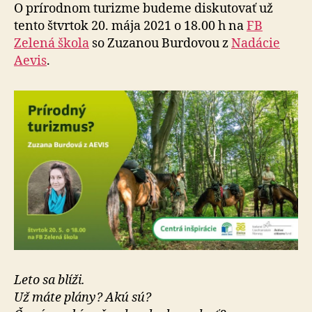
leta
O prírodnom turizme budeme diskutovať už
2021?
tento štvrtok 20. mája 2021 o 18.00 h na
FB
Zelená škola
so Zuzanou Burdovou z
Nadácie
Aevis
.
Leto sa blíži.
Už máte plány? Akú sú?