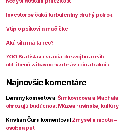
Kedysi dostala príležitosť
Investorov čaká turbulentný druhý polrok
Vtip o psíkovi a mačičke
Akú silu má tanec?
ZOO Bratislava vracia do svojho areálu
obľúbenú zábavno-vzdelávaciu atrakciu
Najnovšie komentáre
Lemmy
komentoval
Šimkovičová a Machala
ohrozujú budúcnosť Múzea rusínskej kultúry
Kristián Čura
komentoval
Zmysel a ničota –
osobná púť