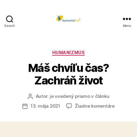
Search
Menu
Humanisti.sk
Kategórie
HUMANIZMUS
Máš chvíľu čas?
Zachráň život
Autor:
je uvedený priamo v článku
Autor
článku
na
13. mája 2021
Žiadne komentáre
Dátum
Máš
článku
chvíľu
čas?
Zachráň