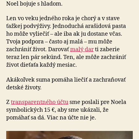
život
Noel bojuje s hladom.
Len vo veku jedného roka je chorý a v stave
ťažkej podvýživy. Jednoduchá arašidová pasta
ho môže vyliečiť – ale iba ak ju dostane včas.
Tvoja podpora – často aj malá – mu môže
zachrániť život. Darovať
malý dar
ti zaberie
teraz len pár sekúnd. Ten, ale môže zachrániť
život dieťaťa každý mesiac.
Akákoľvek suma pomáha liečiť a zachraňovať
detské životy.
Z
transparentného účtu
sme poslali pre Noela
symbolických 15 €, aby sme ukázali, že
pomáhať sa dá. Viac na účte nie je.