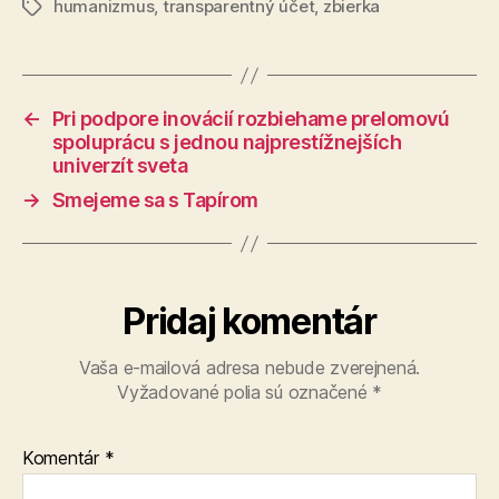
humanizmus
,
transparentný účet
,
zbierka
Značky
←
Pri podpore inovácií rozbiehame prelomovú
spoluprácu s jednou najprestížnejších
univerzít sveta
→
Smejeme sa s Tapírom
Pridaj komentár
Vaša e-mailová adresa nebude zverejnená.
Vyžadované polia sú označené
*
Komentár
*