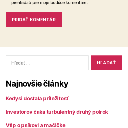
prehliadači pre moje budúce komentáre.
Vyhľadať:
Najnovšie články
Kedysi dostala príležitosť
Investorov čaká turbulentný druhý polrok
Vtip o psíkovi a mačičke