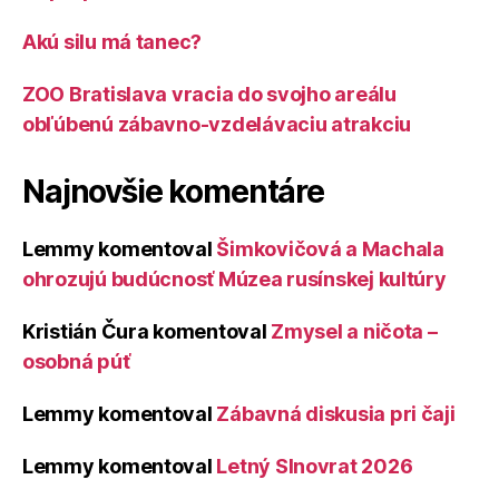
Akú silu má tanec?
ZOO Bratislava vracia do svojho areálu
obľúbenú zábavno-vzdelávaciu atrakciu
Najnovšie komentáre
Lemmy
komentoval
Šimkovičová a Machala
ohrozujú budúcnosť Múzea rusínskej kultúry
Kristián Čura
komentoval
Zmysel a ničota –
osobná púť
Lemmy
komentoval
Zábavná diskusia pri čaji
Lemmy
komentoval
Letný Slnovrat 2026