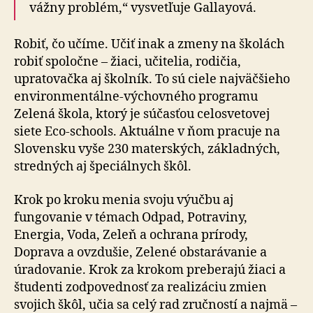
vážny problém,“ vysvetľuje Gallayová.
Robiť, čo učíme. Učiť inak a zmeny na školách
robiť spoločne – žiaci, učitelia, rodičia,
upratovačka aj školník. To sú ciele najväčšieho
environmentálne-výchovného programu
Zelená škola, ktorý je súčasťou celosvetovej
siete Eco-schools. Aktuálne v ňom pracuje na
Slovensku vyše 230 materských, základných,
stredných aj špeciálnych škôl.
Krok po kroku menia svoju výučbu aj
fungovanie v témach Odpad, Potraviny,
Energia, Voda, Zeleň a ochrana prírody,
Doprava a ovzdušie, Zelené obstarávanie a
úradovanie. Krok za krokom preberajú žiaci a
študenti zodpovednosť za realizáciu zmien
svojich škôl, učia sa celý rad zručností a najmä –