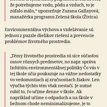
že potrebujeme vodu, pôdu a vzduch, to je
zúfalo málo,“ upozorňuje Zuzana Gallayová,
manažérka programu Zelená škola (Živica).
Environmentálna výchova a vzdelávanie sú
jednou z puzzle dielikov riešení a prevencie
problémov životného prostredia.
„Témy životného prostredia sú síce súčasťou
osnov rôznych predmetov, no napr. správa
Inštitútu environmentálnej politiky Čo vás v
tej škole učia poukazuje na vážne nedostatky
vo vedomostiach aj zručnostiach žiakov. Len
výučba týchto tém však nestačí. Je nutné
robiť to, čo učíme denne v škole. Ak
napríklad učíme o odpadoch a na škole v
bežnom chode neminimalizujeme, je to