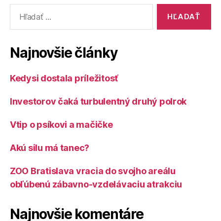
Vyhľadať:
Najnovšie články
Kedysi dostala príležitosť
Investorov čaká turbulentný druhý polrok
Vtip o psíkovi a mačičke
Akú silu má tanec?
ZOO Bratislava vracia do svojho areálu
obľúbenú zábavno-vzdelávaciu atrakciu
Najnovšie komentáre