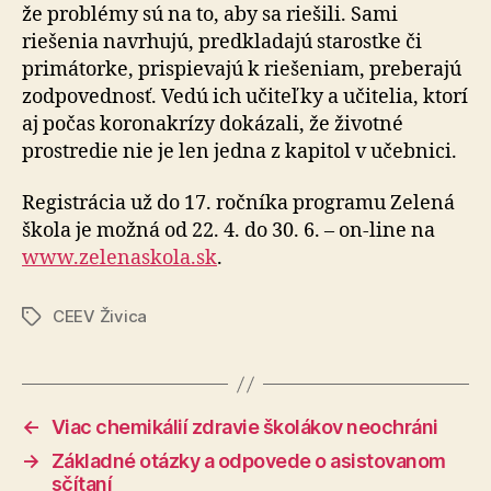
že problémy sú na to, aby sa riešili. Sami
riešenia navrhujú, predkladajú starostke či
primátorke, prispievajú k riešeniam, preberajú
zodpovednosť. Vedú ich učiteľky a učitelia, ktorí
aj počas koronakrízy dokázali, že životné
prostredie nie je len jedna z kapitol v učebnici.
Registrácia už do 17. ročníka programu Zelená
škola je možná od 22. 4. do 30. 6. – on-line na
www.zelenaskola.sk
.
CEEV Živica
Značky
←
Viac chemikálií zdravie školákov neochráni
→
Základné otázky a odpovede o asistovanom
sčítaní