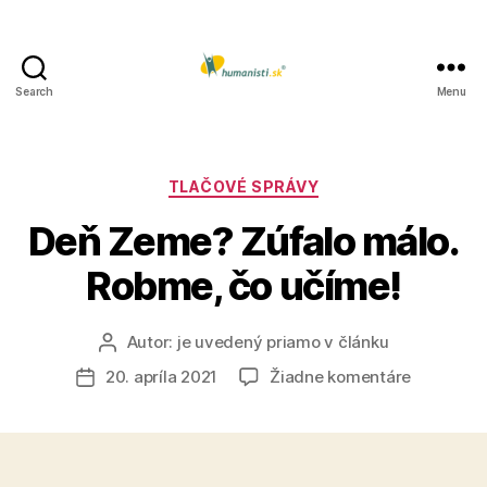
Search
Menu
Humanisti.sk
Kategórie
TLAČOVÉ SPRÁVY
Deň Zeme? Zúfalo málo.
Robme, čo učíme!
Autor:
je uvedený priamo v článku
Autor
článku
na
20. apríla 2021
Žiadne komentáre
Dátum
Deň
článku
Zeme?
Zúfalo
málo.