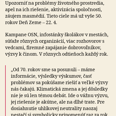
Robme,
Upozorniť na problémy životného prostredia,
čo
apel na ich riešenie, aktivizácia spoločnosti,
učíme!
záujem masmédií. Tieto ciele má už vyše 50.
rokov Deň Zeme – 22. 4.
Kampane OSN, infostánky školákov v mestách,
súťaže rôznych organizácií, viac rozhovorov s
vedcami, firemné zapájanie dobrovoľníkov,
výzvy k činom. V rôznych odtieňoch každý rok.
„Od 70. rokov sme sa posunuli – máme
informácie, výsledky výskumov, časť
problémov sa pokúšame riešiť a veľké výzvy
nás čakajú. Klimatická zmena a jej dôsledky
nie je sú len témou debát. Ide o vážnu výzvu,
jej riešenie je akútne, ale na dlhé trate. Pre
dosiahnutie uhlíkovej neutrality naozaj
nestačí si symbolicky pripomenúť raz za rok,